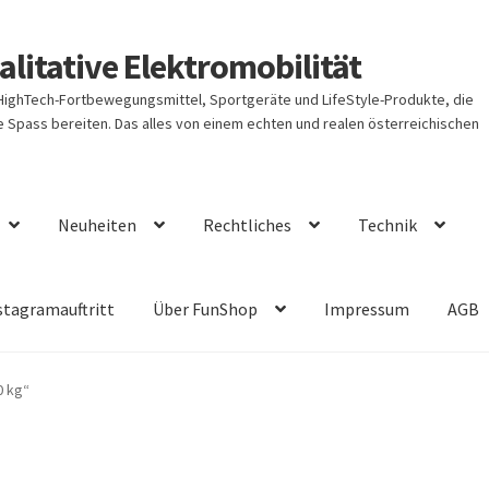
litative Elektromobilität
 HighTech-Fortbewegungsmittel, Sportgeräte und LifeStyle-Produkte, die
Spass bereiten. Das alles von einem echten und realen österreichischen
Neuheiten
Rechtliches
Technik
stagramauftritt
Über FunShop
Impressum
AGB
0 kg“