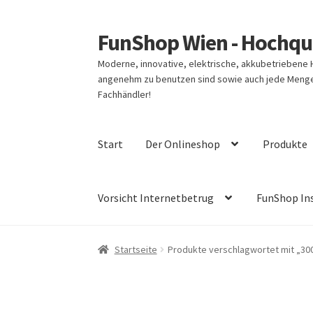
FunShop Wien - Hochqua
Zur
Zum
Navigation
Inhalt
Moderne, innovative, elektrische, akkubetriebene
springen
springen
angenehm zu benutzen sind sowie auch jede Menge 
Fachhändler!
Start
Der Onlineshop
Produkte
Vorsicht Internetbetrug
FunShop In
Startseite
Produkte verschlagwortet mit „30