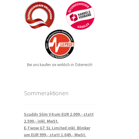
Bei uns kaufen sie wirklich in Österreich!
Sommeraktionen
Scuddy Slim V4 um EUR 2.099,- statt
2.590,- inkl. MwSt.
E-Twow GT SL Limited inkl. Blinker
um EUR 999,- statt 1.049,- MwSt.