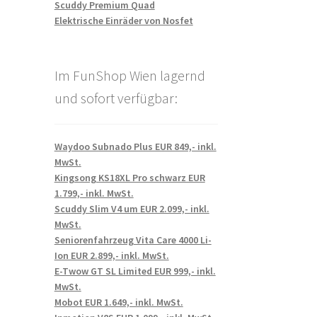
Scuddy Premium Quad
Elektrische Einräder von Nosfet
Im FunShop Wien lagernd
und sofort verfügbar:
Waydoo Subnado Plus EUR 849,- inkl.
MwSt.
Kingsong KS18XL Pro schwarz EUR
1.799,- inkl. MwSt.
Scuddy Slim V4 um EUR 2.099,- inkl.
MwSt.
Seniorenfahrzeug Vita Care 4000 Li-
Ion EUR 2.899,- inkl. MwSt.
E-Twow GT SL Limited EUR 999,- inkl.
MwSt.
Mobot EUR 1.649,- inkl. MwSt.