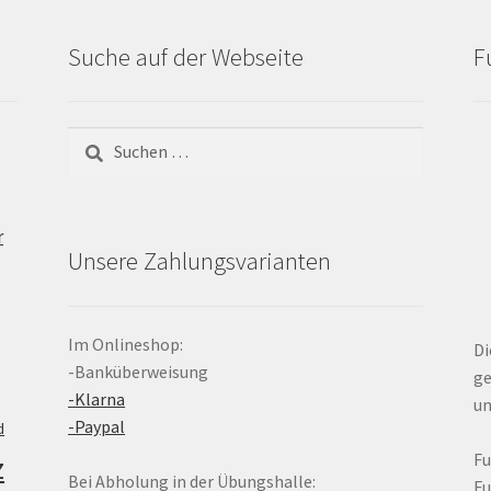
Suche auf der Webseite
F
Suchen
nach:
r
Unsere Zahlungsvarianten
Im Onlineshop:
Di
-Banküberweisung
ge
-Klarna
un
-Paypal
d
z
F
Bei Abholung in der Übungshalle:
F