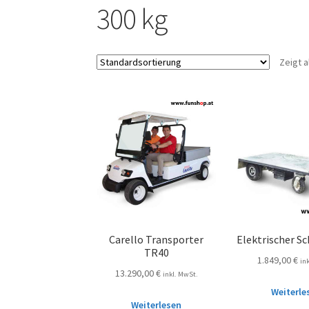
300 kg
Zeigt a
Carello Transporter
Elektrischer S
TR40
1.849,00
€
in
13.290,00
€
inkl. MwSt.
Weiterle
Weiterlesen