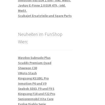
Inmotion V8S EUR 1.099,- inkl. MwSt.
Jaykay E-Finne 2.0 EUR 479,- inkl.
MwSt.
Scubajet Ersatzteile und Spare Parts
Neuheiten im FunShop
Wien:
Waydoo Subnado Plus
Scuddy Premium Quad
Steereon C30
VMoto Stash
Kingsong KS18XL Pro
Inmotion P6 und V9
Seabob SE63, F9 und F9 S
Kingsong F18 und F22 Pro
Seniorenmobil Vita Care
Evolve Diablo Serie