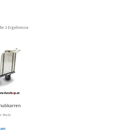
lle 2 Ergebnisse
chubkarren
kl. MwSt.
sen