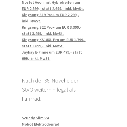
Nosfet Aeon mit Hybridreifen um
EUR 2.599,- statt 2.699,- inkl. MwSt.
Kingsong S19 Pro um EUR 2.299,-
inkl. MwSt.
Kingsong S22 Pro+ um EUR 3.399,-
statt 3.499,- inkl. MwSt.
Kingsong KS18XL Pro um EUR 1.799,-
statt 1.899,- inkl. MwSt.
Jaykay E-Finne um EUR 479,- statt
699,- inkl. MwSt.
Nach der 36. Novelle der
StVO weiterhin legal als
Fahrrad:
Scuddy Slim V4
Mobot Elektrodreirad