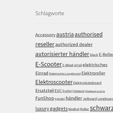
Schlagworte
authorised
austria
Accessory
reseller
authorized dealer
autorisierter händler
E-Rolle
black
E-Scooter
elektrisches
eFoil
E-Wheel
Einrad
Elektroroller
Elektrisches Longboard
Elektroscooter
Elektroskateboard
Ersatzteil
EUC
Evolve
Fliteboard
fliteboard austria
FunShop
händler
Jetboard
Longboar
hydrofoil
schwar
luxury gadgets
Roller
Ninebot