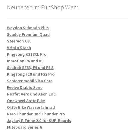
Neuheiten im FunShop Wien:
Waydoo Subnado Plus
Scuddy Premium Quad
Steereon C30
VMoto Stash
Kingsong KS18XL Pro
Inmotion P6 und V9
Seabob SE63, F9 und F9 S
Kingsong F18 und F22 Pro
Seniorenmobil Vita Care
Evolve Diablo Serie
Nosfet Aero und Aeon EUC
Onewheel Antic Bike
Otter Bike Wasserfahrrad
Nero Thunder und Thunder Pro
Jaykay E-Finne 2.0 für SUP-Boards
Fliteboard Series 6