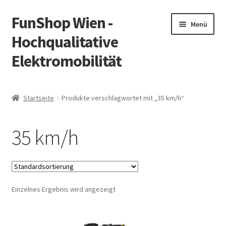
FunShop Wien -
Zur
Zum
Menü
Navigation
Inhalt
Hochqualitative
springen
springen
Elektromobilität
Unterm
Zum Onlineshop
öffnen
Startseite
Produkte verschlagwortet mit „35 km/h“
Unterm
Informationen zur Rechtslage in Österreich
öffnen
35 km/h
Unterm
Vorsicht Internetbetrug
öffnen
Unterm
Über FunShop
öffnen
Einzelnes Ergebnis wird angezeigt
Impressum
Zum Onlineshop in der Web Version