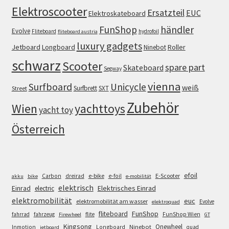
Elektroscooter
Ersatzteil
EUC
Elektroskateboard
FunShop
händler
Evolve
Fliteboard
hydrofoil
fliteboard austria
luxury gadgets
Jetboard
Longboard
Roller
Ninebot
schwarz
Scooter
spare part
Skateboard
Segway
vienna
Surfboard
Unicycle
weiß
Surfbrett
SXT
Street
Zubehör
Wien
yachttoys
yacht toy
Österreich
efoil
e-bike
E-Scooter
Carbon
dreirad
e-foil
akku
bike
e-mobilität
elektrisch
Einrad
Elektrisches Einrad
electric
elektromobilität
euc
elektromobilität am wasser
Evolve
elektroquad
FunShop
fliteboard
fahrrad
fahrzeug
flite
FunShop Wien
Firewheel
GT
Kingsong
Onewheel
Ninebot
Inmotion
Longboard
quad
jetboard