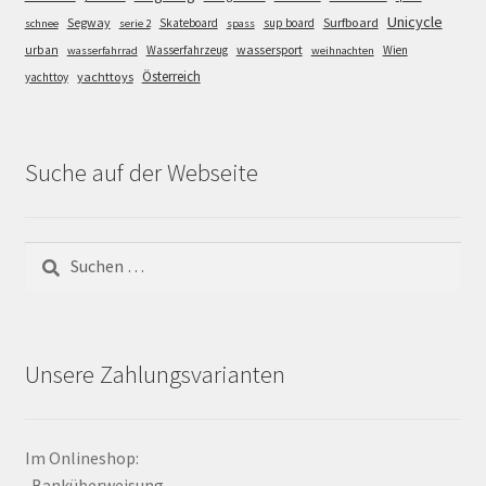
Unicycle
Segway
Surfboard
Skateboard
sup board
schnee
serie 2
spass
wassersport
urban
Wasserfahrzeug
Wien
wasserfahrrad
weihnachten
Österreich
yachttoys
yachttoy
Suche auf der Webseite
Suchen
nach:
Unsere Zahlungsvarianten
Im Onlineshop:
-Banküberweisung