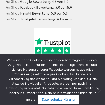
FunShop
Google Bewertung: 4,8 von 5,0
FunShop
Facebook Bewertung: 5,0 von 5,0
FunShop
Herold Bewertung: 5,0 von 5,0
FunShop
Trustpilot Bewertung: 4,4 von 5,0
Wir verwenden Cookies, um ihnen den bestmöglichen Service
zu gewährleisten. Für eine technisch uneingeschränkte und
sichere Nutzung unserer Webseite werden notwendige
Cookies eingesetzt. Analyse Cookies, für die weitere
Verbesserung der Webseite, und Marketing Cookies, für die
Anzeige individueller Angebote, werden nur nach Ihrer
Einwilligung verwendet. Sie haben das Recht diese Einwilligung
jederzeit zu widerrufen. Nähere Informationen finden sie in
© FunShop Wien - Hochqualitative Elektromobilität 2026
unserer
Datenschutzerklärung
.
Datenschutzerklärung
Erstellt mit WooCommerce
.