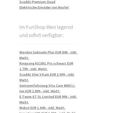
Scuddy Premium Quad
Elektrische Einräder von Nosfet
Im FunShop Wien lagernd
und sofort verfügbar:
Waydoo Subnado Plus EUR 849,- inkl.
MwSt.
Kingsong KS18XL Pro schwarz EUR
1.799,- inkl. MwSt.
Scuddy Slim V4 um EUR 2.099,- inkl.
MwSt.
Seniorenfahrzeug Vita Care 4000 Li-
Ion EUR 2.899,- inkl. MwSt.
E-Twow GT SL Limited EUR 999,- inkl.
MwSt.
Mobot EUR 1.649,- inkl. MwSt.