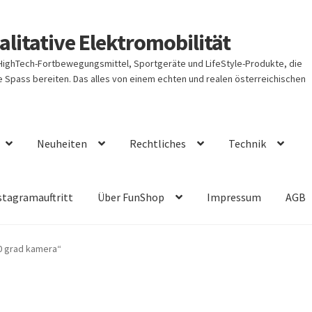
litative Elektromobilität
 HighTech-Fortbewegungsmittel, Sportgeräte und LifeStyle-Produkte, die
Spass bereiten. Das alles von einem echten und realen österreichischen
Neuheiten
Rechtliches
Technik
stagramauftritt
Über FunShop
Impressum
AGB
0 grad kamera“