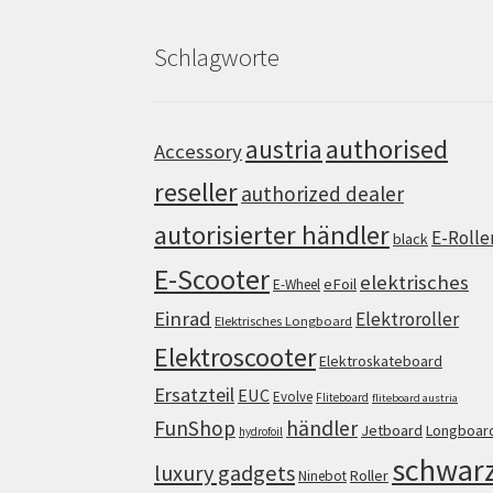
Schlagworte
authorised
austria
Accessory
reseller
authorized dealer
autorisierter händler
E-Rolle
black
E-Scooter
elektrisches
eFoil
E-Wheel
Einrad
Elektroroller
Elektrisches Longboard
Elektroscooter
Elektroskateboard
Ersatzteil
EUC
Evolve
Fliteboard
fliteboard austria
FunShop
händler
Jetboard
Longboar
hydrofoil
schwar
luxury gadgets
Roller
Ninebot