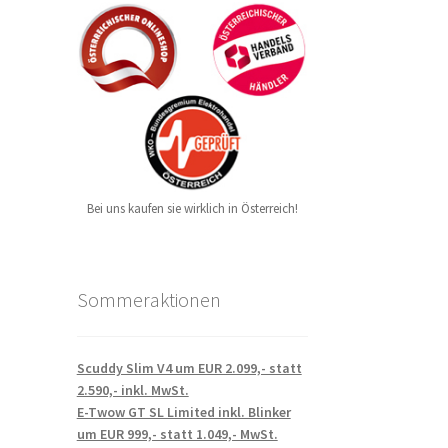
Bei uns kaufen sie wirklich in Österreich!
Sommeraktionen
Scuddy Slim V4 um EUR 2.099,- statt
2.590,- inkl. MwSt.
E-Twow GT SL Limited inkl. Blinker
um EUR 999,- statt 1.049,- MwSt.