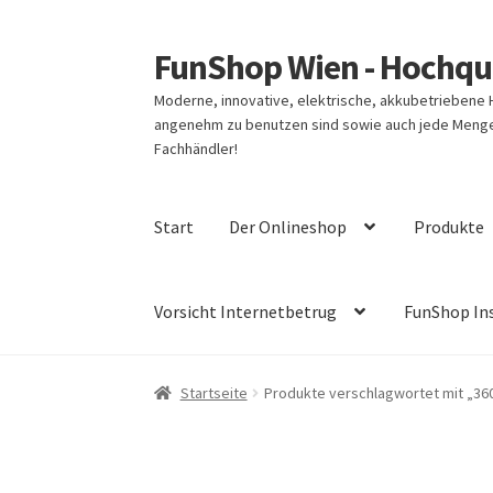
FunShop Wien - Hochqua
Zur
Zum
Navigation
Inhalt
Moderne, innovative, elektrische, akkubetriebene
springen
springen
angenehm zu benutzen sind sowie auch jede Menge 
Fachhändler!
Start
Der Onlineshop
Produkte
Vorsicht Internetbetrug
FunShop In
Startseite
Produkte verschlagwortet mit „36