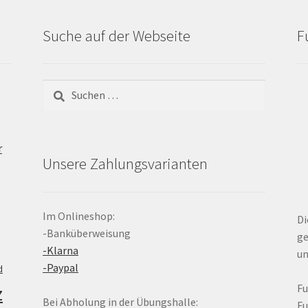
Suche auf der Webseite
F
Suchen
nach:
r
Unsere Zahlungsvarianten
Im Onlineshop:
Di
-Banküberweisung
ge
-Klarna
un
-Paypal
d
z
F
Bei Abholung in der Übungshalle:
F