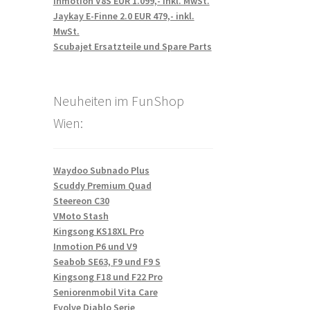
Inmotion V8S EUR 1.099,- inkl. MwSt.
Jaykay E-Finne 2.0 EUR 479,- inkl.
MwSt.
Scubajet Ersatzteile und Spare Parts
Neuheiten im FunShop
Wien:
Waydoo Subnado Plus
Scuddy Premium Quad
Steereon C30
VMoto Stash
Kingsong KS18XL Pro
Inmotion P6 und V9
Seabob SE63, F9 und F9 S
Kingsong F18 und F22 Pro
Seniorenmobil Vita Care
Evolve Diablo Serie