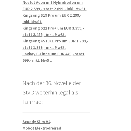
Nosfet Aeon mit Hybridreifen um
EUR 2.599,- statt 2.699,- inkl. MwSt.
Kingsong S19 Pro um EUR 2.299,-
inkl. MwSt.
Kingsong S22 Pro+ um EUR 3.399,-
statt 3.499,- inkl. MwSt.
Kingsong KS18XL Pro um EUR 1.799,-
statt 1.899,- inkl. MwSt.
Jaykay E-Finne um EUR 479,- statt
699,- inkl. MwSt.
Nach der 36. Novelle der
StVO weiterhin legal als
Fahrrad:
Scuddy Slim V4
Mobot Elektrodreirad