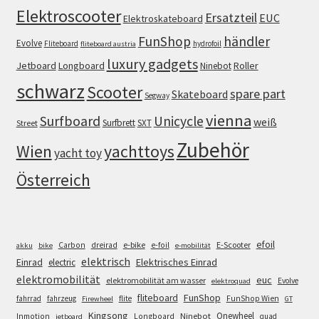
Elektroscooter
Ersatzteil
EUC
Elektroskateboard
FunShop
händler
Evolve
Fliteboard
hydrofoil
fliteboard austria
luxury gadgets
Jetboard
Longboard
Roller
Ninebot
schwarz
Scooter
spare part
Skateboard
Segway
vienna
Surfboard
Unicycle
weiß
Surfbrett
SXT
Street
Zubehör
Wien
yachttoys
yacht toy
Österreich
efoil
e-bike
E-Scooter
Carbon
dreirad
e-foil
akku
bike
e-mobilität
elektrisch
Einrad
Elektrisches Einrad
electric
elektromobilität
euc
elektromobilität am wasser
Evolve
elektroquad
FunShop
fliteboard
fahrrad
fahrzeug
flite
FunShop Wien
Firewheel
GT
Kingsong
Onewheel
Ninebot
Inmotion
Longboard
quad
jetboard