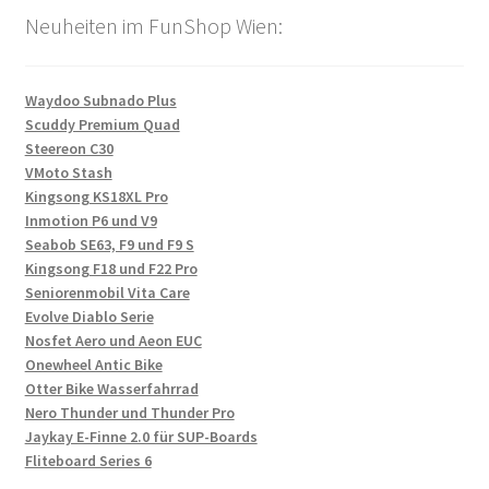
Neuheiten im FunShop Wien:
Waydoo Subnado Plus
Scuddy Premium Quad
Steereon C30
VMoto Stash
Kingsong KS18XL Pro
Inmotion P6 und V9
Seabob SE63, F9 und F9 S
Kingsong F18 und F22 Pro
Seniorenmobil Vita Care
Evolve Diablo Serie
Nosfet Aero und Aeon EUC
Onewheel Antic Bike
Otter Bike Wasserfahrrad
Nero Thunder und Thunder Pro
Jaykay E-Finne 2.0 für SUP-Boards
Fliteboard Series 6