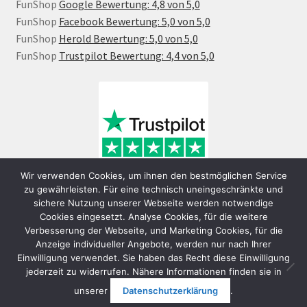
FunShop
Google Bewertung: 4,8 von 5,0
FunShop
Facebook Bewertung: 5,0 von 5,0
FunShop
Herold Bewertung: 5,0 von 5,0
FunShop
Trustpilot Bewertung: 4,4 von 5,0
Wir verwenden Cookies, um ihnen den bestmöglichen Service
zu gewährleisten. Für eine technisch uneingeschränkte und
sichere Nutzung unserer Webseite werden notwendige
Cookies eingesetzt. Analyse Cookies, für die weitere
Verbesserung der Webseite, und Marketing Cookies, für die
Anzeige individueller Angebote, werden nur nach Ihrer
Einwilligung verwendet. Sie haben das Recht diese Einwilligung
jederzeit zu widerrufen. Nähere Informationen finden sie in
© FunShop Wien - Hochqualitative Elektromobilität 2026
unserer
Datenschutzerklärung
.
Datenschutzerklärung
Erstellt mit WooCommerce
.