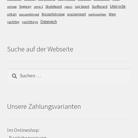
Unicycle
Segway
Surfboard
Skateboard
sup board
schnee
serie 2
spass
wassersport
urban
Wasserfahrzeug
Wien
wasserfahrrad
weihnachten
Österreich
yachttoys
yachttoy
Suche auf der Webseite
Suchen
nach:
Unsere Zahlungsvarianten
Im Onlineshop:
-Banküberweisung