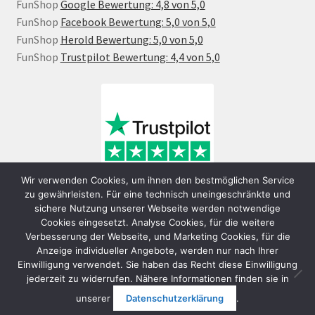
FunShop
Google Bewertung: 4,8 von 5,0
FunShop
Facebook Bewertung: 5,0 von 5,0
FunShop
Herold Bewertung: 5,0 von 5,0
FunShop
Trustpilot Bewertung: 4,4 von 5,0
Wir verwenden Cookies, um ihnen den bestmöglichen Service
zu gewährleisten. Für eine technisch uneingeschränkte und
sichere Nutzung unserer Webseite werden notwendige
Cookies eingesetzt. Analyse Cookies, für die weitere
Verbesserung der Webseite, und Marketing Cookies, für die
Anzeige individueller Angebote, werden nur nach Ihrer
Einwilligung verwendet. Sie haben das Recht diese Einwilligung
jederzeit zu widerrufen. Nähere Informationen finden sie in
© FunShop Wien - Hochqualitative Elektromobilität 2026
unserer
Datenschutzerklärung
.
Datenschutzerklärung
Erstellt mit WooCommerce
.