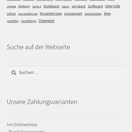
Unicycle
Segway
Surfboard
Skateboard
sup board
schnee
serie 2
spass
wassersport
urban
Wasserfahrzeug
Wien
wasserfahrrad
weihnachten
Österreich
yachttoys
yachttoy
Suche auf der Webseite
Suchen
nach:
Unsere Zahlungsvarianten
Im Onlineshop:
-Banküberweisung