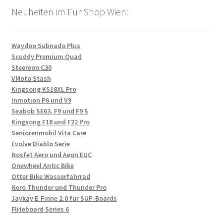
Neuheiten im FunShop Wien:
Waydoo Subnado Plus
Scuddy Premium Quad
Steereon C30
VMoto Stash
Kingsong KS18XL Pro
Inmotion P6 und V9
Seabob SE63, F9 und F9 S
Kingsong F18 und F22 Pro
Seniorenmobil Vita Care
Evolve Diablo Serie
Nosfet Aero und Aeon EUC
Onewheel Antic Bike
Otter Bike Wasserfahrrad
Nero Thunder und Thunder Pro
Jaykay E-Finne 2.0 für SUP-Boards
Fliteboard Series 6