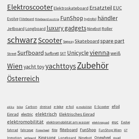
Elektroscooter
Ersatzteil
EUC
Elektroskateboard
FunShop
händler
Evolve
Fliteboard
hydrofoil
fliteboard austria
luxury gadgets
Jetboard
Longboard
Roller
Ninebot
schwarz
Scooter
spare part
Skateboard
Segway
vienna
Surfboard
Unicycle
weiß
Surfbrett
SXT
Street
Zubehör
Wien
yachttoys
yacht toy
Österreich
efoil
e-bike
E-Scooter
Carbon
dreirad
e-foil
akku
bike
e-mobilität
elektrisch
Einrad
Elektrisches Einrad
electric
elektromobilität
euc
elektromobilität am wasser
Evolve
elektroquad
FunShop
fliteboard
fahrrad
fahrzeug
flite
FunShop Wien
Firewheel
GT
Kingsong
Onewheel
Ninebot
Inmotion
Longboard
quad
jetboard