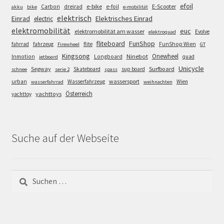
efoil
e-bike
E-Scooter
Carbon
dreirad
e-foil
akku
bike
e-mobilität
elektrisch
Einrad
Elektrisches Einrad
electric
elektromobilität
euc
elektromobilität am wasser
Evolve
elektroquad
FunShop
fliteboard
fahrrad
fahrzeug
flite
FunShop Wien
Firewheel
GT
Kingsong
Onewheel
Ninebot
Inmotion
Longboard
quad
jetboard
Unicycle
Segway
Surfboard
Skateboard
sup board
schnee
serie 2
spass
wassersport
urban
Wasserfahrzeug
Wien
wasserfahrrad
weihnachten
Österreich
yachttoys
yachttoy
Suche auf der Webseite
Suchen
nach: