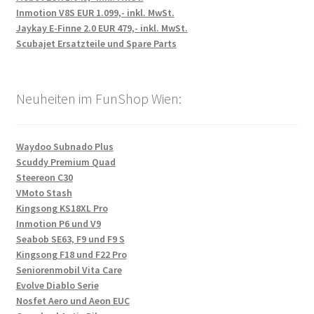
Inmotion V8S EUR 1.099,- inkl. MwSt.
Jaykay E-Finne 2.0 EUR 479,- inkl. MwSt.
Scubajet Ersatzteile und Spare Parts
Neuheiten im FunShop Wien:
Waydoo Subnado Plus
Scuddy Premium Quad
Steereon C30
VMoto Stash
Kingsong KS18XL Pro
Inmotion P6 und V9
Seabob SE63, F9 und F9 S
Kingsong F18 und F22 Pro
Seniorenmobil Vita Care
Evolve Diablo Serie
Nosfet Aero und Aeon EUC