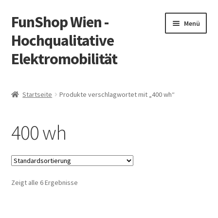
FunShop Wien -
Zur
Zum
Menü
Navigation
Inhalt
Hochqualitative
springen
springen
Elektromobilität
Unterm
Zum Onlineshop
öffnen
Startseite
Produkte verschlagwortet mit „400 wh“
Unterm
Informationen zur Rechtslage in Österreich
öffnen
400 wh
Unterm
Vorsicht Internetbetrug
öffnen
Unterm
Über FunShop
öffnen
Zeigt alle 6 Ergebnisse
Impressum
Zum Onlineshop in der Web Version