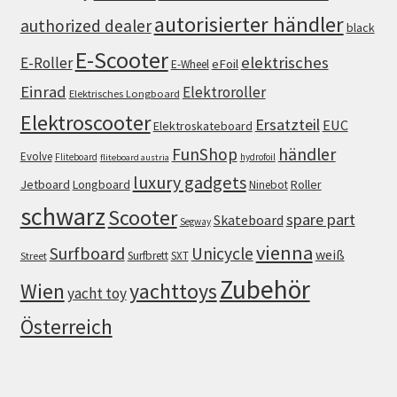
autorisierter händler
authorized dealer
black
E-Scooter
elektrisches
E-Roller
eFoil
E-Wheel
Einrad
Elektroroller
Elektrisches Longboard
Elektroscooter
Ersatzteil
EUC
Elektroskateboard
FunShop
händler
Evolve
Fliteboard
hydrofoil
fliteboard austria
luxury gadgets
Jetboard
Longboard
Roller
Ninebot
schwarz
Scooter
spare part
Skateboard
Segway
vienna
Surfboard
Unicycle
weiß
Surfbrett
SXT
Street
Zubehör
Wien
yachttoys
yacht toy
Österreich