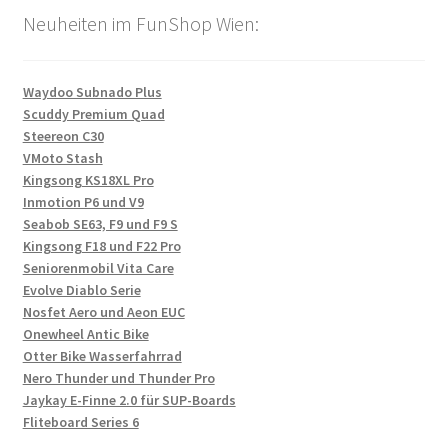
Neuheiten im FunShop Wien:
Waydoo Subnado Plus
Scuddy Premium Quad
Steereon C30
VMoto Stash
Kingsong KS18XL Pro
Inmotion P6 und V9
Seabob SE63, F9 und F9 S
Kingsong F18 und F22 Pro
Seniorenmobil Vita Care
Evolve Diablo Serie
Nosfet Aero und Aeon EUC
Onewheel Antic Bike
Otter Bike Wasserfahrrad
Nero Thunder und Thunder Pro
Jaykay E-Finne 2.0 für SUP-Boards
Fliteboard Series 6