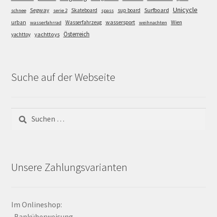
Unicycle
Segway
Surfboard
Skateboard
sup board
schnee
serie 2
spass
wassersport
urban
Wasserfahrzeug
Wien
wasserfahrrad
weihnachten
Österreich
yachttoys
yachttoy
Suche auf der Webseite
Suchen
nach:
Unsere Zahlungsvarianten
Im Onlineshop:
-Banküberweisung