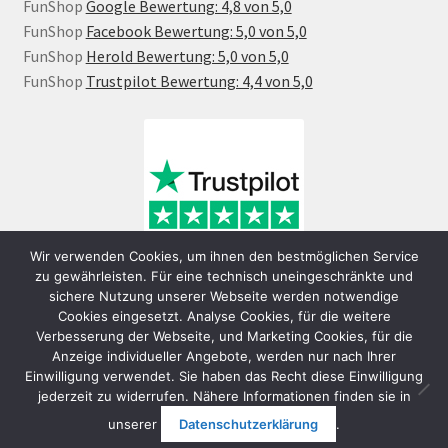
FunShop
Google Bewertung: 4,8 von 5,0
FunShop
Facebook Bewertung: 5,0 von 5,0
FunShop
Herold Bewertung: 5,0 von 5,0
FunShop
Trustpilot Bewertung: 4,4 von 5,0
Wir verwenden Cookies, um ihnen den bestmöglichen Service
zu gewährleisten. Für eine technisch uneingeschränkte und
sichere Nutzung unserer Webseite werden notwendige
Cookies eingesetzt. Analyse Cookies, für die weitere
Verbesserung der Webseite, und Marketing Cookies, für die
Anzeige individueller Angebote, werden nur nach Ihrer
Einwilligung verwendet. Sie haben das Recht diese Einwilligung
jederzeit zu widerrufen. Nähere Informationen finden sie in
© FunShop Wien - Hochqualitative Elektromobilität 2026
unserer
Datenschutzerklärung
.
Datenschutzerklärung
Erstellt mit WooCommerce
.