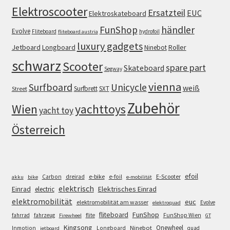
Elektroscooter
Ersatzteil
EUC
Elektroskateboard
FunShop
händler
Evolve
Fliteboard
hydrofoil
fliteboard austria
luxury gadgets
Jetboard
Longboard
Roller
Ninebot
schwarz
Scooter
spare part
Skateboard
Segway
vienna
Surfboard
Unicycle
weiß
Surfbrett
SXT
Street
Zubehör
Wien
yachttoys
yacht toy
Österreich
efoil
e-bike
E-Scooter
Carbon
dreirad
e-foil
akku
bike
e-mobilität
elektrisch
Einrad
Elektrisches Einrad
electric
elektromobilität
euc
elektromobilität am wasser
Evolve
elektroquad
FunShop
fliteboard
fahrrad
fahrzeug
flite
FunShop Wien
Firewheel
GT
Kingsong
Onewheel
Ninebot
Inmotion
Longboard
quad
jetboard