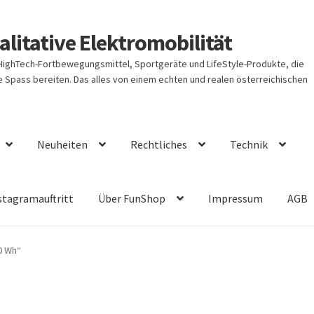
litative Elektromobilität
 HighTech-Fortbewegungsmittel, Sportgeräte und LifeStyle-Produkte, die
Spass bereiten. Das alles von einem echten und realen österreichischen
Neuheiten
Rechtliches
Technik
stagramauftritt
Über FunShop
Impressum
AGB
0 Wh“