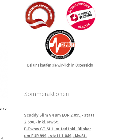
Bei uns kaufen sie wirklich in Österreich!
Sommeraktionen
arz
Scuddy Slim V4 um EUR 2.099,- statt
2.590,- inkl. MwSt.
E-Twow GT SL Limited inkl. Blinker
um EUR 999,- statt 1.049,- MwSt.
nkl.