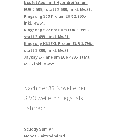
Nosfet Aeon mit Hybridreifen um
EUR 2.599,- statt 2.699,- inkl. MwSt.
Kingsong S19 Pro um EUR 2.299,-
n
inkl. MwSt.
Kingsong S22 Pro+ um EUR 3.399,-
statt 3.499,- inkl. MwSt.
Kingsong KS18XL Pro um EUR 1.799,-
statt 1.899,- inkl. MwSt.
Jaykay E-Finne um EUR 479,- statt
699,- inkl. MwSt.
Nach der 36. Novelle der
StVO weiterhin legal als
Fahrrad:
Scuddy Slim V4
Mobot Elektrodreirad