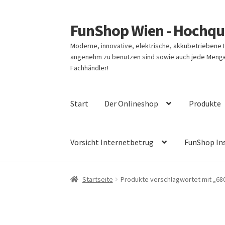
FunShop Wien - Hochqua
Zur
Zum
Navigation
Inhalt
Moderne, innovative, elektrische, akkubetriebene
springen
springen
angenehm zu benutzen sind sowie auch jede Menge 
Fachhändler!
Start
Der Onlineshop
Produkte
Vorsicht Internetbetrug
FunShop In
Startseite
Produkte verschlagwortet mit „68