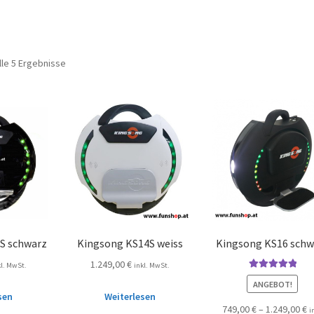
lle 5 Ergebnisse
S schwarz
Kingsong KS14S weiss
Kingsong KS16 schw
1.249,00
€
kl. MwSt.
inkl. MwSt.
Bewertet mit
ANGEBOT!
5.00
von 5
sen
Weiterlesen
749,00
€
–
1.249,00
€
i