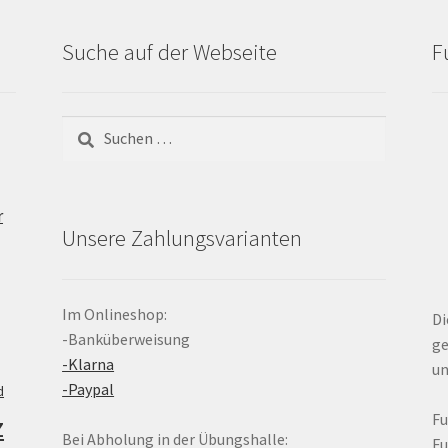
Suche auf der Webseite
F
Suchen
nach:
r
Unsere Zahlungsvarianten
Im Onlineshop:
Di
-Banküberweisung
ge
-Klarna
un
-Paypal
d
z
F
Bei Abholung in der Übungshalle:
F