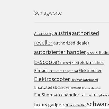
Schlagworte
authorised
austria
Accessory
reseller
authorized dealer
autorisierter händler
E-Rolle
black
E-Scooter
elektrisches
eFoil
E-Wheel
Einrad
Elektroroller
Elektrisches Longboard
Elektroscooter
Elektroskateboard
Ersatzteil
EUC
Evolve
Fliteboard
fliteboard austria
FunShop
händler
Jetboard
Longboar
hydrofoil
schwar
luxury gadgets
Roller
Ninebot