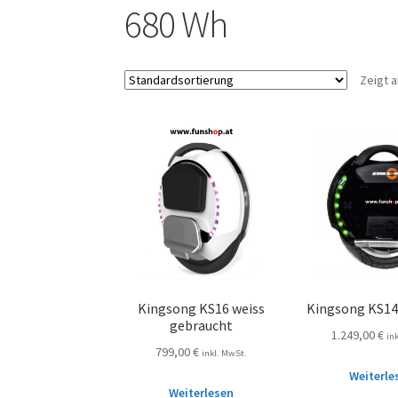
680 Wh
Zeigt a
Kingsong KS16 weiss
Kingsong KS14
gebraucht
1.249,00
€
in
799,00
€
inkl. MwSt.
Weiterle
Weiterlesen