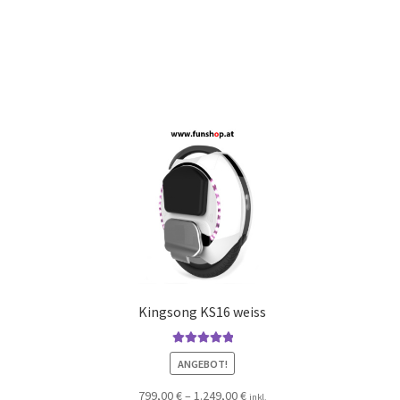
Kingsong KS16 weiss
Bewertet mit
ANGEBOT!
5.00
von 5
799,00
€
–
1.249,00
€
inkl.