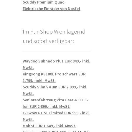
Scuddy Premium Quad
Elektrische Einräder von Nosfet
Im FunShop Wien lagernd
und sofort verfügbar:
Waydoo Subnado Plus EUR 849,- inkl.
MwSt.
Kingsong KS18XL Pro schwarz EUR
1.799,- inkl. MwSt.
Scuddy Slim V4 um EUR 2.099,- inkl.
MwSt.
Seniorenfahrzeug Vita Care 4000 Li-
Ion EUR 2.899,- inkl. MwSt.
E-Twow GT SL Limited EUR 999,- inkl.
MwSt.
Mobot EUR 1.649,- inkl. MwSt.