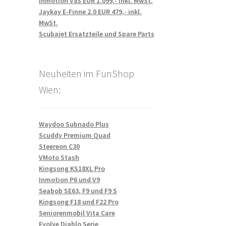
Inmotion V8S EUR 1.099,- inkl. MwSt.
Jaykay E-Finne 2.0 EUR 479,- inkl.
MwSt.
Scubajet Ersatzteile und Spare Parts
Neuheiten im FunShop
Wien:
Waydoo Subnado Plus
Scuddy Premium Quad
Steereon C30
VMoto Stash
Kingsong KS18XL Pro
Inmotion P6 und V9
Seabob SE63, F9 und F9 S
Kingsong F18 und F22 Pro
Seniorenmobil Vita Care
Evolve Diablo Serie