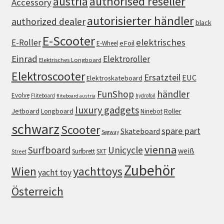
authorised reseller
austria
Accessory
autorisierter händler
authorized dealer
black
E-Scooter
elektrisches
E-Roller
eFoil
E-Wheel
Einrad
Elektroroller
Elektrisches Longboard
Elektroscooter
Ersatzteil
EUC
Elektroskateboard
FunShop
händler
Evolve
Fliteboard
hydrofoil
fliteboard austria
luxury gadgets
Jetboard
Longboard
Roller
Ninebot
schwarz
Scooter
spare part
Skateboard
Segway
vienna
Surfboard
Unicycle
weiß
Surfbrett
SXT
Street
Zubehör
Wien
yachttoys
yacht toy
Österreich