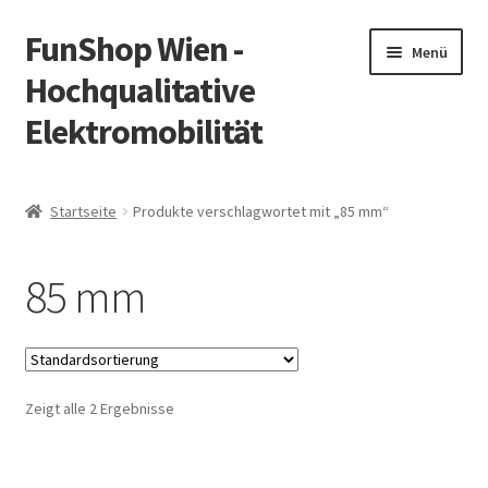
FunShop Wien -
Zur
Zum
Menü
Navigation
Inhalt
Hochqualitative
springen
springen
Elektromobilität
Unterm
Zum Onlineshop
öffnen
Startseite
Produkte verschlagwortet mit „85 mm“
Unterm
Informationen zur Rechtslage in Österreich
öffnen
85 mm
Unterm
Vorsicht Internetbetrug
öffnen
Unterm
Über FunShop
öffnen
Zeigt alle 2 Ergebnisse
Impressum
Zum Onlineshop in der Web Version