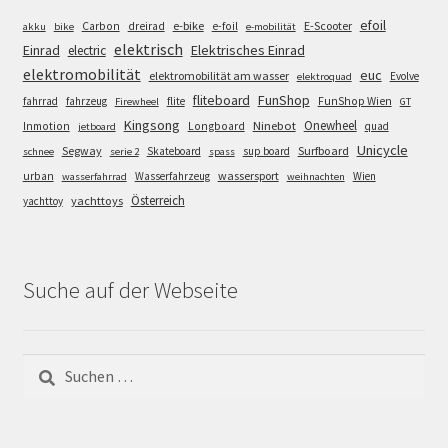
efoil
e-bike
E-Scooter
Carbon
dreirad
e-foil
akku
bike
e-mobilität
elektrisch
Einrad
Elektrisches Einrad
electric
elektromobilität
euc
elektromobilität am wasser
Evolve
elektroquad
FunShop
fliteboard
fahrrad
fahrzeug
flite
FunShop Wien
Firewheel
GT
Kingsong
Onewheel
Ninebot
Inmotion
Longboard
quad
jetboard
Unicycle
Segway
Surfboard
Skateboard
sup board
schnee
serie 2
spass
wassersport
urban
Wasserfahrzeug
Wien
wasserfahrrad
weihnachten
Österreich
yachttoys
yachttoy
Suche auf der Webseite
Suchen
nach: