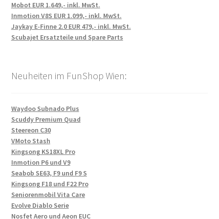
Mobot EUR 1.649,- inkl. MwSt.
Inmotion V8S EUR 1.099,- inkl. MwSt.
Jaykay E-Finne 2.0 EUR 479,- inkl. MwSt.
Scubajet Ersatzteile und Spare Parts
Neuheiten im FunShop Wien:
Waydoo Subnado Plus
Scuddy Premium Quad
Steereon C30
VMoto Stash
Kingsong KS18XL Pro
Inmotion P6 und V9
Seabob SE63, F9 und F9 S
Kingsong F18 und F22 Pro
Seniorenmobil Vita Care
Evolve Diablo Serie
Nosfet Aero und Aeon EUC