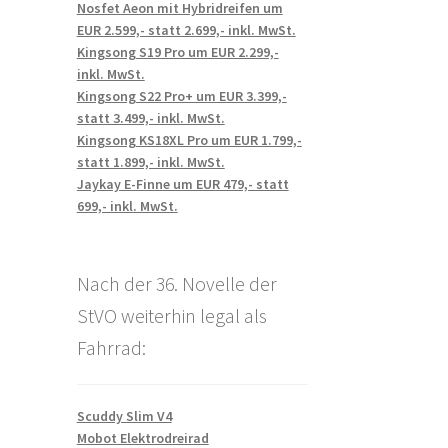
Nosfet Aeon mit Hybridreifen um
EUR 2.599,- statt 2.699,- inkl. MwSt.
Kingsong S19 Pro um EUR 2.299,-
inkl. MwSt.
Kingsong S22 Pro+ um EUR 3.399,-
statt 3.499,- inkl. MwSt.
Kingsong KS18XL Pro um EUR 1.799,-
statt 1.899,- inkl. MwSt.
Jaykay E-Finne um EUR 479,- statt
699,- inkl. MwSt.
Nach der 36. Novelle der
StVO weiterhin legal als
Fahrrad:
Scuddy Slim V4
Mobot Elektrodreirad