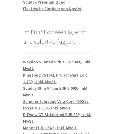
Scuddy Premium Quad
Elektrische Einräder von Nosfet
Im FunShop Wien lagernd
und sofort verfügbar:
Waydoo Subnado Plus EUR 849,- inkl.
MwSt.
Kingsong KS18XL Pro schwarz EUR
1.799,- inkl. MwSt.
Scuddy Slim V4 um EUR 2.099,- inkl.
MwSt.
Seniorenfahrzeug Vita Care 4000 Li-
Ion EUR 2.899,- inkl. MwSt.
E-Twow GT SL Limited EUR 999,- inkl.
MwSt.
Mobot EUR 1.649,- inkl. MwSt.