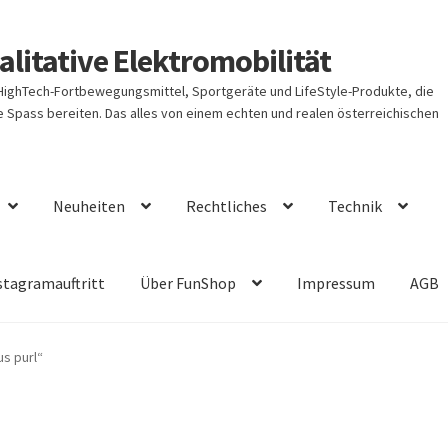
litative Elektromobilität
 HighTech-Fortbewegungsmittel, Sportgeräte und LifeStyle-Produkte, die
Spass bereiten. Das alles von einem echten und realen österreichischen
Neuheiten
Rechtliches
Technik
stagramauftritt
Über FunShop
Impressum
AGB
s purl“