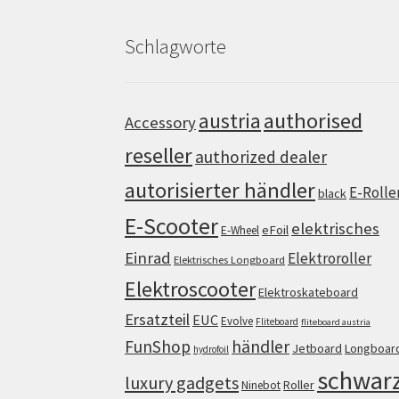
Schlagworte
authorised
austria
Accessory
reseller
authorized dealer
autorisierter händler
E-Rolle
black
E-Scooter
elektrisches
eFoil
E-Wheel
Einrad
Elektroroller
Elektrisches Longboard
Elektroscooter
Elektroskateboard
Ersatzteil
EUC
Evolve
Fliteboard
fliteboard austria
FunShop
händler
Jetboard
Longboar
hydrofoil
schwar
luxury gadgets
Roller
Ninebot