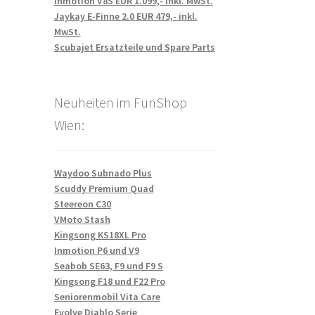
Inmotion V8S EUR 1.099,- inkl. MwSt.
Jaykay E-Finne 2.0 EUR 479,- inkl.
MwSt.
Scubajet Ersatzteile und Spare Parts
Neuheiten im FunShop
Wien:
Waydoo Subnado Plus
Scuddy Premium Quad
Steereon C30
VMoto Stash
Kingsong KS18XL Pro
Inmotion P6 und V9
Seabob SE63, F9 und F9 S
Kingsong F18 und F22 Pro
Seniorenmobil Vita Care
Evolve Diablo Serie