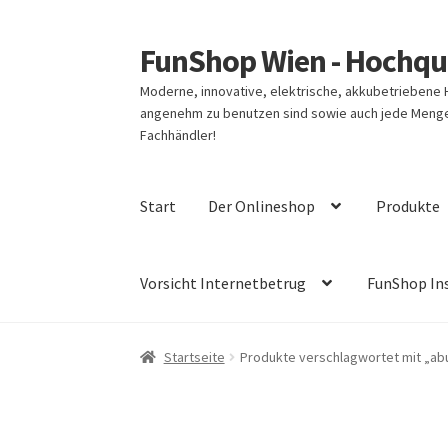
FunShop Wien - Hochqua
Zur
Zum
Navigation
Inhalt
Moderne, innovative, elektrische, akkubetriebene
springen
springen
angenehm zu benutzen sind sowie auch jede Menge 
Fachhändler!
Start
Der Onlineshop
Produkte
Vorsicht Internetbetrug
FunShop In
Startseite
Produkte verschlagwortet mit „abu