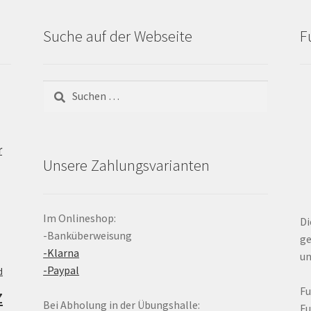
Suche auf der Webseite
F
Suchen
nach:
r
Unsere Zahlungsvarianten
Im Onlineshop:
Di
-Banküberweisung
ge
-Klarna
un
-Paypal
d
z
F
Bei Abholung in der Übungshalle:
F