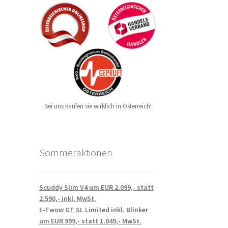
Bei uns kaufen sie wirklich in Österreich!
Sommeraktionen
Scuddy Slim V4 um EUR 2.099,- statt
2.590,- inkl. MwSt.
E-Twow GT SL Limited inkl. Blinker
um EUR 999,- statt 1.049,- MwSt.