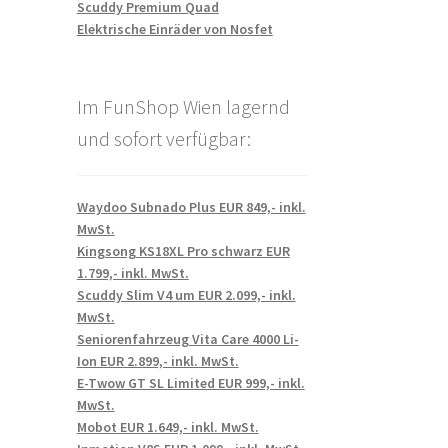
Scuddy Premium Quad
Elektrische Einräder von Nosfet
Im FunShop Wien lagernd
und sofort verfügbar:
Waydoo Subnado Plus EUR 849,- inkl.
MwSt.
Kingsong KS18XL Pro schwarz EUR
1.799,- inkl. MwSt.
Scuddy Slim V4 um EUR 2.099,- inkl.
MwSt.
Seniorenfahrzeug Vita Care 4000 Li-
Ion EUR 2.899,- inkl. MwSt.
E-Twow GT SL Limited EUR 999,- inkl.
MwSt.
Mobot EUR 1.649,- inkl. MwSt.