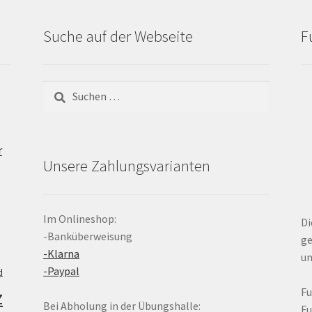
Suche auf der Webseite
F
Suchen
nach:
r
Unsere Zahlungsvarianten
Im Onlineshop:
Di
-Banküberweisung
ge
-Klarna
un
-Paypal
d
z
F
Bei Abholung in der Übungshalle:
F