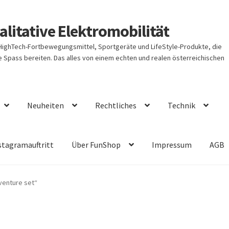
litative Elektromobilität
 HighTech-Fortbewegungsmittel, Sportgeräte und LifeStyle-Produkte, die
Spass bereiten. Das alles von einem echten und realen österreichischen
Neuheiten
Rechtliches
Technik
stagramauftritt
Über FunShop
Impressum
AGB
venture set“