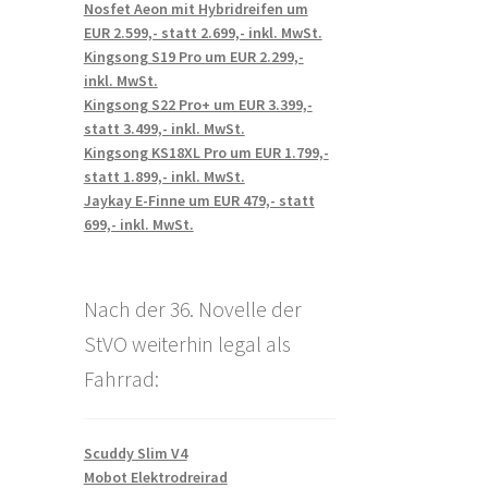
Nosfet Aeon mit Hybridreifen um
EUR 2.599,- statt 2.699,- inkl. MwSt.
Kingsong S19 Pro um EUR 2.299,-
inkl. MwSt.
Kingsong S22 Pro+ um EUR 3.399,-
statt 3.499,- inkl. MwSt.
Kingsong KS18XL Pro um EUR 1.799,-
statt 1.899,- inkl. MwSt.
Jaykay E-Finne um EUR 479,- statt
699,- inkl. MwSt.
Nach der 36. Novelle der
StVO weiterhin legal als
Fahrrad:
Scuddy Slim V4
Mobot Elektrodreirad