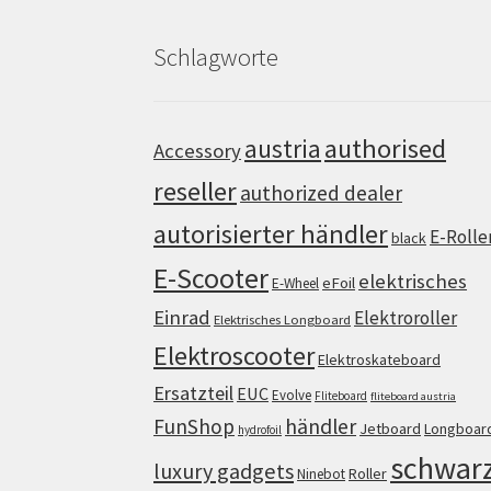
Schlagworte
authorised
austria
Accessory
reseller
authorized dealer
autorisierter händler
E-Rolle
black
E-Scooter
elektrisches
eFoil
E-Wheel
Einrad
Elektroroller
Elektrisches Longboard
Elektroscooter
Elektroskateboard
Ersatzteil
EUC
Evolve
Fliteboard
fliteboard austria
FunShop
händler
Jetboard
Longboar
hydrofoil
schwar
luxury gadgets
Roller
Ninebot