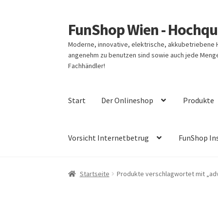
FunShop Wien - Hochqua
Zur
Zum
Navigation
Inhalt
Moderne, innovative, elektrische, akkubetriebene
springen
springen
angenehm zu benutzen sind sowie auch jede Menge 
Fachhändler!
Start
Der Onlineshop
Produkte
Vorsicht Internetbetrug
FunShop In
Startseite
Produkte verschlagwortet mit „ad