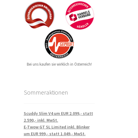
Bei uns kaufen sie wirklich in Österreich!
Sommeraktionen
Scuddy Slim V4 um EUR 2.099,- statt
2.590,- inkl. MwSt.
E-Twow GT SL Limited inkl. Blinker
um EUR 999,- statt 1.049,- MwSt.