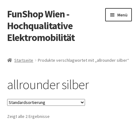
FunShop Wien -
Zur
Zum
Menü
Navigation
Inhalt
Hochqualitative
springen
springen
Elektromobilität
Unterm
Zum Onlineshop
öffnen
Startseite
Produkte verschlagwortet mit „allrounder silber“
Unterm
Informationen zur Rechtslage in Österreich
öffnen
allrounder silber
Unterm
Vorsicht Internetbetrug
öffnen
Unterm
Über FunShop
öffnen
Zeigt alle 2 Ergebnisse
Impressum
Zum Onlineshop in der Web Version