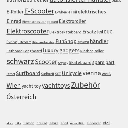
black
E-Scooter
elektrisches
E-Roller
eFoil
E-Wheel
Einrad
Elektroroller
Elektrisches Longboard
Elektroscooter
Ersatzteil
EUC
Elektroskateboard
FunShop
händler
Evolve
Fliteboard
hydrofoil
fliteboard austria
luxury gadgets
Jetboard
Longboard
Roller
Ninebot
schwarz
Scooter
spare part
Skateboard
Segway
vienna
Surfboard
Unicycle
weiß
Surfbrett
SXT
Street
Zubehör
Wien
yachttoys
yacht toy
Österreich
efoil
e-bike
E-Scooter
Carbon
dreirad
e-foil
akku
bike
e-mobilität