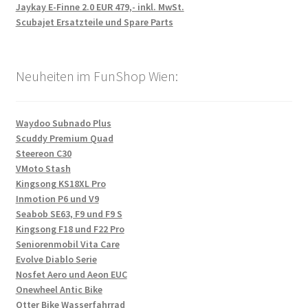
Jaykay E-Finne 2.0 EUR 479,- inkl. MwSt.
Scubajet Ersatzteile und Spare Parts
Neuheiten im FunShop Wien:
Waydoo Subnado Plus
Scuddy Premium Quad
Steereon C30
VMoto Stash
Kingsong KS18XL Pro
Inmotion P6 und V9
Seabob SE63, F9 und F9 S
Kingsong F18 und F22 Pro
Seniorenmobil Vita Care
Evolve Diablo Serie
Nosfet Aero und Aeon EUC
Onewheel Antic Bike
Otter Bike Wasserfahrrad