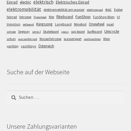
elektrisch
Einrad
Elektrisches Einrad
electric
elektromobilität
euc
elektromobilität am wasser
Evolve
elektroquad
FunShop
fliteboard
fahrrad
fahrzeug
flite
FunShop Wien
Firewheel
GT
Kingsong
Onewheel
Ninebot
Inmotion
Longboard
quad
jetboard
Unicycle
Segway
Surfboard
Skateboard
sup board
schnee
serie 2
spass
wassersport
urban
Wasserfahrzeug
Wien
wasserfahrrad
weihnachten
Österreich
yachttoys
yachttoy
Suche auf der Webseite
Suchen
nach:
Unsere Zahlungsvarianten