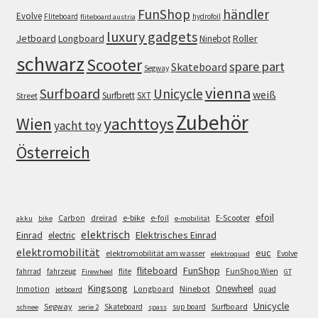
FunShop
händler
Evolve
Fliteboard
hydrofoil
fliteboard austria
luxury gadgets
Jetboard
Longboard
Roller
Ninebot
schwarz
Scooter
spare part
Skateboard
Segway
vienna
Surfboard
Unicycle
weiß
Surfbrett
SXT
Street
Zubehör
Wien
yachttoys
yacht toy
Österreich
efoil
e-bike
E-Scooter
Carbon
dreirad
e-foil
akku
bike
e-mobilität
elektrisch
Einrad
Elektrisches Einrad
electric
elektromobilität
euc
elektromobilität am wasser
Evolve
elektroquad
FunShop
fliteboard
fahrrad
fahrzeug
flite
FunShop Wien
Firewheel
GT
Kingsong
Onewheel
Ninebot
Inmotion
Longboard
quad
jetboard
Unicycle
Segway
Surfboard
Skateboard
sup board
schnee
serie 2
spass