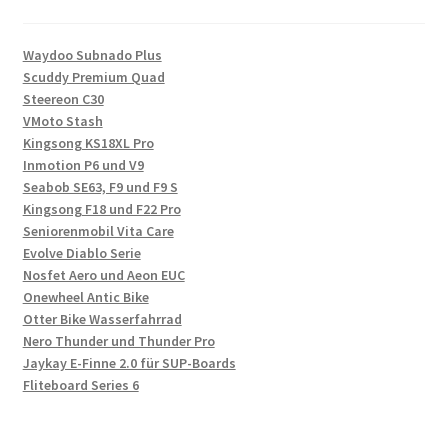
Waydoo Subnado Plus
Scuddy Premium Quad
Steereon C30
VMoto Stash
Kingsong KS18XL Pro
Inmotion P6 und V9
Seabob SE63, F9 und F9 S
Kingsong F18 und F22 Pro
Seniorenmobil Vita Care
Evolve Diablo Serie
Nosfet Aero und Aeon EUC
Onewheel Antic Bike
Otter Bike Wasserfahrrad
Nero Thunder und Thunder Pro
Jaykay E-Finne 2.0 für SUP-Boards
Fliteboard Series 6