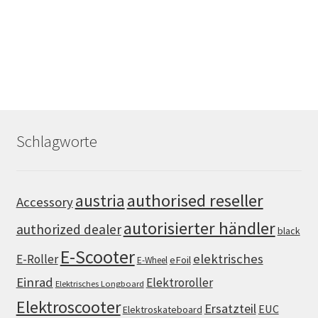
Schlagworte
authorised reseller
austria
Accessory
autorisierter händler
authorized dealer
black
E-Scooter
elektrisches
E-Roller
eFoil
E-Wheel
Einrad
Elektroroller
Elektrisches Longboard
Elektroscooter
Ersatzteil
EUC
Elektroskateboard