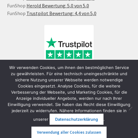
FunShop
Herold Bewertung: 5,0 von 5,0
FunShop
Trustpilot Bewertung: 4,4 von 5,0
Wir verwenden Cookies, um ihnen den bestmöglichen Service
zu gewährleisten. Für eine technisch uneingeschränkte und
sichere Nutzung unserer Webseite werden notwendige
Cookies eingesetzt. Analyse Cookies, für die weitere
Verbesserung der Webseite, und Marketing Cookies, für die
Anzeige individueller Angebote, werden nur nach Ihrer
Einwilligung verwendet. Sie haben das Recht diese Einwilligung
jederzeit zu widerrufen. Nähere Informationen finden sie in
© FunShop Wien - Hochqualitative Elektromobilität 2026
unserer
Datenschutzerklärung
.
Datenschutzerklärung
Erstellt mit WooCommerce
.
Verwendung aller Cookies zulassen