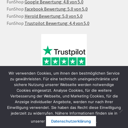
FunShop
Google Bewertung: 4,8 von 5,0
FunShop
Facebook Bewertung: 5,0 von 5,0
FunShop
Herold Bewertung: 5,0 von 5,0
FunShop
Trustpilot Bewertung: 4,4 von 5,0
Wir verwenden Cookies, um ihnen den bestmöglichen Service
zu gewährleisten. Für eine technisch uneingeschränkte und
sichere Nutzung unserer Webseite werden notwendige
Cookies eingesetzt. Analyse Cookies, für die weitere
Verbesserung der Webseite, und Marketing Cookies, für die
Anzeige individueller Angebote, werden nur nach Ihrer
Einwilligung verwendet. Sie haben das Recht diese Einwilligung
jederzeit zu widerrufen. Nähere Informationen finden sie in
© FunShop Wien - Hochqualitative Elektromobilität 2026
unserer
Datenschutzerklärung
.
Datenschutzerklärung
Erstellt mit WooCommerce
.