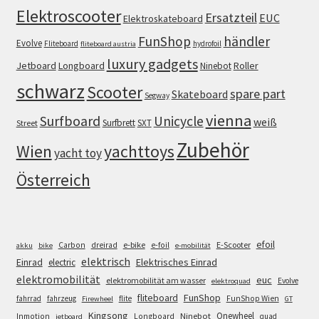
Elektroscooter
Ersatzteil
EUC
Elektroskateboard
FunShop
händler
Evolve
Fliteboard
hydrofoil
fliteboard austria
luxury gadgets
Jetboard
Longboard
Roller
Ninebot
schwarz
Scooter
spare part
Skateboard
Segway
vienna
Surfboard
Unicycle
weiß
Surfbrett
SXT
Street
Zubehör
Wien
yachttoys
yacht toy
Österreich
efoil
e-bike
E-Scooter
Carbon
dreirad
e-foil
akku
bike
e-mobilität
elektrisch
Einrad
Elektrisches Einrad
electric
elektromobilität
euc
elektromobilität am wasser
Evolve
elektroquad
FunShop
fliteboard
fahrrad
fahrzeug
flite
FunShop Wien
Firewheel
GT
Kingsong
Onewheel
Ninebot
Inmotion
Longboard
quad
jetboard