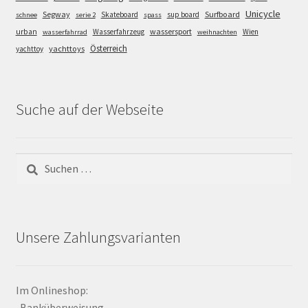
Unicycle
Segway
Surfboard
Skateboard
sup board
schnee
serie 2
spass
wassersport
urban
Wasserfahrzeug
Wien
wasserfahrrad
weihnachten
Österreich
yachttoys
yachttoy
Suche auf der Webseite
Suchen
nach:
Unsere Zahlungsvarianten
Im Onlineshop:
-Banküberweisung