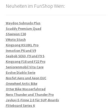
Neuheiten im FunShop Wien:
Waydoo Subnado Plus
Scuddy Premium Quad
Steereon C30
VMoto Stash
Kingsong KS18XL Pro
Inmotion P6 und V9
Seabob SE63, F9 und F9 S
Kingsong F18 und F22 Pro
Seniorenmobil Vita Care
Evolve Diablo Serie
Nosfet Aero und Aeon EUC
Onewheel Antic Bike
Otter Bike Wasserfahrrad
Nero Thunder und Thunder Pro
Jaykay E-Finne 2.0 für SUP-Boards
Fliteboard Series 6