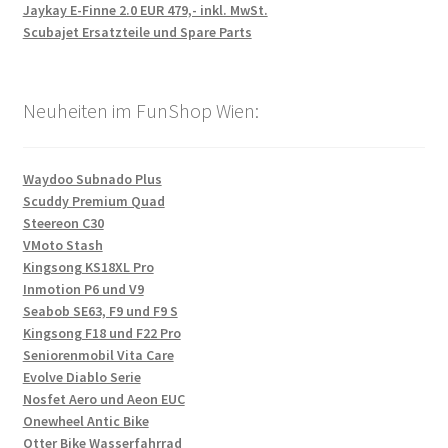
Jaykay E-Finne 2.0 EUR 479,- inkl. MwSt.
Scubajet Ersatzteile und Spare Parts
Neuheiten im FunShop Wien:
Waydoo Subnado Plus
Scuddy Premium Quad
Steereon C30
VMoto Stash
Kingsong KS18XL Pro
Inmotion P6 und V9
Seabob SE63, F9 und F9 S
Kingsong F18 und F22 Pro
Seniorenmobil Vita Care
Evolve Diablo Serie
Nosfet Aero und Aeon EUC
Onewheel Antic Bike
Otter Bike Wasserfahrrad