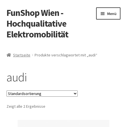
FunShop Wien -
Zur
Zum
Menü
Navigation
Inhalt
Hochqualitative
springen
springen
Elektromobilität
Unterm
Zum Onlineshop
öffnen
Startseite
Produkte verschlagwortet mit „audi“
Unterm
Informationen zur Rechtslage in Österreich
öffnen
audi
Unterm
Vorsicht Internetbetrug
öffnen
Unterm
Über FunShop
öffnen
Zeigt alle 2 Ergebnisse
Impressum
Zum Onlineshop in der Web Version