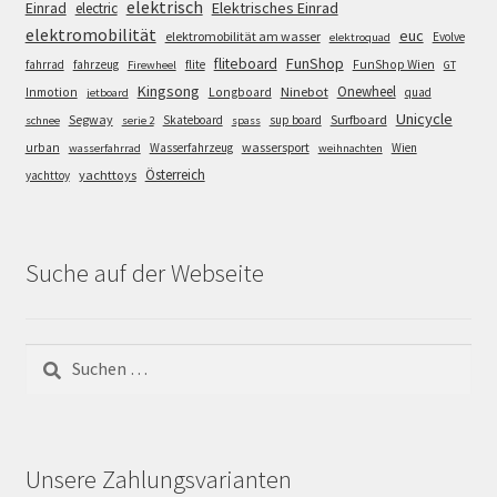
elektrisch
Einrad
Elektrisches Einrad
electric
elektromobilität
euc
elektromobilität am wasser
Evolve
elektroquad
FunShop
fliteboard
fahrrad
fahrzeug
flite
FunShop Wien
Firewheel
GT
Kingsong
Onewheel
Ninebot
Inmotion
Longboard
quad
jetboard
Unicycle
Segway
Surfboard
Skateboard
sup board
schnee
serie 2
spass
wassersport
urban
Wasserfahrzeug
Wien
wasserfahrrad
weihnachten
Österreich
yachttoys
yachttoy
Suche auf der Webseite
Suchen
nach:
Unsere Zahlungsvarianten