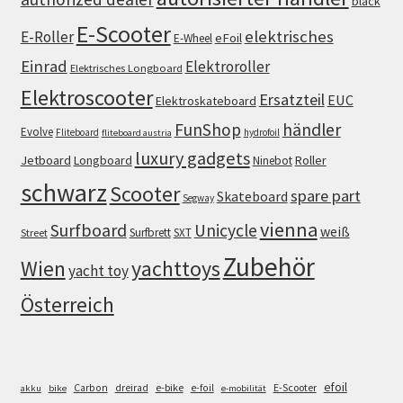
black
E-Scooter
elektrisches
E-Roller
eFoil
E-Wheel
Einrad
Elektroroller
Elektrisches Longboard
Elektroscooter
Ersatzteil
EUC
Elektroskateboard
FunShop
händler
Evolve
Fliteboard
hydrofoil
fliteboard austria
luxury gadgets
Jetboard
Longboard
Roller
Ninebot
schwarz
Scooter
spare part
Skateboard
Segway
vienna
Surfboard
Unicycle
weiß
Surfbrett
SXT
Street
Zubehör
Wien
yachttoys
yacht toy
Österreich
efoil
e-bike
E-Scooter
Carbon
dreirad
e-foil
akku
bike
e-mobilität