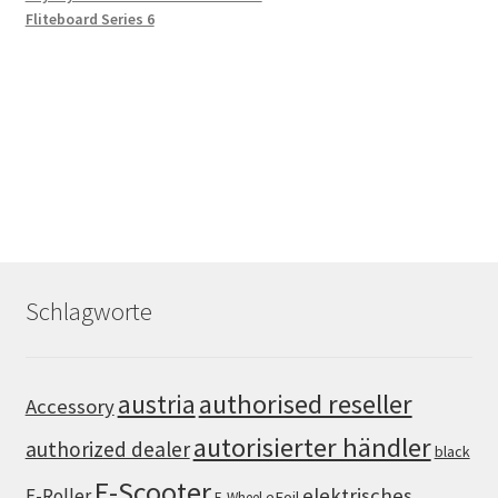
Fliteboard Series 6
Schlagworte
authorised reseller
austria
Accessory
autorisierter händler
authorized dealer
black
E-Scooter
elektrisches
E-Roller
eFoil
E-Wheel