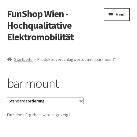
FunShop Wien -
Zur
Zum
Menü
Navigation
Inhalt
Hochqualitative
springen
springen
Elektromobilität
Unterm
Zum Onlineshop
öffnen
Startseite
Produkte verschlagwortet mit „bar mount“
Unterm
Informationen zur Rechtslage in Österreich
öffnen
bar mount
Unterm
Vorsicht Internetbetrug
öffnen
Unterm
Über FunShop
öffnen
Einzelnes Ergebnis wird angezeigt
Impressum
Zum Onlineshop in der Web Version