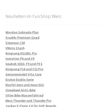
Neuheiten im FunShop Wien:
Waydoo Subnado Plus
Scuddy Premium Quad
Steereon C30
VMoto Stash
Kingsong KS18XL Pro
Inmotion P6 und V9
Seabob SE63, F9 und F9 S
Kingsong F18 und F22 Pro
Seniorenmobil Vita Care
Evolve Diablo Serie
Nosfet Aero und Aeon EUC
Onewheel Antic Bike
Otter Bike Wasserfahrrad
Nero Thunder und Thunder Pro
Jaykay E-Finne 2.0 für SUP-Boards