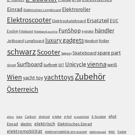
Einrad
Elektroroller
Elektrisches Longboard
Elektroscooter
Ersatzteil
EUC
Elektroskateboard
FunShop
händler
Evolve
Fliteboard
hydrofoil
fliteboard austria
luxury gadgets
Jetboard
Longboard
Roller
Ninebot
schwarz
Scooter
spare part
Skateboard
Segway
vienna
Surfboard
Unicycle
weiß
Surfbrett
SXT
Street
Zubehör
Wien
yachttoys
yacht toy
Österreich
efoil
e-bike
E-Scooter
Carbon
dreirad
e-foil
akku
bike
e-mobilität
elektrisch
Einrad
Elektrisches Einrad
electric
elektromobilität
euc
elektromobilität am wasser
Evolve
elektroquad