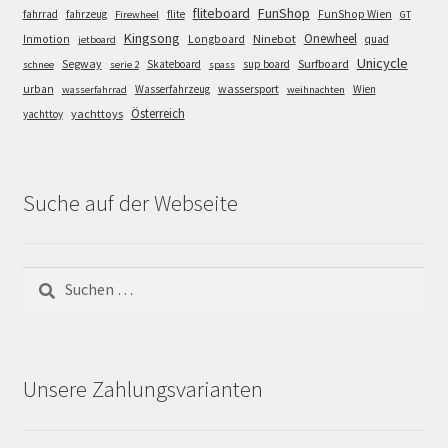
FunShop
fliteboard
fahrrad
fahrzeug
flite
FunShop Wien
Firewheel
GT
Kingsong
Onewheel
Ninebot
Inmotion
Longboard
quad
jetboard
Unicycle
Segway
Surfboard
Skateboard
sup board
schnee
serie 2
spass
wassersport
urban
Wasserfahrzeug
Wien
wasserfahrrad
weihnachten
Österreich
yachttoys
yachttoy
Suche auf der Webseite
Suchen
nach:
Unsere Zahlungsvarianten