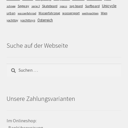
Unicycle
Segway
Surfboard
Skateboard
sup board
schnee
serie 2
spass
wassersport
urban
Wasserfahrzeug
Wien
wasserfahrrad
weihnachten
Österreich
yachttoys
yachttoy
Suche auf der Webseite
Suchen
nach:
Unsere Zahlungsvarianten
Im Onlineshop:
-Banküberweisung