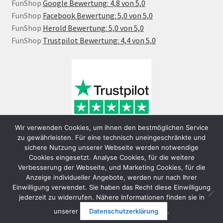
FunShop
Google Bewertung: 4,8 von 5,0
FunShop
Facebook Bewertung: 5,0 von 5,0
FunShop
Herold Bewertung: 5,0 von 5,0
FunShop
Trustpilot Bewertung: 4,4 von 5,0
Wir verwenden Cookies, um ihnen den bestmöglichen Service
zu gewährleisten. Für eine technisch uneingeschränkte und
sichere Nutzung unserer Webseite werden notwendige
Cookies eingesetzt. Analyse Cookies, für die weitere
Verbesserung der Webseite, und Marketing Cookies, für die
Anzeige individueller Angebote, werden nur nach Ihrer
Einwilligung verwendet. Sie haben das Recht diese Einwilligung
jederzeit zu widerrufen. Nähere Informationen finden sie in
© FunShop Wien - Hochqualitative Elektromobilität 2026
unserer
Datenschutzerklärung
.
Datenschutzerklärung
Erstellt mit WooCommerce
.