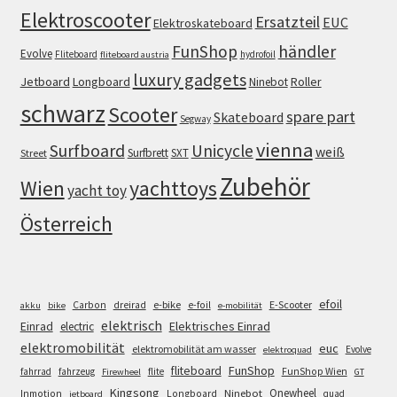
Elektroscooter
Ersatzteil
EUC
Elektroskateboard
FunShop
händler
Evolve
Fliteboard
hydrofoil
fliteboard austria
luxury gadgets
Jetboard
Longboard
Roller
Ninebot
schwarz
Scooter
spare part
Skateboard
Segway
vienna
Surfboard
Unicycle
weiß
Surfbrett
SXT
Street
Zubehör
Wien
yachttoys
yacht toy
Österreich
efoil
e-bike
E-Scooter
Carbon
dreirad
e-foil
akku
bike
e-mobilität
elektrisch
Einrad
Elektrisches Einrad
electric
elektromobilität
euc
elektromobilität am wasser
Evolve
elektroquad
FunShop
fliteboard
fahrrad
fahrzeug
flite
FunShop Wien
Firewheel
GT
Kingsong
Onewheel
Ninebot
Inmotion
Longboard
quad
jetboard