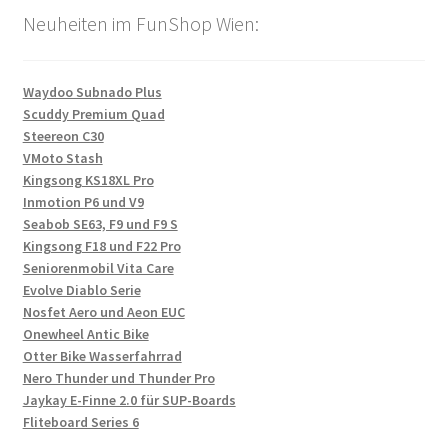
Neuheiten im FunShop Wien:
Waydoo Subnado Plus
Scuddy Premium Quad
Steereon C30
VMoto Stash
Kingsong KS18XL Pro
Inmotion P6 und V9
Seabob SE63, F9 und F9 S
Kingsong F18 und F22 Pro
Seniorenmobil Vita Care
Evolve Diablo Serie
Nosfet Aero und Aeon EUC
Onewheel Antic Bike
Otter Bike Wasserfahrrad
Nero Thunder und Thunder Pro
Jaykay E-Finne 2.0 für SUP-Boards
Fliteboard Series 6