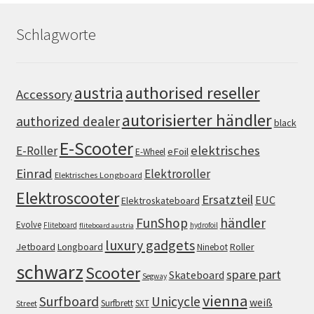
Schlagworte
authorised reseller
austria
Accessory
autorisierter händler
authorized dealer
black
E-Scooter
elektrisches
E-Roller
eFoil
E-Wheel
Einrad
Elektroroller
Elektrisches Longboard
Elektroscooter
Ersatzteil
EUC
Elektroskateboard
FunShop
händler
Evolve
Fliteboard
hydrofoil
fliteboard austria
luxury gadgets
Jetboard
Longboard
Roller
Ninebot
schwarz
Scooter
spare part
Skateboard
Segway
vienna
Surfboard
Unicycle
weiß
Surfbrett
SXT
Street