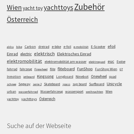
Zubehör
Wien
yachttoys
yacht toy
Österreich
efoil
e-bike
E-Scooter
Carbon
dreirad
e-foil
akku
bike
e-mobilität
elektrisch
Einrad
Elektrisches Einrad
electric
elektromobilität
euc
elektromobilität am wasser
Evolve
elektroquad
FunShop
fliteboard
fahrrad
fahrzeug
flite
FunShop Wien
Firewheel
GT
Kingsong
Onewheel
Ninebot
Inmotion
Longboard
quad
jetboard
Unicycle
Segway
Surfboard
Skateboard
sup board
schnee
serie 2
spass
wassersport
urban
Wasserfahrzeug
Wien
wasserfahrrad
weihnachten
Österreich
yachttoys
yachttoy
Suche auf der Webseite