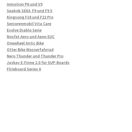
Inmotion P6 und V9
Seabob SE63, F9 und F9 S
Kingsong F18 und F22 Pro
Seniorenmobil Vita Care
Evolve Diablo Serie
Nosfet Aero und Aeon EUC
Onewheel Antic Bike
Otter Bike Wasserfahrrad
Nero Thunder und Thunder Pro
Jaykay E-Finne 2.0 für SUP-Boards
Fliteboard Series 6