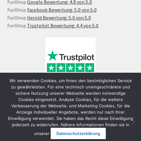
FunShop
Google Bewertung: 4,8 von 5,0
FunShop
Facebook Bewertung: 5,0 von 5,0
FunShop
Herold Bewertung: 5,0 von 5,0
FunShop
Trustpilot Bewertung: 4,4 von 5,0
Wir verwenden Cookies, um ihnen den bestmöglichen Service
zu gewährleisten. Für eine technisch uneingeschränkte und
sichere Nutzung unserer Webseite werden notwendige
Cookies eingesetzt. Analyse Cookies, für die weitere
Verbesserung der Webseite, und Marketing Cookies, für die
Anzeige individueller Angebote, werden nur nach Ihrer
Einwilligung verwendet. Sie haben das Recht diese Einwilligung
jederzeit zu widerrufen. Nähere Informationen finden sie in
© FunShop Wien - Hochqualitative Elektromobilität 2026
unserer
Datenschutzerklärung
.
Datenschutzerklärung
Erstellt mit WooCommerce
.