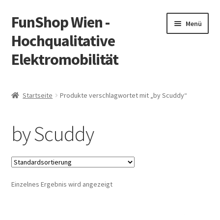
FunShop Wien -
Zur
Zum
Menü
Navigation
Inhalt
Hochqualitative
springen
springen
Elektromobilität
Unterm
Zum Onlineshop
öffnen
Startseite
Produkte verschlagwortet mit „by Scuddy“
Unterm
Informationen zur Rechtslage in Österreich
öffnen
by Scuddy
Unterm
Vorsicht Internetbetrug
öffnen
Unterm
Über FunShop
öffnen
Einzelnes Ergebnis wird angezeigt
Impressum
Zum Onlineshop in der Web Version