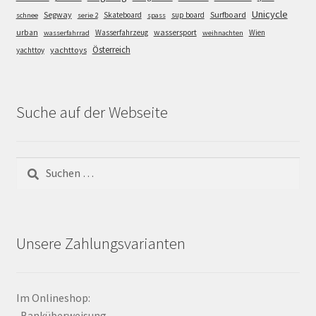
Unicycle
Segway
Surfboard
Skateboard
sup board
schnee
serie 2
spass
wassersport
urban
Wasserfahrzeug
Wien
wasserfahrrad
weihnachten
Österreich
yachttoys
yachttoy
Suche auf der Webseite
Suchen
nach:
Unsere Zahlungsvarianten
Im Onlineshop:
-Banküberweisung