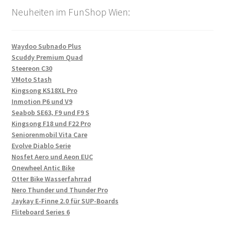
Neuheiten im FunShop Wien:
Waydoo Subnado Plus
Scuddy Premium Quad
Steereon C30
VMoto Stash
Kingsong KS18XL Pro
Inmotion P6 und V9
Seabob SE63, F9 und F9 S
Kingsong F18 und F22 Pro
Seniorenmobil Vita Care
Evolve Diablo Serie
Nosfet Aero und Aeon EUC
Onewheel Antic Bike
Otter Bike Wasserfahrrad
Nero Thunder und Thunder Pro
Jaykay E-Finne 2.0 für SUP-Boards
Fliteboard Series 6