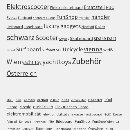
Elektroscooter
Ersatzteil
EUC
Elektroskateboard
FunShop
händler
Evolve
Fliteboard
hydrofoil
fliteboard austria
luxury gadgets
Jetboard
Longboard
Roller
Ninebot
schwarz
Scooter
spare part
Skateboard
Segway
vienna
Surfboard
Unicycle
weiß
Surfbrett
SXT
Street
Zubehör
Wien
yachttoys
yacht toy
Österreich
efoil
e-bike
E-Scooter
Carbon
dreirad
e-foil
akku
bike
e-mobilität
elektrisch
Einrad
Elektrisches Einrad
electric
elektromobilität
euc
elektromobilität am wasser
Evolve
elektroquad
FunShop
fliteboard
fahrrad
fahrzeug
flite
FunShop Wien
Firewheel
GT
Kingsong
Onewheel
Ninebot
Inmotion
Longboard
quad
jetboard