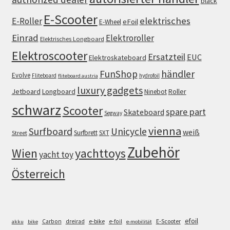
black
E-Scooter
elektrisches
E-Roller
eFoil
E-Wheel
Einrad
Elektroroller
Elektrisches Longboard
Elektroscooter
Ersatzteil
EUC
Elektroskateboard
FunShop
händler
Evolve
Fliteboard
hydrofoil
fliteboard austria
luxury gadgets
Jetboard
Longboard
Roller
Ninebot
schwarz
Scooter
spare part
Skateboard
Segway
vienna
Surfboard
Unicycle
weiß
Surfbrett
SXT
Street
Zubehör
Wien
yachttoys
yacht toy
Österreich
efoil
e-bike
E-Scooter
Carbon
dreirad
e-foil
akku
bike
e-mobilität