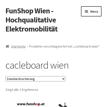
FunShop Wien -
Zur
Zum
Menü
Navigation
Inhalt
Hochqualitative
springen
springen
Elektromobilität
Unterm
Zum Onlineshop
öffnen
Startseite
Produkte verschlagwortet mit „cacleboard wien“
Unterm
Informationen zur Rechtslage in Österreich
öffnen
cacleboard wien
Unterm
Vorsicht Internetbetrug
öffnen
Unterm
Über FunShop
öffnen
Zeigt alle 2 Ergebnisse
Impressum
Zum Onlineshop in der Web Version