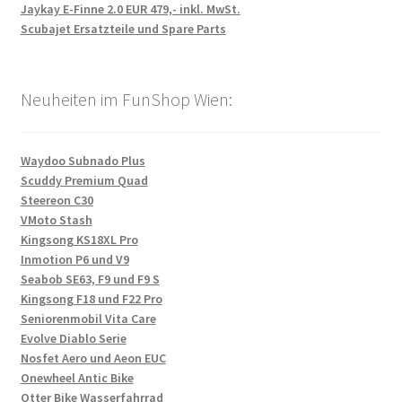
Jaykay E-Finne 2.0 EUR 479,- inkl. MwSt.
Scubajet Ersatzteile und Spare Parts
Neuheiten im FunShop Wien:
Waydoo Subnado Plus
Scuddy Premium Quad
Steereon C30
VMoto Stash
Kingsong KS18XL Pro
Inmotion P6 und V9
Seabob SE63, F9 und F9 S
Kingsong F18 und F22 Pro
Seniorenmobil Vita Care
Evolve Diablo Serie
Nosfet Aero und Aeon EUC
Onewheel Antic Bike
Otter Bike Wasserfahrrad