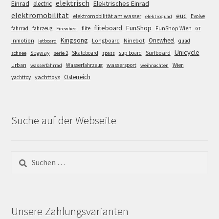
elektrisch
Einrad
Elektrisches Einrad
electric
elektromobilität
euc
elektromobilität am wasser
Evolve
elektroquad
FunShop
fliteboard
fahrrad
fahrzeug
flite
FunShop Wien
Firewheel
GT
Kingsong
Onewheel
Ninebot
Inmotion
Longboard
quad
jetboard
Unicycle
Segway
Surfboard
Skateboard
sup board
schnee
serie 2
spass
wassersport
urban
Wasserfahrzeug
Wien
wasserfahrrad
weihnachten
Österreich
yachttoys
yachttoy
Suche auf der Webseite
Suchen
nach:
Unsere Zahlungsvarianten