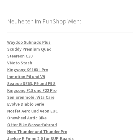
Neuheiten im FunShop Wien:
Waydoo Subnado Plus
Scuddy Premium Quad
Steereon C30
VMoto Stash
Kingsong KS18XL Pro
Inmotion P6 und V9
Seabob SE63, F9 und F9 S
Kingsong F18 und F22 Pro
Seniorenmobil Vita Care
Evolve Diablo Serie
Nosfet Aero und Aeon EUC
Onewheel Antic Bike
Otter Bike Wasserfahrrad
Nero Thunder und Thunder Pro
Jaykay E-Finne 2.0 für SUP-Boards