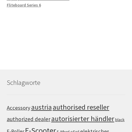
Fliteboard Series 6
Schlagworte
authorised reseller
austria
Accessory
autorisierter händler
authorized dealer
black
E-Scooter
elektrisches
E-Roller
eFoil
E-Wheel