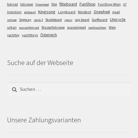
FunShop
fliteboard
fahrrad
fahrzeug
flite
FunShop Wien
Firewheel
GT
Kingsong
Onewheel
Ninebot
Inmotion
Longboard
quad
jetboard
Unicycle
Segway
Surfboard
Skateboard
sup board
schnee
serie 2
spass
wassersport
urban
Wasserfahrzeug
Wien
wasserfahrrad
weihnachten
Österreich
yachttoys
yachttoy
Suche auf der Webseite
Suchen
nach:
Unsere Zahlungsvarianten