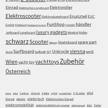
Einrad
Elektroroller
Elektrisches Longboard
Elektroscooter
Ersatzteil
EUC
Elektroskateboard
FunShop
händler
Evolve
Fliteboard
hydrofoil
fliteboard austria
luxury gadgets
Jetboard
Longboard
Roller
Ninebot
schwarz
Scooter
spare part
Skateboard
Segway
vienna
Surfboard
Unicycle
weiß
Surfbrett
SXT
Street
Zubehör
Wien
yachttoys
yacht toy
Österreich
efoil
e-bike
E-Scooter
Carbon
dreirad
e-foil
akku
bike
e-mobilität
elektrisch
Einrad
Elektrisches Einrad
electric
elektromobilität
euc
elektromobilität am wasser
Evolve
elektroquad