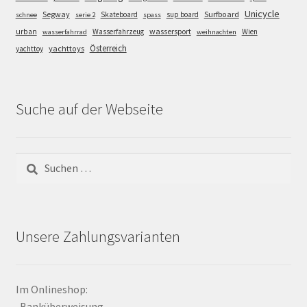
Unicycle
Segway
Surfboard
Skateboard
sup board
schnee
serie 2
spass
wassersport
urban
Wasserfahrzeug
Wien
wasserfahrrad
weihnachten
Österreich
yachttoys
yachttoy
Suche auf der Webseite
Suchen
nach:
Unsere Zahlungsvarianten
Im Onlineshop:
-Banküberweisung