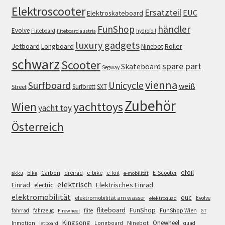
Elektroscooter
Ersatzteil
EUC
Elektroskateboard
FunShop
händler
Evolve
Fliteboard
hydrofoil
fliteboard austria
luxury gadgets
Jetboard
Longboard
Roller
Ninebot
schwarz
Scooter
spare part
Skateboard
Segway
vienna
Surfboard
Unicycle
weiß
Surfbrett
SXT
Street
Zubehör
Wien
yachttoys
yacht toy
Österreich
efoil
e-bike
E-Scooter
Carbon
dreirad
e-foil
akku
bike
e-mobilität
elektrisch
Einrad
Elektrisches Einrad
electric
elektromobilität
euc
elektromobilität am wasser
Evolve
elektroquad
FunShop
fliteboard
fahrrad
fahrzeug
flite
FunShop Wien
Firewheel
GT
Kingsong
Onewheel
Ninebot
Inmotion
Longboard
quad
jetboard