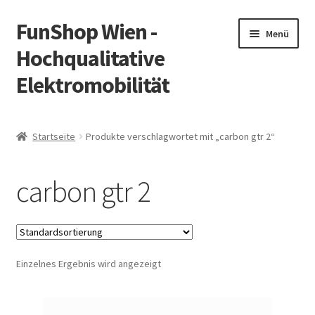
FunShop Wien -
Zur
Zum
Menü
Navigation
Inhalt
Hochqualitative
springen
springen
Elektromobilität
Unterm
Zum Onlineshop
öffnen
Startseite
Produkte verschlagwortet mit „carbon gtr 2“
Unterm
Informationen zur Rechtslage in Österreich
öffnen
carbon gtr 2
Unterm
Vorsicht Internetbetrug
öffnen
Unterm
Über FunShop
öffnen
Einzelnes Ergebnis wird angezeigt
Impressum
Zum Onlineshop in der Web Version