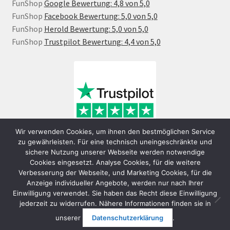
FunShop
Google Bewertung: 4,8 von 5,0
FunShop
Facebook Bewertung: 5,0 von 5,0
FunShop
Herold Bewertung: 5,0 von 5,0
FunShop
Trustpilot Bewertung: 4,4 von 5,0
Wir verwenden Cookies, um ihnen den bestmöglichen Service
zu gewährleisten. Für eine technisch uneingeschränkte und
sichere Nutzung unserer Webseite werden notwendige
Cookies eingesetzt. Analyse Cookies, für die weitere
Verbesserung der Webseite, und Marketing Cookies, für die
Anzeige individueller Angebote, werden nur nach Ihrer
Einwilligung verwendet. Sie haben das Recht diese Einwilligung
jederzeit zu widerrufen. Nähere Informationen finden sie in
© FunShop Wien - Hochqualitative Elektromobilität 2026
unserer
Datenschutzerklärung
.
Datenschutzerklärung
Erstellt mit WooCommerce
.