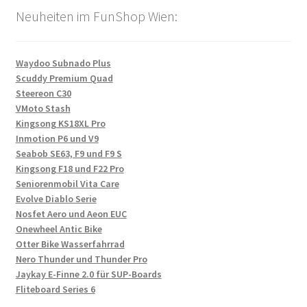
Neuheiten im FunShop Wien:
Waydoo Subnado Plus
Scuddy Premium Quad
Steereon C30
VMoto Stash
Kingsong KS18XL Pro
Inmotion P6 und V9
Seabob SE63, F9 und F9 S
Kingsong F18 und F22 Pro
Seniorenmobil Vita Care
Evolve Diablo Serie
Nosfet Aero und Aeon EUC
Onewheel Antic Bike
Otter Bike Wasserfahrrad
Nero Thunder und Thunder Pro
Jaykay E-Finne 2.0 für SUP-Boards
Fliteboard Series 6