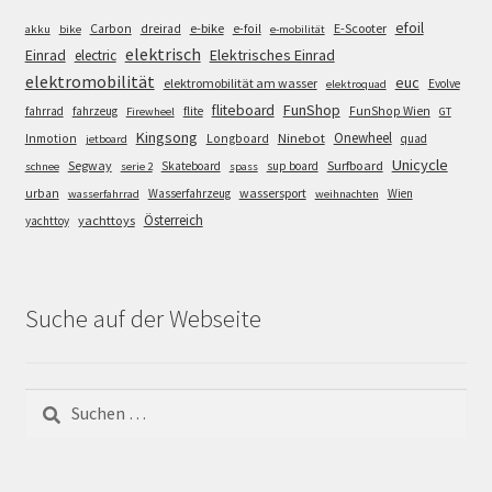
efoil
e-bike
E-Scooter
Carbon
dreirad
e-foil
akku
bike
e-mobilität
elektrisch
Einrad
Elektrisches Einrad
electric
elektromobilität
euc
elektromobilität am wasser
Evolve
elektroquad
FunShop
fliteboard
fahrrad
fahrzeug
flite
FunShop Wien
Firewheel
GT
Kingsong
Onewheel
Ninebot
Inmotion
Longboard
quad
jetboard
Unicycle
Segway
Surfboard
Skateboard
sup board
schnee
serie 2
spass
wassersport
urban
Wasserfahrzeug
Wien
wasserfahrrad
weihnachten
Österreich
yachttoys
yachttoy
Suche auf der Webseite
Suchen
nach: