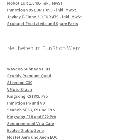
Mobot EUR 1.649,- inkl. MwSt.
Inmotion V8S EUR 1.099,- inkl. MwSt.
Jaykay E-Finne 2.0 EUR 479,- inkl. MwSt.
Scubajet Ersatzteile und Spare Parts
Neuheiten im FunShop Wien:
Waydoo Subnado Plus
Scuddy Premium Quad
Steereon C30
VMoto Stash
Kingsong KS18XL Pro
Inmotion P6 und V9
Seabob SE63, F9 und F9 S
Kingsong F18 und F22 Pro
Seniorenmobil Vita Care
Evolve Diablo Serie
Nosfet Aero und Aeon EUC