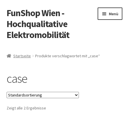
FunShop Wien -
Zur
Zum
Menü
Navigation
Inhalt
Hochqualitative
springen
springen
Elektromobilität
Unterm
Zum Onlineshop
öffnen
Startseite
Produkte verschlagwortet mit „case“
Unterm
Informationen zur Rechtslage in Österreich
öffnen
case
Unterm
Vorsicht Internetbetrug
öffnen
Unterm
Über FunShop
öffnen
Zeigt alle 2 Ergebnisse
Impressum
Zum Onlineshop in der Web Version