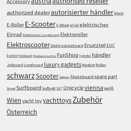
authorised reseller
austria
Accessory
autorisierter händler
authorized dealer
black
E-Scooter
elektrisches
E-Roller
eFoil
E-Wheel
Einrad
Elektroroller
Elektrisches Longboard
Elektroscooter
Ersatzteil
EUC
Elektroskateboard
FunShop
händler
Evolve
Fliteboard
hydrofoil
fliteboard austria
luxury gadgets
Jetboard
Longboard
Roller
Ninebot
schwarz
Scooter
spare part
Skateboard
Segway
vienna
Surfboard
Unicycle
weiß
Surfbrett
SXT
Street
Zubehör
Wien
yachttoys
yacht toy
Österreich