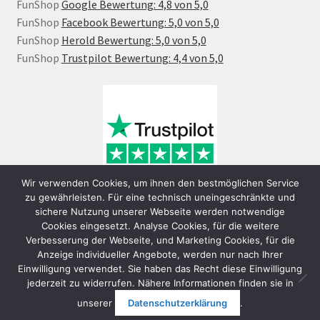
FunShop
Google Bewertung: 4,8 von 5,0
FunShop
Facebook Bewertung: 5,0 von 5,0
FunShop
Herold Bewertung: 5,0 von 5,0
FunShop
Trustpilot Bewertung: 4,4 von 5,0
Wir verwenden Cookies, um ihnen den bestmöglichen Service
zu gewährleisten. Für eine technisch uneingeschränkte und
sichere Nutzung unserer Webseite werden notwendige
Cookies eingesetzt. Analyse Cookies, für die weitere
Verbesserung der Webseite, und Marketing Cookies, für die
Anzeige individueller Angebote, werden nur nach Ihrer
Einwilligung verwendet. Sie haben das Recht diese Einwilligung
jederzeit zu widerrufen. Nähere Informationen finden sie in
© FunShop Wien - Hochqualitative Elektromobilität 2026
unserer
Datenschutzerklärung
.
Datenschutzerklärung
Erstellt mit WooCommerce
.