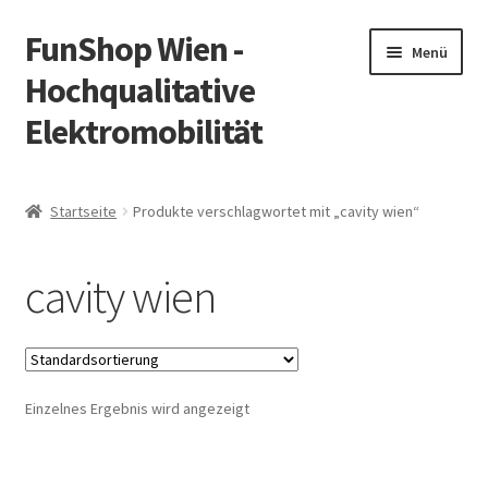
FunShop Wien -
Zur
Zum
Menü
Navigation
Inhalt
Hochqualitative
springen
springen
Elektromobilität
Unterm
Zum Onlineshop
öffnen
Startseite
Produkte verschlagwortet mit „cavity wien“
Unterm
Informationen zur Rechtslage in Österreich
öffnen
cavity wien
Unterm
Vorsicht Internetbetrug
öffnen
Unterm
Über FunShop
öffnen
Einzelnes Ergebnis wird angezeigt
Impressum
Zum Onlineshop in der Web Version