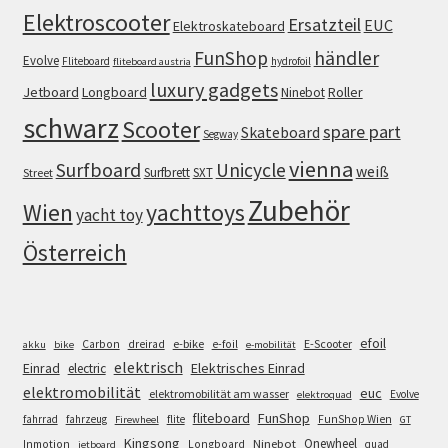
Elektroscooter
Ersatzteil
EUC
Elektroskateboard
FunShop
händler
Evolve
Fliteboard
hydrofoil
fliteboard austria
luxury gadgets
Jetboard
Longboard
Roller
Ninebot
schwarz
Scooter
spare part
Skateboard
Segway
vienna
Surfboard
Unicycle
weiß
Surfbrett
SXT
Street
Zubehör
Wien
yachttoys
yacht toy
Österreich
efoil
e-bike
E-Scooter
Carbon
dreirad
e-foil
akku
bike
e-mobilität
elektrisch
Einrad
Elektrisches Einrad
electric
elektromobilität
euc
elektromobilität am wasser
Evolve
elektroquad
FunShop
fliteboard
fahrrad
fahrzeug
flite
FunShop Wien
Firewheel
GT
Kingsong
Onewheel
Ninebot
Inmotion
Longboard
quad
jetboard