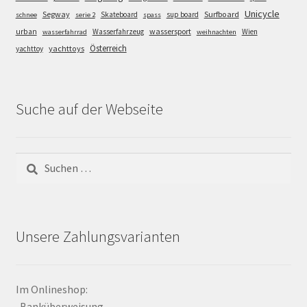
Unicycle
Segway
Surfboard
Skateboard
sup board
schnee
serie 2
spass
wassersport
urban
Wasserfahrzeug
Wien
wasserfahrrad
weihnachten
Österreich
yachttoys
yachttoy
Suche auf der Webseite
Suchen
nach:
Unsere Zahlungsvarianten
Im Onlineshop:
-Banküberweisung