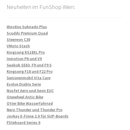
Neuheiten im FunShop Wien:
Waydoo Subnado Plus
Scuddy Premium Quad
Steereon C30
VMoto Stash
Kingsong KS18XL Pro
Inmotion P6 und V9
Seabob SE63, F9 und F9 S
Kingsong F18 und F22 Pro
Seniorenmobil Vita Care
Evolve Diablo Serie
Nosfet Aero und Aeon EUC
Onewheel Antic Bike
Otter Bike Wasserfahrrad
Nero Thunder und Thunder Pro
Jaykay E-Finne 2.0 für SUP-Boards
Fliteboard Series 6