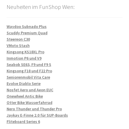
Neuheiten im FunShop Wien:
Waydoo Subnado Plus
Scuddy Premium Quad
Steereon C30
VMoto Stash
Kingsong KS18XL Pro
Inmotion P6 und V9
Seabob SE63, F9 und F9 S
Kingsong F18 und F22 Pro
Seniorenmobil Vita Care
Evolve Diablo Serie
Nosfet Aero und Aeon EUC
Onewheel Antic Bike
Otter Bike Wasserfahrrad
Nero Thunder und Thunder Pro
Jaykay E-Finne 2.0 für SUP-Boards
Fliteboard Series 6