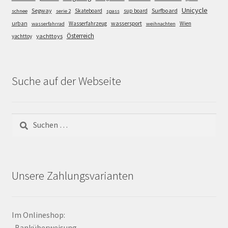
Unicycle
Segway
Surfboard
Skateboard
sup board
schnee
serie 2
spass
wassersport
urban
Wasserfahrzeug
Wien
wasserfahrrad
weihnachten
Österreich
yachttoys
yachttoy
Suche auf der Webseite
Suchen
nach:
Unsere Zahlungsvarianten
Im Onlineshop:
-Banküberweisung