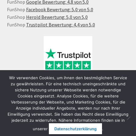
FunShop
Google Bewertung: 4,8 von 5,0
FunShop
Facebook Bewertung: 5,0 von 5,0
FunShop
Herold Bewertung: 5,0 von 5,0
FunShop
Trustpilot Bewertung: 4,4 von 5,0
Wir verwenden Cookies, um ihnen den bestmöglichen Service
zu gewährleisten. Für eine technisch uneingeschränkte und
sichere Nutzung unserer Webseite werden notwendige
Cookies eingesetzt. Analyse Cookies, für die weitere
Verbesserung der Webseite, und Marketing Cookies, für die
Anzeige individueller Angebote, werden nur nach Ihrer
Einwilligung verwendet. Sie haben das Recht diese Einwilligung
jederzeit zu widerrufen. Nähere Informationen finden sie in
© FunShop Wien - Hochqualitative Elektromobilität 2026
unserer
Datenschutzerklärung
.
Datenschutzerklärung
Erstellt mit WooCommerce
.