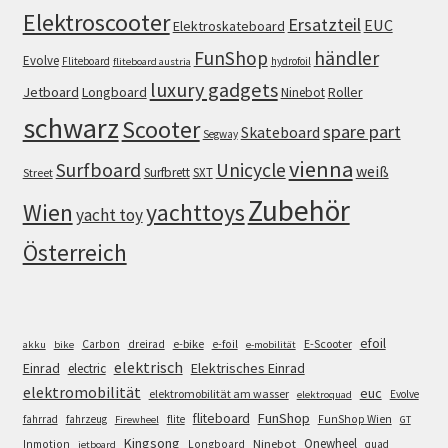
Elektroscooter
Ersatzteil
EUC
Elektroskateboard
FunShop
händler
Evolve
Fliteboard
hydrofoil
fliteboard austria
luxury gadgets
Jetboard
Longboard
Roller
Ninebot
schwarz
Scooter
spare part
Skateboard
Segway
vienna
Surfboard
Unicycle
weiß
Surfbrett
SXT
Street
Zubehör
Wien
yachttoys
yacht toy
Österreich
efoil
e-bike
E-Scooter
Carbon
dreirad
e-foil
akku
bike
e-mobilität
elektrisch
Einrad
Elektrisches Einrad
electric
elektromobilität
euc
elektromobilität am wasser
Evolve
elektroquad
FunShop
fliteboard
fahrrad
fahrzeug
flite
FunShop Wien
Firewheel
GT
Kingsong
Onewheel
Ninebot
Inmotion
Longboard
quad
jetboard