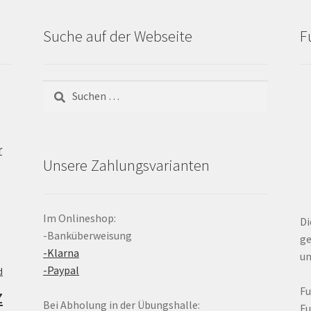
Suche auf der Webseite
F
Suchen
nach:
r
Unsere Zahlungsvarianten
Im Onlineshop:
Di
-Banküberweisung
ge
-Klarna
un
-Paypal
d
z
F
Bei Abholung in der Übungshalle:
F