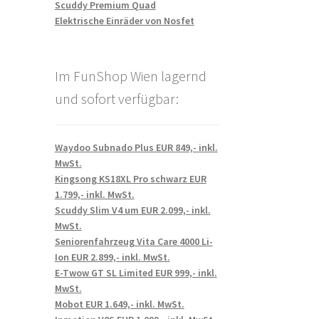
Scuddy Premium Quad
Elektrische Einräder von Nosfet
Im FunShop Wien lagernd
und sofort verfügbar:
Waydoo Subnado Plus EUR 849,- inkl.
MwSt.
Kingsong KS18XL Pro schwarz EUR
1.799,- inkl. MwSt.
Scuddy Slim V4 um EUR 2.099,- inkl.
MwSt.
Seniorenfahrzeug Vita Care 4000 Li-
Ion EUR 2.899,- inkl. MwSt.
E-Twow GT SL Limited EUR 999,- inkl.
MwSt.
Mobot EUR 1.649,- inkl. MwSt.