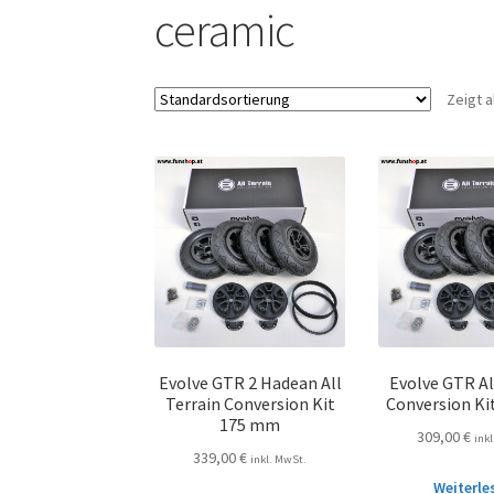
ceramic
Zeigt a
Evolve GTR 2 Hadean All
Evolve GTR Al
Terrain Conversion Kit
Conversion K
175 mm
309,00
€
ink
339,00
€
inkl. MwSt.
Weiterle