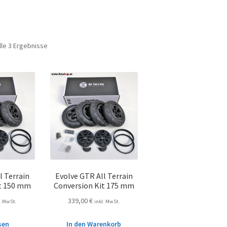
lle 3 Ergebnisse
l Terrain
Evolve GTR All Terrain
it 150 mm
Conversion Kit 175 mm
339,00
€
l. MwSt.
inkl. MwSt.
sen
In den Warenkorb