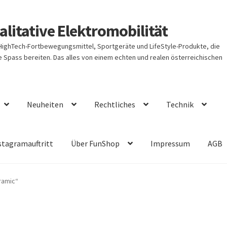
litative Elektromobilität
 HighTech-Fortbewegungsmittel, Sportgeräte und LifeStyle-Produkte, die
Spass bereiten. Das alles von einem echten und realen österreichischen
Neuheiten
Rechtliches
Technik
stagramauftritt
Über FunShop
Impressum
AGB
ramic“