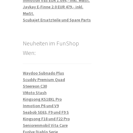
Inmotion V8S EUR 1.099,- inkl. MwSt.
Jaykay E-Finne 2.0 EUR 479,- inkl.
MwSt.
Scubajet Ersatzteile und Spare Parts
Neuheiten im FunShop
Wien:
Waydoo Subnado Plus
Scuddy Premium Quad
Steereon C30
VMoto Stash
Kingsong KS18XL Pro
Inmotion P6 und V9
Seabob SE63, F9 und F9 S
Kingsong F18 und F22 Pro
Seniorenmobil Vita Care
Evolve Diablo Serie