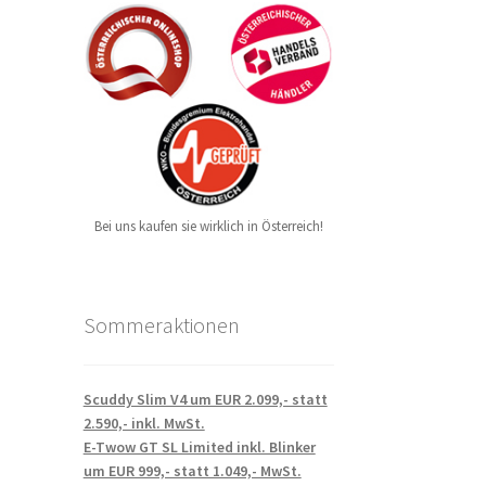
Bei uns kaufen sie wirklich in Österreich!
Sommeraktionen
Scuddy Slim V4 um EUR 2.099,- statt
2.590,- inkl. MwSt.
E-Twow GT SL Limited inkl. Blinker
um EUR 999,- statt 1.049,- MwSt.