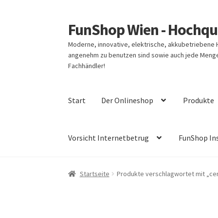
FunShop Wien - Hochqua
Zur
Zum
Navigation
Inhalt
Moderne, innovative, elektrische, akkubetriebene
springen
springen
angenehm zu benutzen sind sowie auch jede Menge 
Fachhändler!
Start
Der Onlineshop
Produkte
Vorsicht Internetbetrug
FunShop In
Startseite
Produkte verschlagwortet mit „ce