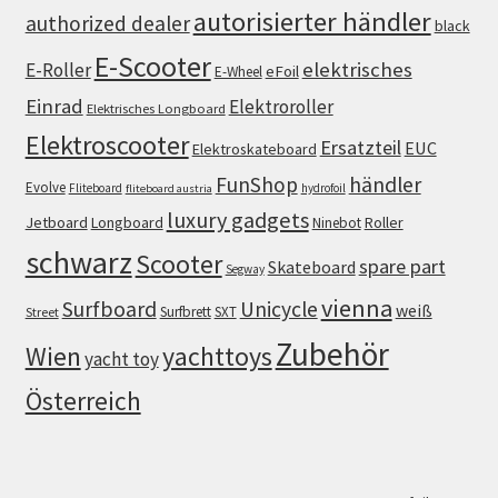
autorisierter händler
authorized dealer
black
E-Scooter
elektrisches
E-Roller
eFoil
E-Wheel
Einrad
Elektroroller
Elektrisches Longboard
Elektroscooter
Ersatzteil
EUC
Elektroskateboard
FunShop
händler
Evolve
Fliteboard
hydrofoil
fliteboard austria
luxury gadgets
Jetboard
Longboard
Roller
Ninebot
schwarz
Scooter
spare part
Skateboard
Segway
vienna
Surfboard
Unicycle
weiß
Surfbrett
SXT
Street
Zubehör
Wien
yachttoys
yacht toy
Österreich