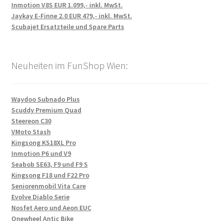
Inmotion V8S EUR 1.099,- inkl. MwSt.
Jaykay E-Finne 2.0 EUR 479,- inkl. MwSt.
Scubajet Ersatzteile und Spare Parts
Neuheiten im FunShop Wien:
Waydoo Subnado Plus
Scuddy Premium Quad
Steereon C30
VMoto Stash
Kingsong KS18XL Pro
Inmotion P6 und V9
Seabob SE63, F9 und F9 S
Kingsong F18 und F22 Pro
Seniorenmobil Vita Care
Evolve Diablo Serie
Nosfet Aero und Aeon EUC
Onewheel Antic Bike