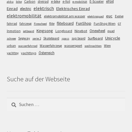
efoil
e-bike
E-Scooter
Carbon
dreirad
e-foil
akku
bike
e-mobilität
elektrisch
Einrad
Elektrisches Einrad
electric
elektromobilität
euc
elektromobilität am wasser
Evolve
elektroquad
FunShop
fliteboard
fahrrad
fahrzeug
flite
FunShop Wien
Firewheel
GT
Kingsong
Onewheel
Ninebot
Inmotion
Longboard
quad
jetboard
Unicycle
Segway
Surfboard
Skateboard
sup board
schnee
serie 2
spass
wassersport
urban
Wasserfahrzeug
Wien
wasserfahrrad
weihnachten
Österreich
yachttoys
yachttoy
Suche auf der Webseite
Suchen
nach: