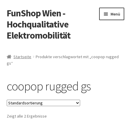
FunShop Wien -
Zur
Zum
Menü
Navigation
Inhalt
Hochqualitative
springen
springen
Elektromobilität
Unterm
Zum Onlineshop
öffnen
Startseite
Produkte verschlagwortet mit „coopop rugged
Unterm
gs“
Informationen zur Rechtslage in Österreich
öffnen
Unterm
Vorsicht Internetbetrug
coopop rugged gs
öffnen
Unterm
Über FunShop
öffnen
Impressum
Zeigt alle 2 Ergebnisse
Zum Onlineshop in der Web Version