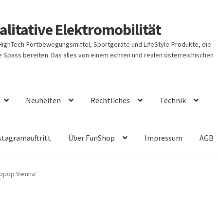
litative Elektromobilität
 HighTech-Fortbewegungsmittel, Sportgeräte und LifeStyle-Produkte, die
Spass bereiten. Das alles von einem echten und realen österreichischen
Neuheiten
Rechtliches
Technik
stagramauftritt
Über FunShop
Impressum
AGB
opop Vienna“