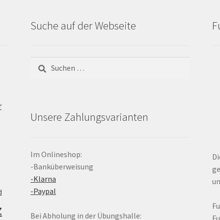
Suche auf der Webseite
F
Suchen
nach:
r
Unsere Zahlungsvarianten
Im Onlineshop:
Di
-Banküberweisung
ge
-Klarna
un
-Paypal
d
z
F
Bei Abholung in der Übungshalle:
F