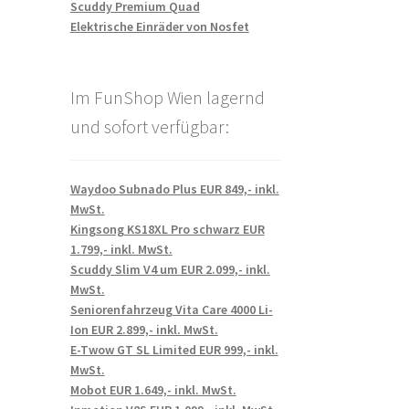
Scuddy Premium Quad
Elektrische Einräder von Nosfet
Im FunShop Wien lagernd
und sofort verfügbar:
Waydoo Subnado Plus EUR 849,- inkl.
MwSt.
Kingsong KS18XL Pro schwarz EUR
1.799,- inkl. MwSt.
Scuddy Slim V4 um EUR 2.099,- inkl.
MwSt.
Seniorenfahrzeug Vita Care 4000 Li-
Ion EUR 2.899,- inkl. MwSt.
E-Twow GT SL Limited EUR 999,- inkl.
MwSt.
Mobot EUR 1.649,- inkl. MwSt.