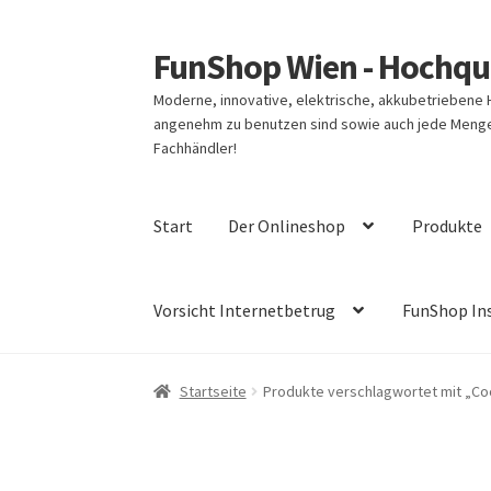
FunShop Wien - Hochqua
Zur
Zum
Navigation
Inhalt
Moderne, innovative, elektrische, akkubetriebene
springen
springen
angenehm zu benutzen sind sowie auch jede Menge 
Fachhändler!
Start
Der Onlineshop
Produkte
Vorsicht Internetbetrug
FunShop In
Startseite
Produkte verschlagwortet mit „Co