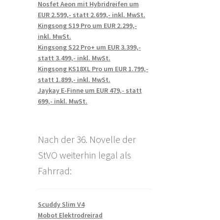
Nosfet Aeon mit Hybridreifen um
EUR 2.599,- statt 2.699,- inkl. MwSt.
Kingsong S19 Pro um EUR 2.299,-
inkl. MwSt.
Kingsong S22 Pro+ um EUR 3.399,-
statt 3.499,- inkl. MwSt.
Kingsong KS18XL Pro um EUR 1.799,-
statt 1.899,- inkl. MwSt.
Jaykay E-Finne um EUR 479,- statt
699,- inkl. MwSt.
Nach der 36. Novelle der
StVO weiterhin legal als
Fahrrad:
Scuddy Slim V4
Mobot Elektrodreirad