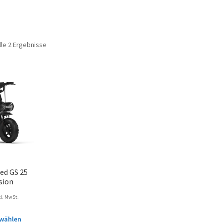
lle 2 Ergebnisse
ed GS 25
sion
kl. MwSt.
wählen