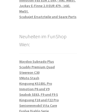
Inmotion V8S EUR 1.099,- inkl. MwSt.
Jaykay E-Finne 2.0 EUR 479,- inkl.
MwSt.
Scubajet Ersatzteile und Spare Parts
Neuheiten im FunShop
Wien:
Waydoo Subnado Plus
Scuddy Premium Quad
Steereon C30
VMoto Stash
Kingsong KS18XL Pro
Inmotion P6 und V9
Seabob SE63, F9 und F9 S
Kingsong F18 und F22 Pro
Seniorenmobil Vita Care
Evolve Diablo Serie