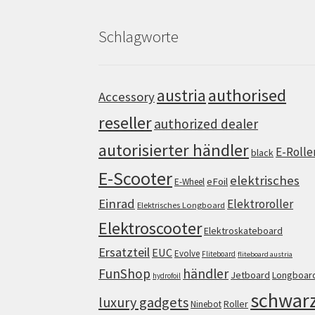
Schlagworte
authorised
austria
Accessory
reseller
authorized dealer
autorisierter händler
E-Rolle
black
E-Scooter
elektrisches
eFoil
E-Wheel
Einrad
Elektroroller
Elektrisches Longboard
Elektroscooter
Elektroskateboard
Ersatzteil
EUC
Evolve
Fliteboard
fliteboard austria
FunShop
händler
Jetboard
Longboar
hydrofoil
schwar
luxury gadgets
Roller
Ninebot