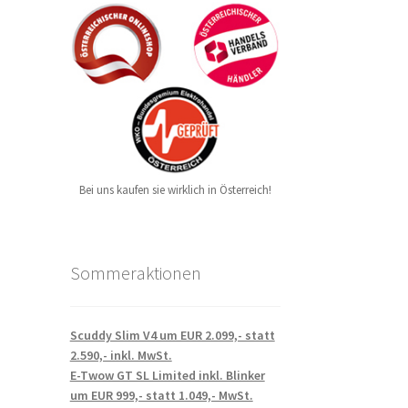
Bei uns kaufen sie wirklich in Österreich!
Sommeraktionen
Scuddy Slim V4 um EUR 2.099,- statt
2.590,- inkl. MwSt.
E-Twow GT SL Limited inkl. Blinker
um EUR 999,- statt 1.049,- MwSt.