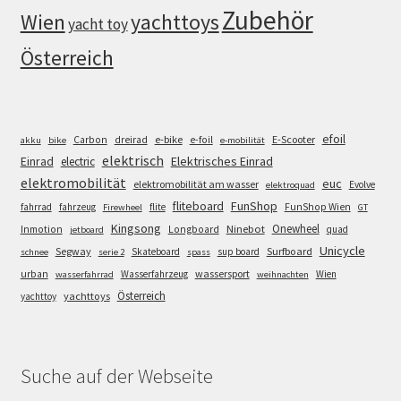
Zubehör
Wien
yachttoys
yacht toy
Österreich
efoil
e-bike
E-Scooter
Carbon
dreirad
e-foil
akku
bike
e-mobilität
elektrisch
Einrad
Elektrisches Einrad
electric
elektromobilität
euc
elektromobilität am wasser
Evolve
elektroquad
FunShop
fliteboard
fahrrad
fahrzeug
flite
FunShop Wien
Firewheel
GT
Kingsong
Onewheel
Ninebot
Inmotion
Longboard
quad
jetboard
Unicycle
Segway
Surfboard
Skateboard
sup board
schnee
serie 2
spass
wassersport
urban
Wasserfahrzeug
Wien
wasserfahrrad
weihnachten
Österreich
yachttoys
yachttoy
Suche auf der Webseite