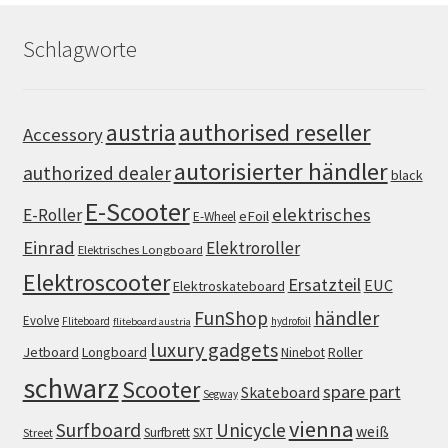
Schlagworte
authorised reseller
austria
Accessory
autorisierter händler
authorized dealer
black
E-Scooter
elektrisches
E-Roller
eFoil
E-Wheel
Einrad
Elektroroller
Elektrisches Longboard
Elektroscooter
Ersatzteil
EUC
Elektroskateboard
FunShop
händler
Evolve
Fliteboard
hydrofoil
fliteboard austria
luxury gadgets
Jetboard
Longboard
Roller
Ninebot
schwarz
Scooter
spare part
Skateboard
Segway
vienna
Surfboard
Unicycle
weiß
Surfbrett
SXT
Street