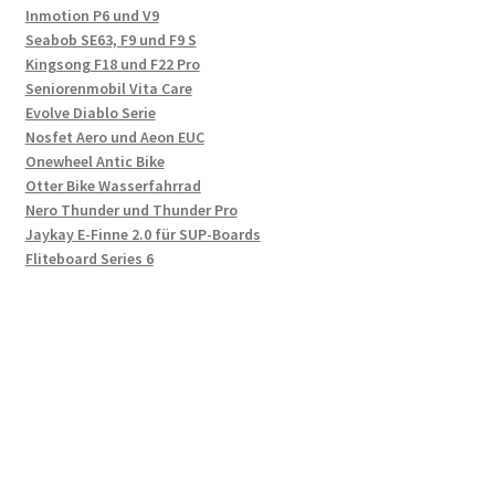
Inmotion P6 und V9
Seabob SE63, F9 und F9 S
Kingsong F18 und F22 Pro
Seniorenmobil Vita Care
Evolve Diablo Serie
Nosfet Aero und Aeon EUC
Onewheel Antic Bike
Otter Bike Wasserfahrrad
Nero Thunder und Thunder Pro
Jaykay E-Finne 2.0 für SUP-Boards
Fliteboard Series 6