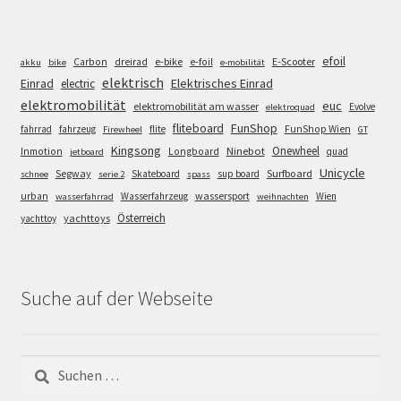
efoil
e-bike
E-Scooter
Carbon
dreirad
e-foil
akku
bike
e-mobilität
elektrisch
Einrad
Elektrisches Einrad
electric
elektromobilität
euc
elektromobilität am wasser
Evolve
elektroquad
FunShop
fliteboard
fahrrad
fahrzeug
flite
FunShop Wien
Firewheel
GT
Kingsong
Onewheel
Ninebot
Inmotion
Longboard
quad
jetboard
Unicycle
Segway
Surfboard
Skateboard
sup board
schnee
serie 2
spass
wassersport
urban
Wasserfahrzeug
Wien
wasserfahrrad
weihnachten
Österreich
yachttoys
yachttoy
Suche auf der Webseite
Suchen
nach: