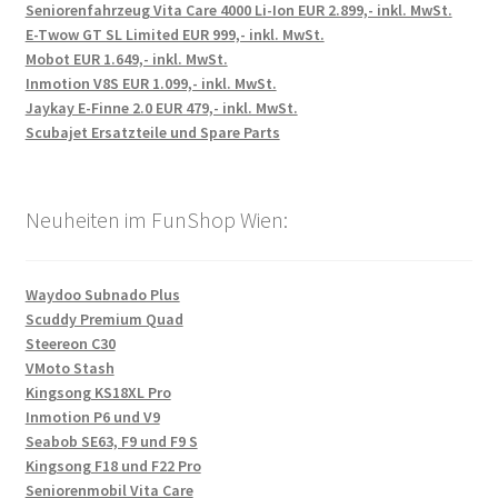
Seniorenfahrzeug Vita Care 4000 Li-Ion EUR 2.899,- inkl. MwSt.
E-Twow GT SL Limited EUR 999,- inkl. MwSt.
Mobot EUR 1.649,- inkl. MwSt.
Inmotion V8S EUR 1.099,- inkl. MwSt.
Jaykay E-Finne 2.0 EUR 479,- inkl. MwSt.
Scubajet Ersatzteile und Spare Parts
Neuheiten im FunShop Wien:
Waydoo Subnado Plus
Scuddy Premium Quad
Steereon C30
VMoto Stash
Kingsong KS18XL Pro
Inmotion P6 und V9
Seabob SE63, F9 und F9 S
Kingsong F18 und F22 Pro
Seniorenmobil Vita Care