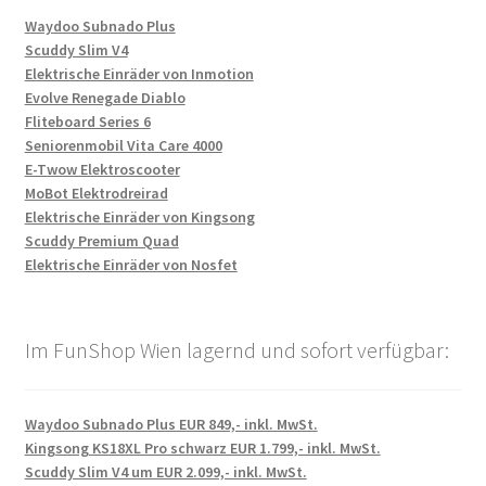
Waydoo Subnado Plus
Scuddy Slim V4
Elektrische Einräder von Inmotion
Evolve Renegade Diablo
Fliteboard Series 6
Seniorenmobil Vita Care 4000
E-Twow Elektroscooter
MoBot Elektrodreirad
Elektrische Einräder von Kingsong
Scuddy Premium Quad
Elektrische Einräder von Nosfet
Im FunShop Wien lagernd und sofort verfügbar:
Waydoo Subnado Plus EUR 849,- inkl. MwSt.
Kingsong KS18XL Pro schwarz EUR 1.799,- inkl. MwSt.
Scuddy Slim V4 um EUR 2.099,- inkl. MwSt.