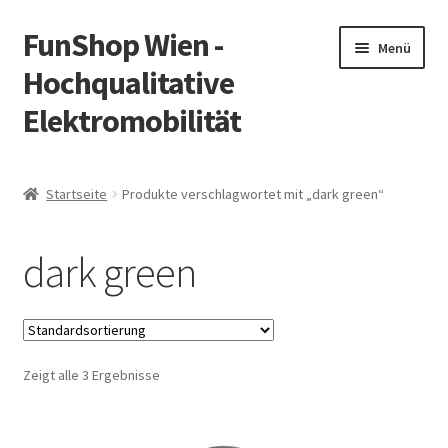
FunShop Wien -
Zur
Zum
Menü
Navigation
Inhalt
Hochqualitative
springen
springen
Elektromobilität
Unterm
Zum Onlineshop
öffnen
Startseite
Produkte verschlagwortet mit „dark green“
Unterm
Informationen zur Rechtslage in Österreich
öffnen
dark green
Unterm
Vorsicht Internetbetrug
öffnen
Unterm
Über FunShop
öffnen
Zeigt alle 3 Ergebnisse
Impressum
Zum Onlineshop in der Web Version