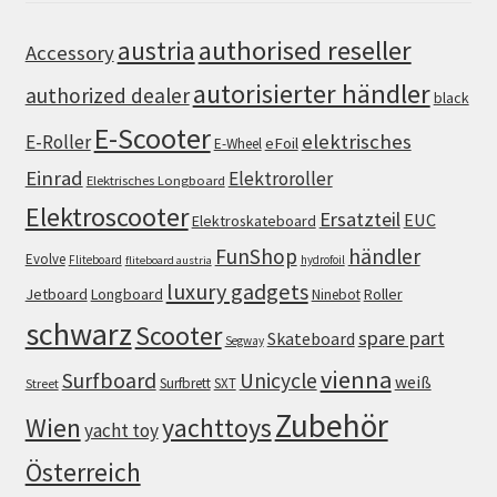
authorised reseller
austria
Accessory
autorisierter händler
authorized dealer
black
E-Scooter
elektrisches
E-Roller
eFoil
E-Wheel
Einrad
Elektroroller
Elektrisches Longboard
Elektroscooter
Ersatzteil
EUC
Elektroskateboard
FunShop
händler
Evolve
Fliteboard
hydrofoil
fliteboard austria
luxury gadgets
Jetboard
Longboard
Roller
Ninebot
schwarz
Scooter
spare part
Skateboard
Segway
vienna
Surfboard
Unicycle
weiß
Surfbrett
SXT
Street
Zubehör
Wien
yachttoys
yacht toy
Österreich