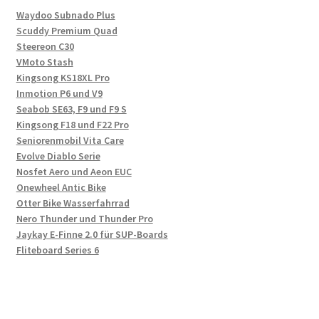
Waydoo Subnado Plus
Scuddy Premium Quad
Steereon C30
VMoto Stash
Kingsong KS18XL Pro
Inmotion P6 und V9
Seabob SE63, F9 und F9 S
Kingsong F18 und F22 Pro
Seniorenmobil Vita Care
Evolve Diablo Serie
Nosfet Aero und Aeon EUC
Onewheel Antic Bike
Otter Bike Wasserfahrrad
Nero Thunder und Thunder Pro
Jaykay E-Finne 2.0 für SUP-Boards
Fliteboard Series 6