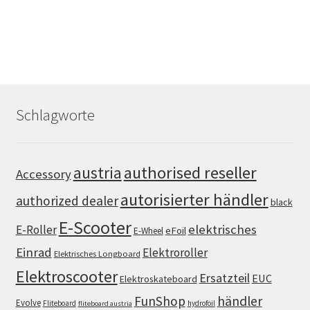
Schlagworte
authorised reseller
austria
Accessory
autorisierter händler
authorized dealer
black
E-Scooter
elektrisches
E-Roller
eFoil
E-Wheel
Einrad
Elektroroller
Elektrisches Longboard
Elektroscooter
Ersatzteil
EUC
Elektroskateboard
FunShop
händler
Evolve
Fliteboard
hydrofoil
fliteboard austria