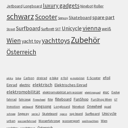
luxury gadgets
Jetboard
Longboard
Roller
Ninebot
schwarz
Scooter
spare part
Skateboard
Segway
vienna
Surfboard
Unicycle
weiß
Surfbrett
SXT
Street
Zubehör
Wien
yachttoys
yacht toy
Österreich
efoil
e-bike
E-Scooter
Carbon
dreirad
e-foil
akku
bike
e-mobilität
elektrisch
Einrad
Elektrisches Einrad
electric
elektromobilität
euc
elektromobilität am wasser
Evolve
elektroquad
FunShop
fliteboard
fahrrad
fahrzeug
flite
FunShop Wien
Firewheel
GT
Kingsong
Onewheel
Ninebot
Inmotion
Longboard
quad
jetboard
Unicycle
Segway
Surfboard
Skateboard
sup board
schnee
serie 2
spass
wassersport
urban
Wasserfahrzeug
Wien
wasserfahrrad
weihnachten
Österreich
yachttoys