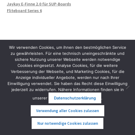
Jaykay E-Finne 2.0 für SUP-Boards
Fliteboard Series 6
Wir verwenden Cookies, um ihnen den bestmöglichen Service
zu gewährleisten. Für eine technisch uneingeschränkte und
sichere Nutzung unserer Webseite werden notwendige
Cookies eingesetzt. Analyse Cookies, für die weitere
Verbesserung der Webseite, und Marketing Cookies, für die
Anzeige individueller Angebote, werden nur nach Ihrer
Einwilligung verwendet. Sie haben das Recht diese Einwilligung
Schlagworte
jederzeit zu widerrufen. Nähere Informationen finden sie in
unserer
Datenschutzerklärung
.
Verwendung aller Cookies zulassen
authorised reseller
austria
Accessory
0
Nur notwendige Cookies zulassen
autorisierter händler
authorized dealer
black
Suche
Suche