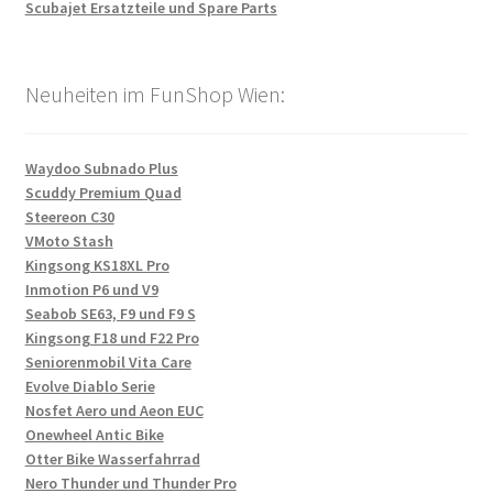
Scubajet Ersatzteile und Spare Parts
Neuheiten im FunShop Wien:
Waydoo Subnado Plus
Scuddy Premium Quad
Steereon C30
VMoto Stash
Kingsong KS18XL Pro
Inmotion P6 und V9
Seabob SE63, F9 und F9 S
Kingsong F18 und F22 Pro
Seniorenmobil Vita Care
Evolve Diablo Serie
Nosfet Aero und Aeon EUC
Onewheel Antic Bike
Otter Bike Wasserfahrrad
Nero Thunder und Thunder Pro