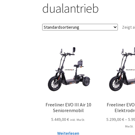
dualantrieb
Zeigt a
Freeliner EVO III Air 10
Freeliner EVO 
Seniorenmobil
Elektrodr
5.449,00
€
5.299,00
€
–
5.9
inkl. MwSt.
MwSt.
Weiterlesen