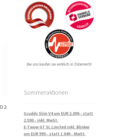
Bei uns kaufen sie wirklich in Österreich!
Sommeraktionen
O 2
Scuddy Slim V4 um EUR 2.099,- statt
2.590,- inkl. MwSt.
E-Twow GT SL Limited inkl. Blinker
um EUR 999,- statt 1.049,- MwSt.