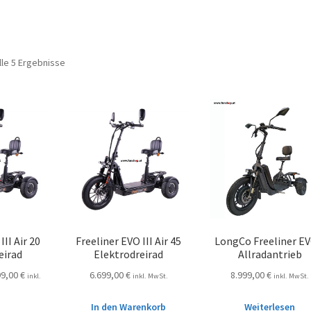
lle 5 Ergebnisse
III Air 20
Freeliner EVO III Air 45
LongCo Freeliner EV
eirad
Elektrodreirad
Allradantrieb
99,00
€
6.699,00
€
8.999,00
€
inkl.
inkl. MwSt.
inkl. MwSt.
In den Warenkorb
Weiterlesen