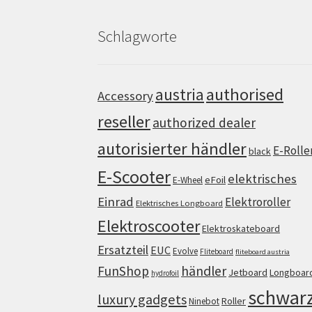
Schlagworte
authorised
austria
Accessory
reseller
authorized dealer
autorisierter händler
E-Rolle
black
E-Scooter
elektrisches
eFoil
E-Wheel
Einrad
Elektroroller
Elektrisches Longboard
Elektroscooter
Elektroskateboard
Ersatzteil
EUC
Evolve
Fliteboard
fliteboard austria
FunShop
händler
Jetboard
Longboar
hydrofoil
schwar
luxury gadgets
Roller
Ninebot