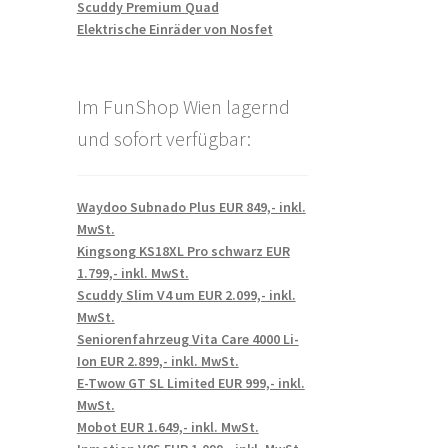
Scuddy Premium Quad
Elektrische Einräder von Nosfet
Im FunShop Wien lagernd
und sofort verfügbar:
Waydoo Subnado Plus EUR 849,- inkl.
MwSt.
Kingsong KS18XL Pro schwarz EUR
1.799,- inkl. MwSt.
Scuddy Slim V4 um EUR 2.099,- inkl.
MwSt.
Seniorenfahrzeug Vita Care 4000 Li-
Ion EUR 2.899,- inkl. MwSt.
E-Twow GT SL Limited EUR 999,- inkl.
MwSt.
Mobot EUR 1.649,- inkl. MwSt.