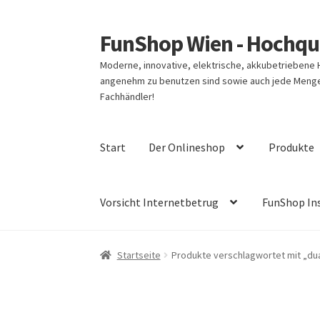
FunShop Wien - Hochqua
Zur
Zum
Navigation
Inhalt
Moderne, innovative, elektrische, akkubetriebene
springen
springen
angenehm zu benutzen sind sowie auch jede Menge 
Fachhändler!
Start
Der Onlineshop
Produkte
Vorsicht Internetbetrug
FunShop In
Startseite
Produkte verschlagwortet mit „dua