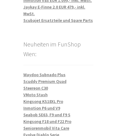
Inmotion V8S EUR 1.099,- inkl. MwSt.
Jaykay E-Finne 2.0 EUR 479,- inkl.
MwSt.
Scubajet Ersatzteile und Spare Parts
Neuheiten im FunShop
Wien:
Waydoo Subnado Plus
Scuddy Premium Quad
Steereon C30
VMoto Stash
Kingsong KS18XL Pro
Inmotion P6 und V9
Seabob SE63, F9 und F9 S
Kingsong F18 und F22 Pro
Seniorenmobil Vita Care
Evolve Diablo Serie