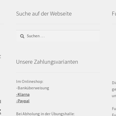
Suche auf der Webseite
F
Suchen
nach:
r
Unsere Zahlungsvarianten
Im Onlineshop:
Di
-Banküberweisung
ge
-Klarna
un
-Paypal
d
z
F
Bei Abholung in der Übungshalle:
F