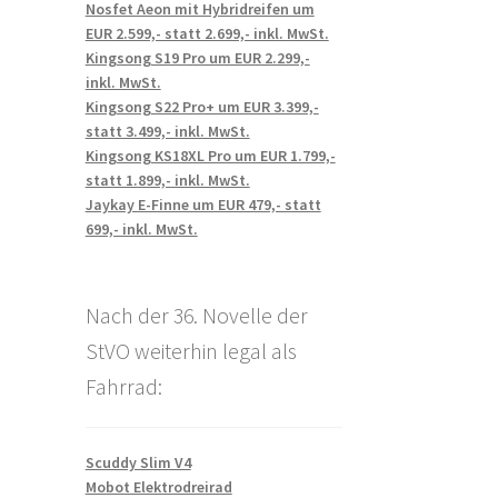
Nosfet Aeon mit Hybridreifen um
EUR 2.599,- statt 2.699,- inkl. MwSt.
Kingsong S19 Pro um EUR 2.299,-
inkl. MwSt.
Kingsong S22 Pro+ um EUR 3.399,-
statt 3.499,- inkl. MwSt.
Kingsong KS18XL Pro um EUR 1.799,-
statt 1.899,- inkl. MwSt.
Jaykay E-Finne um EUR 479,- statt
699,- inkl. MwSt.
Nach der 36. Novelle der
StVO weiterhin legal als
Fahrrad:
Scuddy Slim V4
Mobot Elektrodreirad