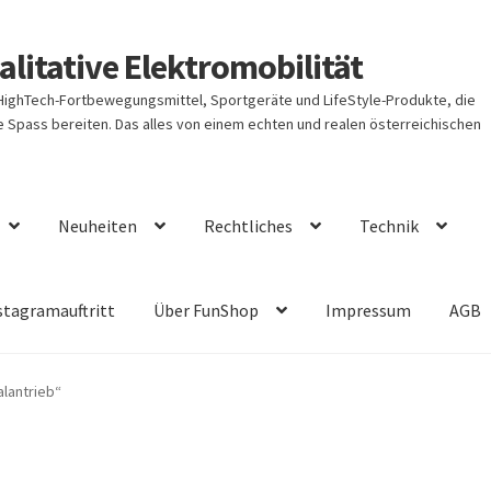
litative Elektromobilität
 HighTech-Fortbewegungsmittel, Sportgeräte und LifeStyle-Produkte, die
Spass bereiten. Das alles von einem echten und realen österreichischen
Neuheiten
Rechtliches
Technik
stagramauftritt
Über FunShop
Impressum
AGB
lantrieb“