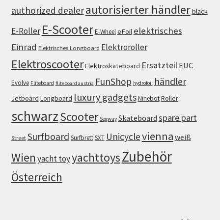
autorisierter händler
authorized dealer
black
E-Scooter
elektrisches
E-Roller
eFoil
E-Wheel
Einrad
Elektroroller
Elektrisches Longboard
Elektroscooter
Ersatzteil
EUC
Elektroskateboard
FunShop
händler
Evolve
Fliteboard
hydrofoil
fliteboard austria
luxury gadgets
Jetboard
Longboard
Roller
Ninebot
schwarz
Scooter
spare part
Skateboard
Segway
vienna
Surfboard
Unicycle
weiß
Surfbrett
SXT
Street
Zubehör
Wien
yachttoys
yacht toy
Österreich