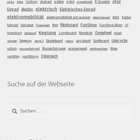
efoil
e-bike
E-Scooter
Carbon
dreirad
e-foil
akku
bike
e-mobilität
elektrisch
Einrad
Elektrisches Einrad
electric
elektromobilität
euc
elektromobilität am wasser
Evolve
elektroquad
FunShop
fliteboard
fahrrad
fahrzeug
flite
FunShop Wien
Firewheel
GT
Kingsong
Onewheel
Ninebot
Inmotion
Longboard
quad
jetboard
Unicycle
Segway
Surfboard
Skateboard
sup board
schnee
serie 2
spass
wassersport
urban
Wasserfahrzeug
Wien
wasserfahrrad
weihnachten
Österreich
yachttoys
yachttoy
Suche auf der Webseite
Suchen
nach: