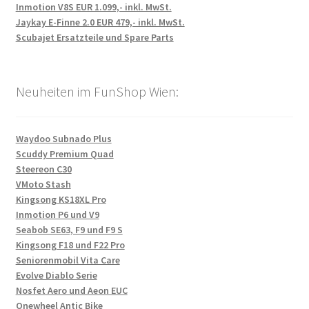
Inmotion V8S EUR 1.099,- inkl. MwSt.
Jaykay E-Finne 2.0 EUR 479,- inkl. MwSt.
Scubajet Ersatzteile und Spare Parts
Neuheiten im FunShop Wien:
Waydoo Subnado Plus
Scuddy Premium Quad
Steereon C30
VMoto Stash
Kingsong KS18XL Pro
Inmotion P6 und V9
Seabob SE63, F9 und F9 S
Kingsong F18 und F22 Pro
Seniorenmobil Vita Care
Evolve Diablo Serie
Nosfet Aero und Aeon EUC
Onewheel Antic Bike