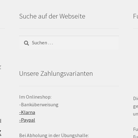
Suche auf der Webseite
F
Suchen
nach:
r
Unsere Zahlungsvarianten
Im Onlineshop:
Di
-Banküberweisung
ge
-Klarna
un
-Paypal
d
z
F
Bei Abholung in der Übungshalle:
F