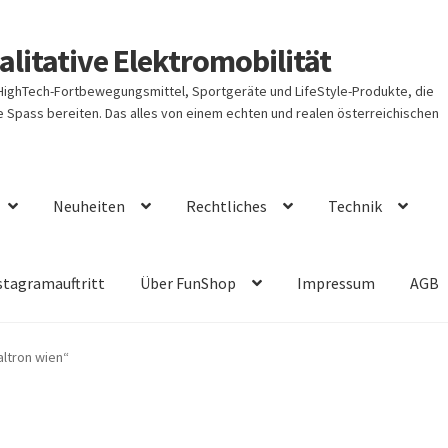
litative Elektromobilität
 HighTech-Fortbewegungsmittel, Sportgeräte und LifeStyle-Produkte, die
Spass bereiten. Das alles von einem echten und realen österreichischen
Neuheiten
Rechtliches
Technik
stagramauftritt
Über FunShop
Impressum
AGB
ltron wien“