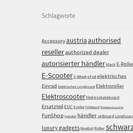
Schlagworte
authorised
austria
Accessory
reseller
authorized dealer
autorisierter händler
E-Rolle
black
E-Scooter
elektrisches
eFoil
E-Wheel
Einrad
Elektroroller
Elektrisches Longboard
Elektroscooter
Elektroskateboard
Ersatzteil
EUC
Evolve
Fliteboard
fliteboard austria
FunShop
händler
Jetboard
Longboar
hydrofoil
schwar
luxury gadgets
Roller
Ninebot