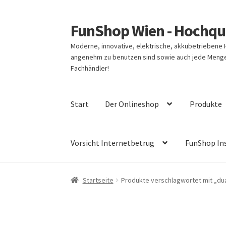
FunShop Wien - Hochqua
Zur
Zum
Navigation
Inhalt
Moderne, innovative, elektrische, akkubetriebene
springen
springen
angenehm zu benutzen sind sowie auch jede Menge 
Fachhändler!
Start
Der Onlineshop
Produkte
Vorsicht Internetbetrug
FunShop In
Startseite
Produkte verschlagwortet mit „dua