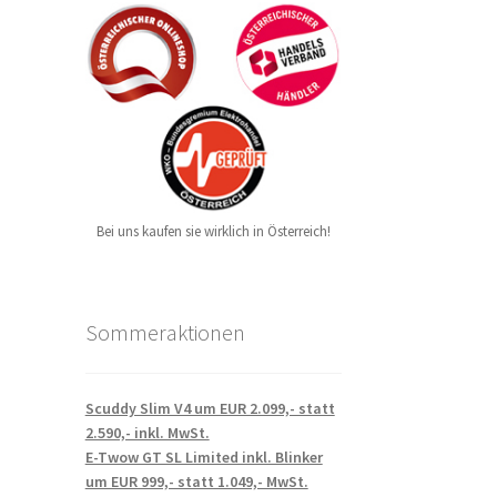
Bei uns kaufen sie wirklich in Österreich!
Sommeraktionen
Scuddy Slim V4 um EUR 2.099,- statt
2.590,- inkl. MwSt.
E-Twow GT SL Limited inkl. Blinker
um EUR 999,- statt 1.049,- MwSt.