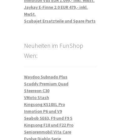
Inmotion V8S EUR 1.099,- inkl. MwSt.
Jaykay E-Finne 2.0 EUR 479,- inkl.
MwSt.
Scubajet Ersatzteile und Spare Parts
Neuheiten im FunShop
Wien:
Waydoo Subnado Plus
Scuddy Premium Quad
Steereon C30
VMoto Stash
Kingsong KS18XL Pro
Inmotion P6 und V9
Seabob SE63, F9 und F9 S
Kingsong F18 und F22 Pro
Seniorenmobil Vita Care
Evolve Diablo Serie