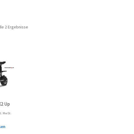
lle 2 Ergebnisse
X2 Up
kl. MwSt.
sen