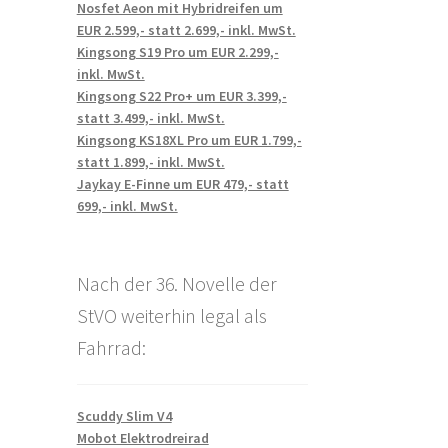
Nosfet Aeon mit Hybridreifen um
EUR 2.599,- statt 2.699,- inkl. MwSt.
Kingsong S19 Pro um EUR 2.299,-
inkl. MwSt.
Kingsong S22 Pro+ um EUR 3.399,-
statt 3.499,- inkl. MwSt.
Kingsong KS18XL Pro um EUR 1.799,-
statt 1.899,- inkl. MwSt.
Jaykay E-Finne um EUR 479,- statt
699,- inkl. MwSt.
Nach der 36. Novelle der
StVO weiterhin legal als
Fahrrad:
Scuddy Slim V4
Mobot Elektrodreirad