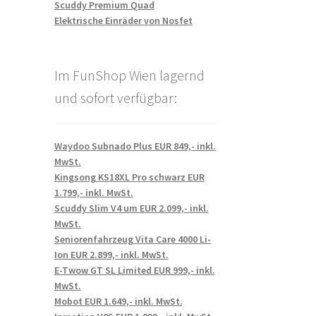
Scuddy Premium Quad
Elektrische Einräder von Nosfet
Im FunShop Wien lagernd
und sofort verfügbar:
Waydoo Subnado Plus EUR 849,- inkl.
MwSt.
Kingsong KS18XL Pro schwarz EUR
1.799,- inkl. MwSt.
Scuddy Slim V4 um EUR 2.099,- inkl.
MwSt.
Seniorenfahrzeug Vita Care 4000 Li-
Ion EUR 2.899,- inkl. MwSt.
E-Twow GT SL Limited EUR 999,- inkl.
MwSt.
Mobot EUR 1.649,- inkl. MwSt.