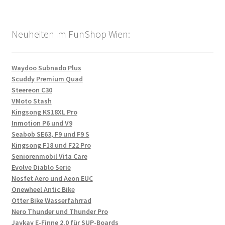
Neuheiten im FunShop Wien:
Waydoo Subnado Plus
Scuddy Premium Quad
Steereon C30
VMoto Stash
Kingsong KS18XL Pro
Inmotion P6 und V9
Seabob SE63, F9 und F9 S
Kingsong F18 und F22 Pro
Seniorenmobil Vita Care
Evolve Diablo Serie
Nosfet Aero und Aeon EUC
Onewheel Antic Bike
Otter Bike Wasserfahrrad
Nero Thunder und Thunder Pro
Jaykay E-Finne 2.0 für SUP-Boards