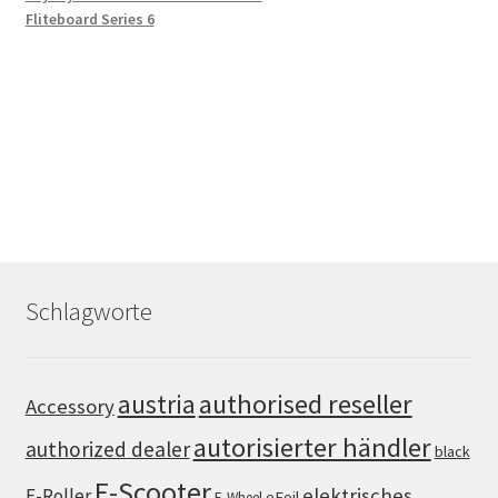
Fliteboard Series 6
Schlagworte
authorised reseller
austria
Accessory
autorisierter händler
authorized dealer
black
E-Scooter
elektrisches
E-Roller
eFoil
E-Wheel