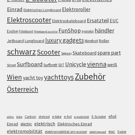
Einrad
Elektroroller
Elektrisches Longboard
Elektroscooter
Ersatzteil
EUC
Elektroskateboard
FunShop
händler
Evolve
Fliteboard
hydrofoil
fliteboard austria
luxury gadgets
Jetboard
Longboard
Roller
Ninebot
schwarz
Scooter
spare part
Skateboard
Segway
vienna
Surfboard
Unicycle
weiß
Surfbrett
SXT
Street
Zubehör
Wien
yachttoys
yacht toy
Österreich
efoil
e-bike
E-Scooter
Carbon
dreirad
e-foil
akku
bike
e-mobilität
elektrisch
Einrad
Elektrisches Einrad
electric
elektromobilität
euc
elektromobilität am wasser
Evolve
elektroquad