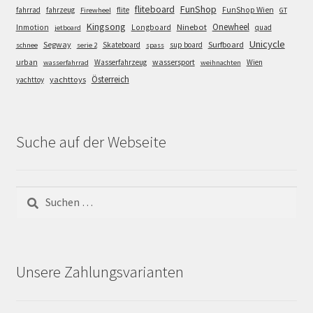
FunShop
fliteboard
fahrrad
fahrzeug
flite
FunShop Wien
Firewheel
GT
Kingsong
Onewheel
Ninebot
Inmotion
Longboard
quad
jetboard
Unicycle
Segway
Surfboard
Skateboard
sup board
schnee
serie 2
spass
wassersport
urban
Wasserfahrzeug
Wien
wasserfahrrad
weihnachten
Österreich
yachttoys
yachttoy
Suche auf der Webseite
Suchen
nach:
Unsere Zahlungsvarianten