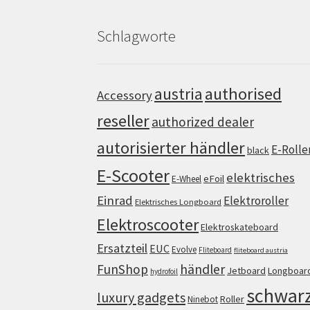
Schlagworte
authorised
austria
Accessory
reseller
authorized dealer
autorisierter händler
E-Rolle
black
E-Scooter
elektrisches
eFoil
E-Wheel
Einrad
Elektroroller
Elektrisches Longboard
Elektroscooter
Elektroskateboard
Ersatzteil
EUC
Evolve
Fliteboard
fliteboard austria
FunShop
händler
Jetboard
Longboar
hydrofoil
schwar
luxury gadgets
Roller
Ninebot