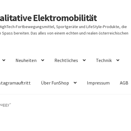
litative Elektromobilität
 HighTech-Fortbewegungsmittel, Sportgeräte und LifeStyle-Produkte, die
Spass bereiten. Das alles von einem echten und realen österreichischen
Neuheiten
Rechtliches
Technik
stagramauftritt
Über FunShop
Impressum
AGB
buggy“