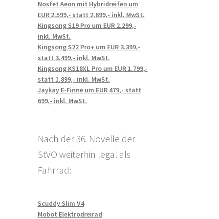
Nosfet Aeon mit Hybridreifen um
EUR 2.599,- statt 2.699,- inkl. MwSt.
Kingsong S19 Pro um EUR 2.299,-
inkl. MwSt.
Kingsong S22 Pro+ um EUR 3.399,-
statt 3.499,- inkl. MwSt.
Kingsong KS18XL Pro um EUR 1.799,-
statt 1.899,- inkl. MwSt.
Jaykay E-Finne um EUR 479,- statt
699,- inkl. MwSt.
Nach der 36. Novelle der
StVO weiterhin legal als
Fahrrad:
Scuddy Slim V4
Mobot Elektrodreirad