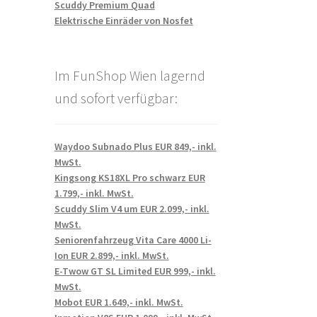
Scuddy Premium Quad
Elektrische Einräder von Nosfet
Im FunShop Wien lagernd
und sofort verfügbar:
Waydoo Subnado Plus EUR 849,- inkl.
MwSt.
Kingsong KS18XL Pro schwarz EUR
1.799,- inkl. MwSt.
Scuddy Slim V4 um EUR 2.099,- inkl.
MwSt.
Seniorenfahrzeug Vita Care 4000 Li-
Ion EUR 2.899,- inkl. MwSt.
E-Twow GT SL Limited EUR 999,- inkl.
MwSt.
Mobot EUR 1.649,- inkl. MwSt.