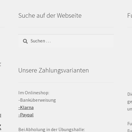
Suche auf der Webseite
F
Suchen
nach:
r
Unsere Zahlungsvarianten
Im Onlineshop:
Di
-Banküberweisung
ge
-Klarna
un
-Paypal
d
z
F
Bei Abholung in der Übungshalle:
F