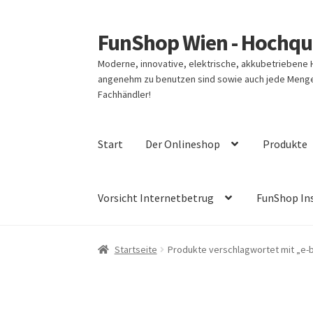
FunShop Wien - Hochqua
Zur
Zum
Navigation
Inhalt
Moderne, innovative, elektrische, akkubetriebene
springen
springen
angenehm zu benutzen sind sowie auch jede Menge 
Fachhändler!
Start
Der Onlineshop
Produkte
Vorsicht Internetbetrug
FunShop In
Startseite
Produkte verschlagwortet mit „e-