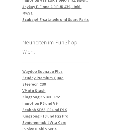
Inmotion V8S EUR 1.099,- inkl. MwSt.
Jaykay E-Finne 2.0 EUR 479,- inkl.
MwSt.
Scubajet Ersatzteile und Spare Parts
Neuheiten im FunShop
Wien:
Waydoo Subnado Plus
Scuddy Premium Quad
Steereon C30
VMoto Stash
Kingsong KS18XL Pro
Inmotion P6 und V9
Seabob SE63, F9 und F9 S
Kingsong F18 und F22 Pro
Seniorenmobil Vita Care
Evolve Diablo Serie