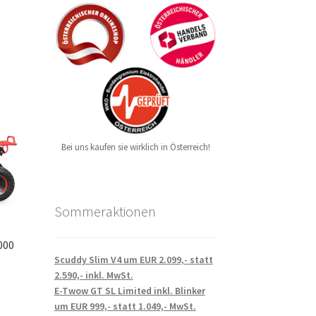
Bei uns kaufen sie wirklich in Österreich!
Sommeraktionen
000
Scuddy Slim V4 um EUR 2.099,- statt
2.590,- inkl. MwSt.
E-Twow GT SL Limited inkl. Blinker
um EUR 999,- statt 1.049,- MwSt.