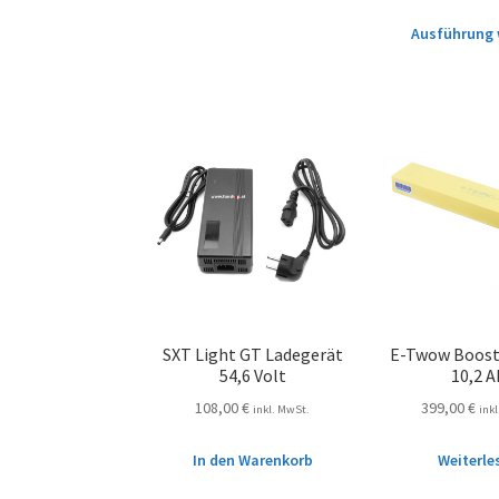
Ausführung 
SXT Light GT Ladegerät
E-Twow Boost
54,6 Volt
10,2 A
108,00
€
399,00
€
inkl. MwSt.
ink
In den Warenkorb
Weiterle