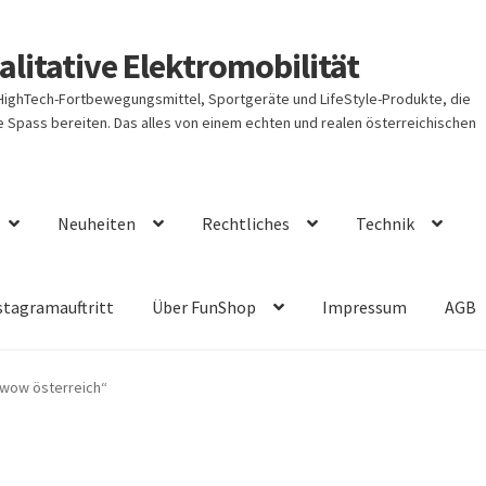
litative Elektromobilität
 HighTech-Fortbewegungsmittel, Sportgeräte und LifeStyle-Produkte, die
Spass bereiten. Das alles von einem echten und realen österreichischen
Neuheiten
Rechtliches
Technik
stagramauftritt
Über FunShop
Impressum
AGB
twow österreich“