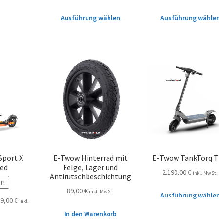
Ausführung wählen
Ausführung wähle
Sport X
E-Twow Hinterrad mit
E-Twow TankTorq 
ted
Felge, Lager und
2.190,00
€
inkl. MwSt.
Antirutschbeschichtung
T!
89,00
€
inkl. MwSt.
Ausführung wähle
99,00
€
inkl.
In den Warenkorb