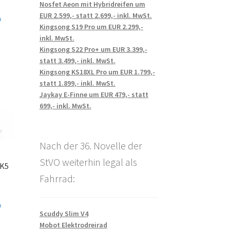
Nosfet Aeon mit Hybridreifen um
EUR 2.599,- statt 2.699,- inkl. MwSt.
n
Kingsong S19 Pro um EUR 2.299,-
inkl. MwSt.
Kingsong S22 Pro+ um EUR 3.399,-
statt 3.499,- inkl. MwSt.
Kingsong KS18XL Pro um EUR 1.799,-
statt 1.899,- inkl. MwSt.
Jaykay E-Finne um EUR 479,- statt
699,- inkl. MwSt.
Nach der 36. Novelle der
StVO weiterhin legal als
TK5
Fahrrad:
n
Scuddy Slim V4
Mobot Elektrodreirad