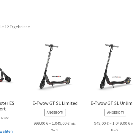
lle 12 Ergebnisse
ster ES
E-Twow GT SL Limited
E-Twow GT SL Unlim
ert
ANGEBOT!
ANGEBOT!
l. MwSt.
999,00
€
–
1.049,00
€
949,00
€
–
1.049,00
€
inkl.
i
MwSt.
MwSt.
wählen