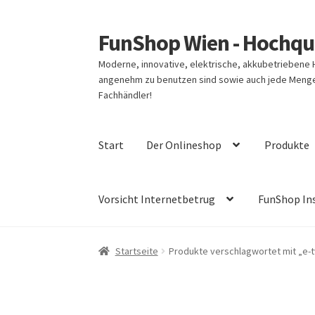
FunShop Wien - Hochqua
Zur
Zum
Navigation
Inhalt
Moderne, innovative, elektrische, akkubetriebene
springen
springen
angenehm zu benutzen sind sowie auch jede Menge 
Fachhändler!
Start
Der Onlineshop
Produkte
Vorsicht Internetbetrug
FunShop In
Startseite
Produkte verschlagwortet mit „e-