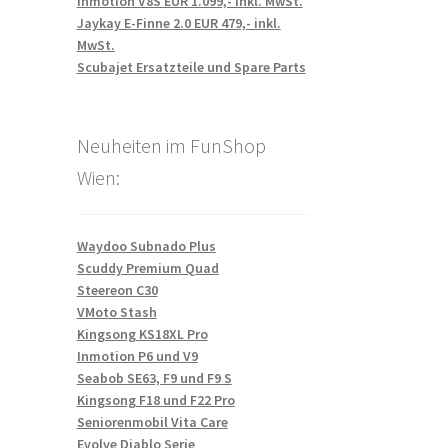
Inmotion V8S EUR 1.099,- inkl. MwSt.
Jaykay E-Finne 2.0 EUR 479,- inkl.
MwSt.
Scubajet Ersatzteile und Spare Parts
Neuheiten im FunShop
Wien:
Waydoo Subnado Plus
Scuddy Premium Quad
Steereon C30
VMoto Stash
Kingsong KS18XL Pro
Inmotion P6 und V9
Seabob SE63, F9 und F9 S
Kingsong F18 und F22 Pro
Seniorenmobil Vita Care
Evolve Diablo Serie