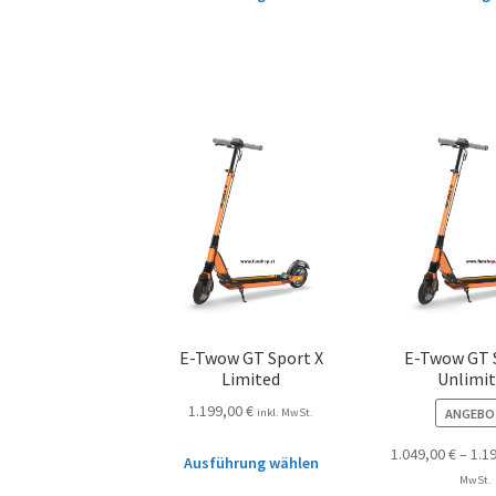
E-Twow GT Sport X
E-Twow GT 
Limited
Unlimi
1.199,00
€
ANGEBO
inkl. MwSt.
1.049,00
€
–
1.1
Ausführung wählen
MwSt.