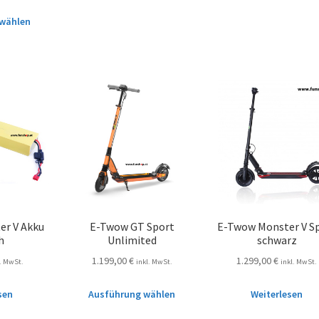
wählen
er V Akku
E-Twow GT Sport
E-Twow Monster V S
h
Unlimited
schwarz
1.199,00
€
1.299,00
€
l. MwSt.
inkl. MwSt.
inkl. MwSt.
sen
Ausführung wählen
Weiterlesen