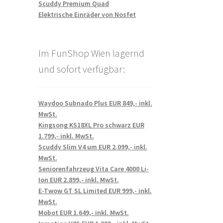
Scuddy Premium Quad
Elektrische Einräder von Nosfet
Im FunShop Wien lagernd
und sofort verfügbar:
Waydoo Subnado Plus EUR 849,- inkl.
MwSt.
Kingsong KS18XL Pro schwarz EUR
1.799,- inkl. MwSt.
Scuddy Slim V4 um EUR 2.099,- inkl.
MwSt.
Seniorenfahrzeug Vita Care 4000 Li-
Ion EUR 2.899,- inkl. MwSt.
E-Twow GT SL Limited EUR 999,- inkl.
MwSt.
Mobot EUR 1.649,- inkl. MwSt.