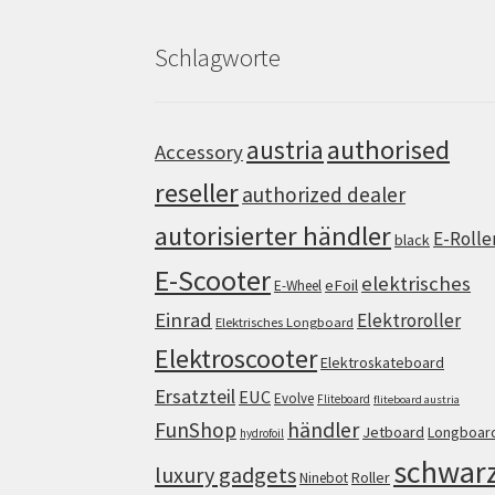
Schlagworte
authorised
austria
Accessory
reseller
authorized dealer
autorisierter händler
E-Rolle
black
E-Scooter
elektrisches
eFoil
E-Wheel
Einrad
Elektroroller
Elektrisches Longboard
Elektroscooter
Elektroskateboard
Ersatzteil
EUC
Evolve
Fliteboard
fliteboard austria
FunShop
händler
Jetboard
Longboar
hydrofoil
schwar
luxury gadgets
Roller
Ninebot