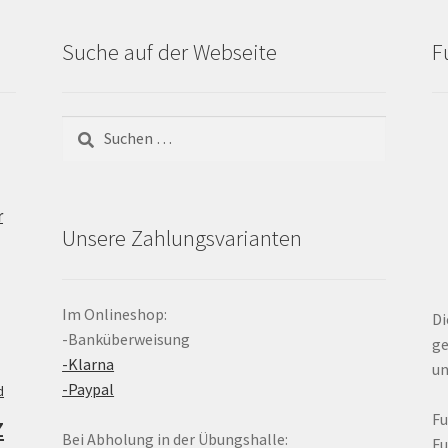
Suche auf der Webseite
F
Suchen
nach:
r
Unsere Zahlungsvarianten
Im Onlineshop:
Di
-Banküberweisung
ge
-Klarna
un
-Paypal
d
z
F
Bei Abholung in der Übungshalle:
F