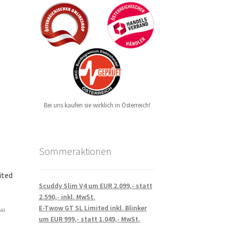
Bei uns kaufen sie wirklich in Österreich!
Sommeraktionen
ited
Scuddy Slim V4 um EUR 2.099,- statt
2.590,- inkl. MwSt.
E-Twow GT SL Limited inkl. Blinker
nkl.
um EUR 999,- statt 1.049,- MwSt.