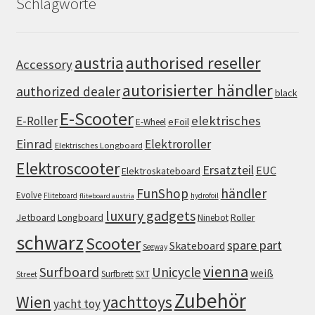
Schlagworte
authorised reseller
austria
Accessory
autorisierter händler
authorized dealer
black
E-Scooter
elektrisches
E-Roller
eFoil
E-Wheel
Einrad
Elektroroller
Elektrisches Longboard
Elektroscooter
Ersatzteil
EUC
Elektroskateboard
FunShop
händler
Evolve
Fliteboard
hydrofoil
fliteboard austria
luxury gadgets
Jetboard
Longboard
Roller
Ninebot
schwarz
Scooter
spare part
Skateboard
Segway
vienna
Surfboard
Unicycle
weiß
Surfbrett
SXT
Street
Zubehör
Wien
yachttoys
yacht toy