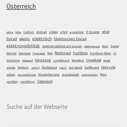
Österreich
efoil
e-bike
E-Scooter
Carbon
dreirad
e-foil
akku
bike
e-mobilität
elektrisch
Einrad
Elektrisches Einrad
electric
elektromobilität
euc
elektromobilität am wasser
Evolve
elektroquad
FunShop
fliteboard
fahrrad
fahrzeug
flite
FunShop Wien
Firewheel
GT
Kingsong
Onewheel
Ninebot
Inmotion
Longboard
quad
jetboard
Unicycle
Segway
Surfboard
Skateboard
sup board
schnee
serie 2
spass
wassersport
urban
Wasserfahrzeug
Wien
wasserfahrrad
weihnachten
Österreich
yachttoys
yachttoy
Suche auf der Webseite