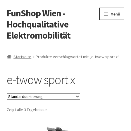
FunShop Wien -
Zur
Zum
Menü
Navigation
Inhalt
Hochqualitative
springen
springen
Elektromobilität
Unterm
Zum Onlineshop
öffnen
Startseite
Produkte verschlagwortet mit „e-twow sport x“
Unterm
Informationen zur Rechtslage in Österreich
öffnen
e-twow sport x
Unterm
Vorsicht Internetbetrug
öffnen
Unterm
Über FunShop
öffnen
Zeigt alle 3 Ergebnisse
Impressum
Zum Onlineshop in der Web Version