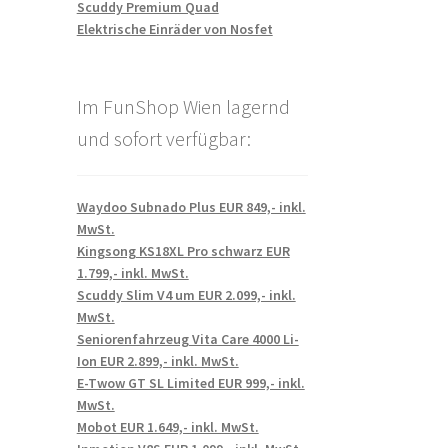
Scuddy Premium Quad
Elektrische Einräder von Nosfet
Im FunShop Wien lagernd
und sofort verfügbar:
Waydoo Subnado Plus EUR 849,- inkl.
MwSt.
Kingsong KS18XL Pro schwarz EUR
1.799,- inkl. MwSt.
Scuddy Slim V4 um EUR 2.099,- inkl.
MwSt.
Seniorenfahrzeug Vita Care 4000 Li-
Ion EUR 2.899,- inkl. MwSt.
E-Twow GT SL Limited EUR 999,- inkl.
MwSt.
Mobot EUR 1.649,- inkl. MwSt.