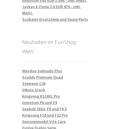
Inmotion V8S EUR 1.099,- inkl. MwSt.
Jaykay E-Finne 2.0 EUR 479,- inkl.
MwSt.
Scubajet Ersatzteile und Spare Parts
Neuheiten im FunShop
Wien:
Waydoo Subnado Plus
Scuddy Premium Quad
Steereon C30
VMoto Stash
Kingsong KS18XL Pro
Inmotion P6 und V9
Seabob SE63, F9 und F9 S
Kingsong F18 und F22 Pro
Seniorenmobil Vita Care
Evolve Diablo Serie