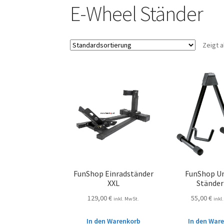
E-Wheel Ständer
Zeigt a
FunShop Einradständer
FunShop Un
XXL
Ständer
129,00
€
55,00
€
inkl. MwSt.
inkl
In den Warenkorb
In den War