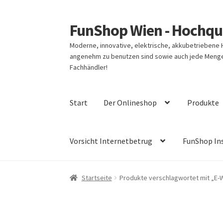
FunShop Wien - Hochqua
Zur
Zum
Navigation
Inhalt
Moderne, innovative, elektrische, akkubetriebene
springen
springen
angenehm zu benutzen sind sowie auch jede Menge 
Fachhändler!
Start
Der Onlineshop
Produkte
Vorsicht Internetbetrug
FunShop In
Startseite
Produkte verschlagwortet mit „E-