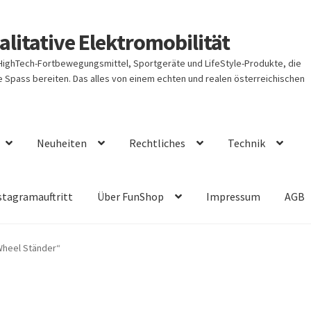
litative Elektromobilität
 HighTech-Fortbewegungsmittel, Sportgeräte und LifeStyle-Produkte, die
Spass bereiten. Das alles von einem echten und realen österreichischen
Neuheiten
Rechtliches
Technik
stagramauftritt
Über FunShop
Impressum
AGB
Wheel Ständer“