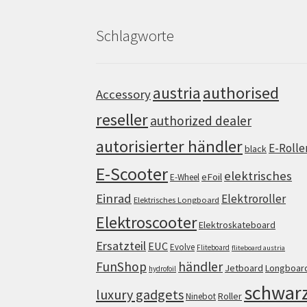
Schlagworte
authorised
austria
Accessory
reseller
authorized dealer
autorisierter händler
E-Rolle
black
E-Scooter
elektrisches
eFoil
E-Wheel
Einrad
Elektroroller
Elektrisches Longboard
Elektroscooter
Elektroskateboard
Ersatzteil
EUC
Evolve
Fliteboard
fliteboard austria
FunShop
händler
Jetboard
Longboar
hydrofoil
schwar
luxury gadgets
Roller
Ninebot