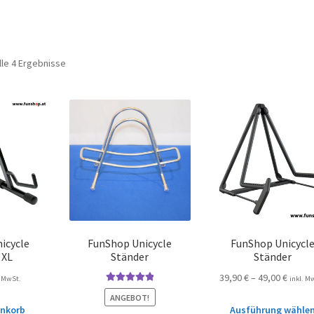
lle 4 Ergebnisse
icycle
FunShop Unicycle
FunShop Unicycl
 XL
Ständer
Ständer
39,90
€
–
49,00
€
. MwSt.
inkl. M
Bewertet mit
ANGEBOT!
5.00
von 5
enkorb
Ausführung wähle