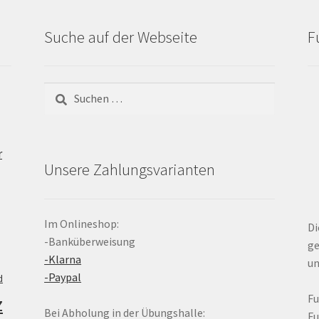
Suche auf der Webseite
F
Suchen
nach:
r
Unsere Zahlungsvarianten
Im Onlineshop:
Di
-Banküberweisung
ge
-Klarna
un
-Paypal
d
z
F
Bei Abholung in der Übungshalle:
F