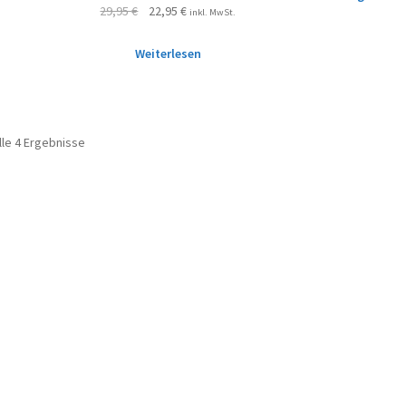
29,95
€
22,95
€
inkl. MwSt.
Weiterlesen
lle 4 Ergebnisse