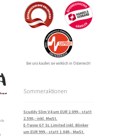
Bei uns kaufen sie wirklich in Österreich!
Sommeraktionen
e
Scuddy Slim V4 um EUR 2.099,- statt
2.590,- inkl. MwSt.
wSt.
E-Twow GT SL Limited inkl. Blinker
um EUR 999,- statt 1.049,- MwSt.
n