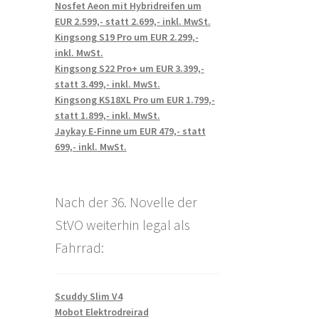
Nosfet Aeon mit Hybridreifen um
EUR 2.599,- statt 2.699,- inkl. MwSt.
Kingsong S19 Pro um EUR 2.299,-
inkl. MwSt.
Kingsong S22 Pro+ um EUR 3.399,-
statt 3.499,- inkl. MwSt.
Kingsong KS18XL Pro um EUR 1.799,-
statt 1.899,- inkl. MwSt.
Jaykay E-Finne um EUR 479,- statt
699,- inkl. MwSt.
Nach der 36. Novelle der
StVO weiterhin legal als
Fahrrad:
Scuddy Slim V4
Mobot Elektrodreirad