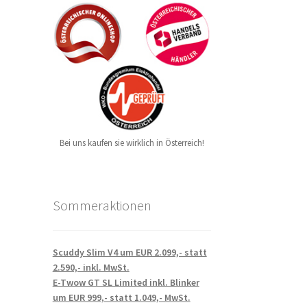
Bei uns kaufen sie wirklich in Österreich!
Sommeraktionen
Scuddy Slim V4 um EUR 2.099,- statt
2.590,- inkl. MwSt.
E-Twow GT SL Limited inkl. Blinker
um EUR 999,- statt 1.049,- MwSt.