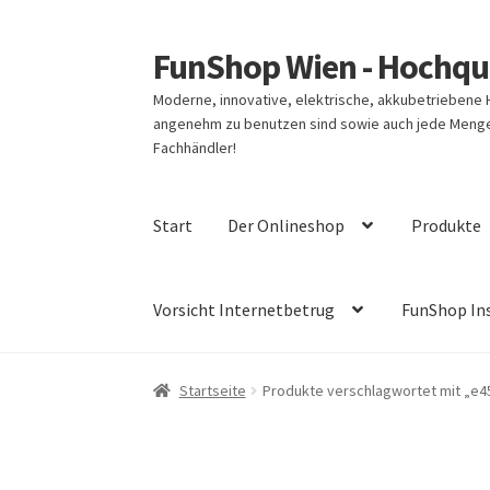
FunShop Wien - Hochqua
Zur
Zum
Navigation
Inhalt
Moderne, innovative, elektrische, akkubetriebene
springen
springen
angenehm zu benutzen sind sowie auch jede Menge 
Fachhändler!
Start
Der Onlineshop
Produkte
Vorsicht Internetbetrug
FunShop In
Startseite
Produkte verschlagwortet mit „e4