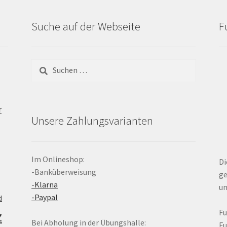
Suche auf der Webseite
F
Suchen
nach:
r
Unsere Zahlungsvarianten
Im Onlineshop:
Di
-Banküberweisung
ge
-Klarna
un
-Paypal
d
z
F
Bei Abholung in der Übungshalle:
F