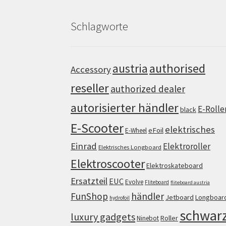
Schlagworte
authorised
austria
Accessory
reseller
authorized dealer
autorisierter händler
E-Rolle
black
E-Scooter
elektrisches
eFoil
E-Wheel
Einrad
Elektroroller
Elektrisches Longboard
Elektroscooter
Elektroskateboard
Ersatzteil
EUC
Evolve
Fliteboard
fliteboard austria
FunShop
händler
Jetboard
Longboar
hydrofoil
schwar
luxury gadgets
Roller
Ninebot