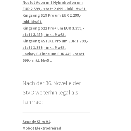
Nosfet Aeon mit Hybridreifen um
EUR 2.599,- statt 2.699,- inkl. MwSt.
Kingsong S19 Pro um EUR 2.299,-
inkl. MwSt.
Kingsong S22 Pro+ um EUR 3.399,-
statt 3.499,- inkl. MwSt.
Kingsong KS18XL Pro um EUR 1.799,-
statt 1.899,- inkl. MwSt.
Jaykay E-Finne um EUR 479,- statt
699,- inkl. MwSt.
Nach der 36. Novelle der
StVO weiterhin legal als
Fahrrad:
Scuddy Slim V4
Mobot Elektrodreirad