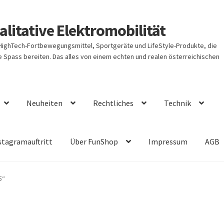
litative Elektromobilität
 HighTech-Fortbewegungsmittel, Sportgeräte und LifeStyle-Produkte, die
Spass bereiten. Das alles von einem echten und realen österreichischen
Neuheiten
Rechtliches
Technik
stagramauftritt
Über FunShop
Impressum
AGB
5“