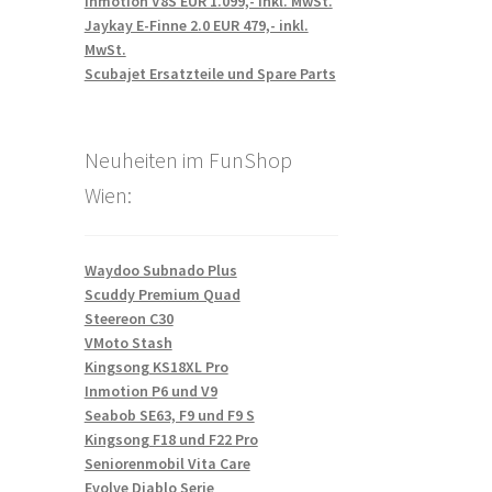
Inmotion V8S EUR 1.099,- inkl. MwSt.
Jaykay E-Finne 2.0 EUR 479,- inkl.
MwSt.
Scubajet Ersatzteile und Spare Parts
Neuheiten im FunShop
Wien:
Waydoo Subnado Plus
Scuddy Premium Quad
Steereon C30
VMoto Stash
Kingsong KS18XL Pro
Inmotion P6 und V9
Seabob SE63, F9 und F9 S
Kingsong F18 und F22 Pro
Seniorenmobil Vita Care
Evolve Diablo Serie