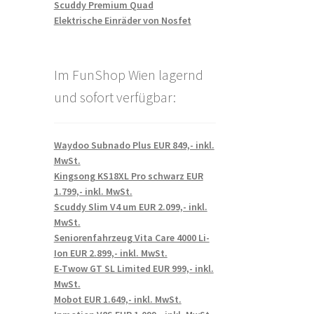
Scuddy Premium Quad
Elektrische Einräder von Nosfet
Im FunShop Wien lagernd
und sofort verfügbar:
Waydoo Subnado Plus EUR 849,- inkl.
MwSt.
Kingsong KS18XL Pro schwarz EUR
1.799,- inkl. MwSt.
Scuddy Slim V4 um EUR 2.099,- inkl.
MwSt.
Seniorenfahrzeug Vita Care 4000 Li-
Ion EUR 2.899,- inkl. MwSt.
E-Twow GT SL Limited EUR 999,- inkl.
MwSt.
Mobot EUR 1.649,- inkl. MwSt.