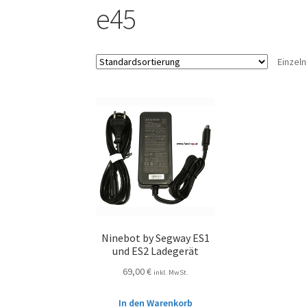
e45
Einzel
Ninebot by Segway ES1
und ES2 Ladegerät
69,00
€
inkl. MwSt.
In den Warenkorb