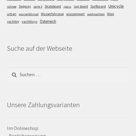
Unicycle
Segway
Surfboard
Skateboard
sup board
schnee
serie 2
spass
wassersport
urban
Wasserfahrzeug
Wien
wasserfahrrad
weihnachten
Österreich
yachttoys
yachttoy
Suche auf der Webseite
Suchen
nach:
Unsere Zahlungsvarianten
Im Onlineshop:
-Banküberweisung