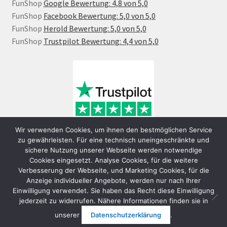
FunShop
Google Bewertung: 4,8 von 5,0
FunShop
Facebook Bewertung: 5,0 von 5,0
FunShop
Herold Bewertung: 5,0 von 5,0
FunShop
Trustpilot Bewertung: 4,4 von 5,0
Wir verwenden Cookies, um ihnen den bestmöglichen Service
zu gewährleisten. Für eine technisch uneingeschränkte und
sichere Nutzung unserer Webseite werden notwendige
Cookies eingesetzt. Analyse Cookies, für die weitere
Verbesserung der Webseite, und Marketing Cookies, für die
Anzeige individueller Angebote, werden nur nach Ihrer
Einwilligung verwendet. Sie haben das Recht diese Einwilligung
jederzeit zu widerrufen. Nähere Informationen finden sie in
© FunShop Wien - Hochqualitative Elektromobilität 2026
unserer
Datenschutzerklärung
.
Datenschutzerklärung
Erstellt mit WooCommerce
.