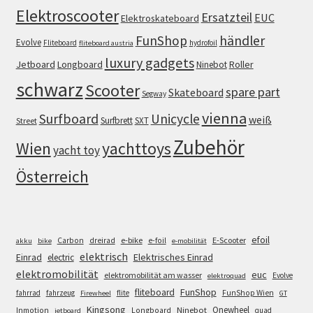
Elektroscooter
Ersatzteil
EUC
Elektroskateboard
FunShop
händler
Evolve
Fliteboard
hydrofoil
fliteboard austria
luxury gadgets
Jetboard
Longboard
Roller
Ninebot
schwarz
Scooter
spare part
Skateboard
Segway
vienna
Surfboard
Unicycle
weiß
Surfbrett
SXT
Street
Zubehör
Wien
yachttoys
yacht toy
Österreich
efoil
e-bike
E-Scooter
Carbon
dreirad
e-foil
akku
bike
e-mobilität
elektrisch
Einrad
Elektrisches Einrad
electric
elektromobilität
euc
elektromobilität am wasser
Evolve
elektroquad
FunShop
fliteboard
fahrrad
fahrzeug
flite
FunShop Wien
Firewheel
GT
Kingsong
Onewheel
Ninebot
Inmotion
Longboard
quad
jetboard