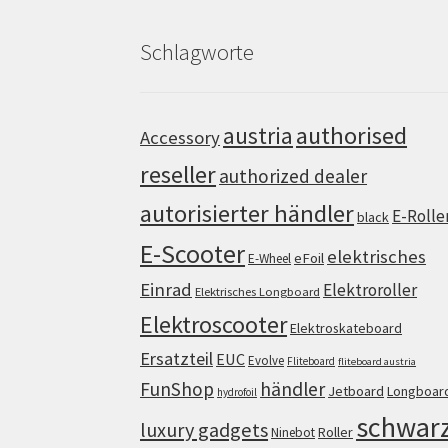
Schlagworte
authorised
austria
Accessory
reseller
authorized dealer
autorisierter händler
E-Rolle
black
E-Scooter
elektrisches
eFoil
E-Wheel
Einrad
Elektroroller
Elektrisches Longboard
Elektroscooter
Elektroskateboard
Ersatzteil
EUC
Evolve
Fliteboard
fliteboard austria
FunShop
händler
Jetboard
Longboar
hydrofoil
schwar
luxury gadgets
Roller
Ninebot