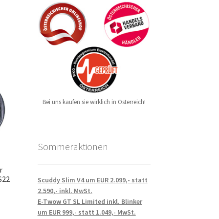
Bei uns kaufen sie wirklich in Österreich!
Sommeraktionen
r
S22
Scuddy Slim V4 um EUR 2.099,- statt
2.590,- inkl. MwSt.
E-Twow GT SL Limited inkl. Blinker
um EUR 999,- statt 1.049,- MwSt.