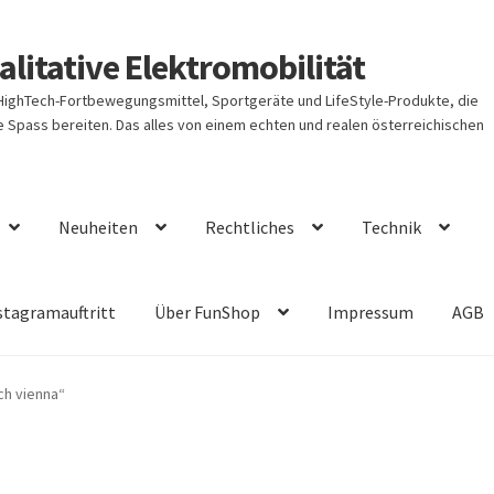
litative Elektromobilität
 HighTech-Fortbewegungsmittel, Sportgeräte und LifeStyle-Produkte, die
Spass bereiten. Das alles von einem echten und realen österreichischen
Neuheiten
Rechtliches
Technik
stagramauftritt
Über FunShop
Impressum
AGB
ch vienna“