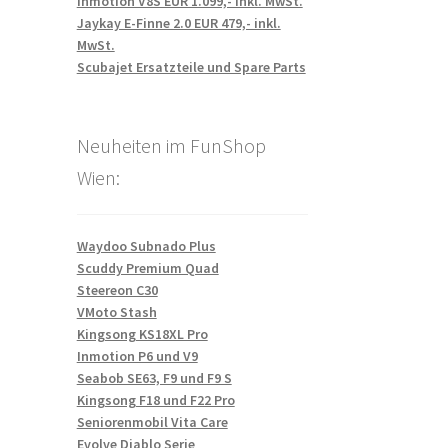
Inmotion V8S EUR 1.099,- inkl. MwSt.
Jaykay E-Finne 2.0 EUR 479,- inkl.
MwSt.
Scubajet Ersatzteile und Spare Parts
Neuheiten im FunShop
Wien:
Waydoo Subnado Plus
Scuddy Premium Quad
Steereon C30
VMoto Stash
Kingsong KS18XL Pro
Inmotion P6 und V9
Seabob SE63, F9 und F9 S
Kingsong F18 und F22 Pro
Seniorenmobil Vita Care
Evolve Diablo Serie