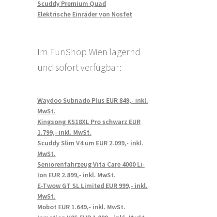
Scuddy Premium Quad
Elektrische Einräder von Nosfet
Im FunShop Wien lagernd
und sofort verfügbar:
Waydoo Subnado Plus EUR 849,- inkl.
MwSt.
Kingsong KS18XL Pro schwarz EUR
1.799,- inkl. MwSt.
Scuddy Slim V4 um EUR 2.099,- inkl.
MwSt.
Seniorenfahrzeug Vita Care 4000 Li-
Ion EUR 2.899,- inkl. MwSt.
E-Twow GT SL Limited EUR 999,- inkl.
MwSt.
Mobot EUR 1.649,- inkl. MwSt.