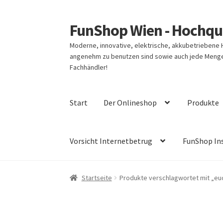
FunShop Wien - Hochqua
Zur
Zum
Navigation
Inhalt
Moderne, innovative, elektrische, akkubetriebene
springen
springen
angenehm zu benutzen sind sowie auch jede Menge 
Fachhändler!
Start
Der Onlineshop
Produkte
Vorsicht Internetbetrug
FunShop In
Startseite
Produkte verschlagwortet mit „eu