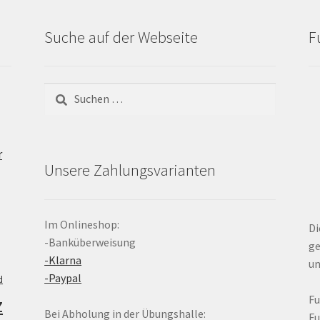
Suche auf der Webseite
F
Suchen
nach:
r
Unsere Zahlungsvarianten
Im Onlineshop:
Di
-Banküberweisung
ge
-Klarna
un
-Paypal
d
z
F
Bei Abholung in der Übungshalle:
F