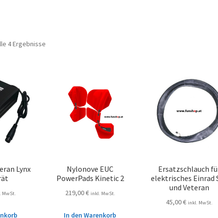
lle 4 Ergebnisse
eran Lynx
Nylonove EUC
Ersatzschlauch fü
rät
PowerPads Kinetic 2
elektrisches Einrad 
und Veteran
219,00
€
l. MwSt.
inkl. MwSt.
45,00
€
inkl. MwSt.
enkorb
In den Warenkorb