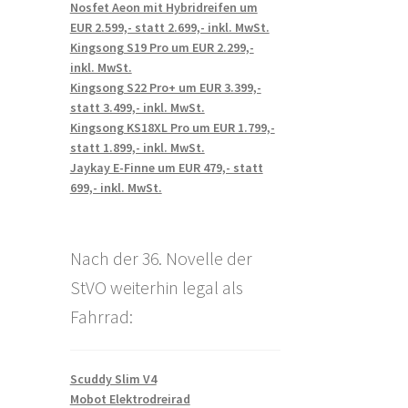
Nosfet Aeon mit Hybridreifen um
EUR 2.599,- statt 2.699,- inkl. MwSt.
Kingsong S19 Pro um EUR 2.299,-
inkl. MwSt.
Kingsong S22 Pro+ um EUR 3.399,-
statt 3.499,- inkl. MwSt.
Kingsong KS18XL Pro um EUR 1.799,-
statt 1.899,- inkl. MwSt.
Jaykay E-Finne um EUR 479,- statt
699,- inkl. MwSt.
Nach der 36. Novelle der
StVO weiterhin legal als
Fahrrad:
Scuddy Slim V4
Mobot Elektrodreirad