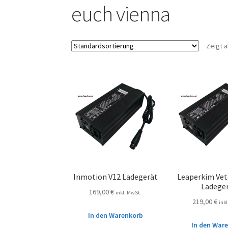
euch vienna
Zeigt a
Inmotion V12 Ladegerät
Leaperkim Vet
Ladege
169,00
€
inkl. MwSt.
219,00
€
ink
In den Warenkorb
In den War