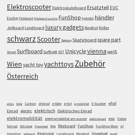
Elektroscooter
Ersatzteil
EUC
Elektroskateboard
FunShop
händler
Evolve
Fliteboard
hydrofoil
fliteboard austria
luxury gadgets
Jetboard
Longboard
Roller
Ninebot
schwarz
Scooter
spare part
Skateboard
Segway
vienna
Surfboard
Unicycle
weiß
Surfbrett
SXT
Street
Zubehör
Wien
yachttoys
yacht toy
Österreich
efoil
e-bike
E-Scooter
Carbon
dreirad
e-foil
akku
bike
e-mobilität
elektrisch
Einrad
Elektrisches Einrad
electric
elektromobilität
euc
elektromobilität am wasser
Evolve
elektroquad
FunShop
fliteboard
fahrrad
fahrzeug
flite
FunShop Wien
Firewheel
GT
Kingsong
Onewheel
Ninebot
Inmotion
Longboard
quad
jetboard