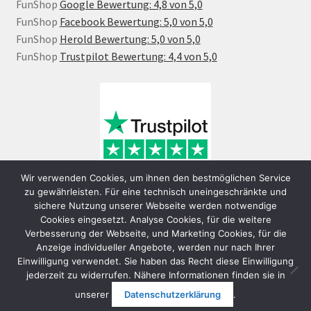
FunShop
Google Bewertung: 4,8 von 5,0
FunShop
Facebook Bewertung: 5,0 von 5,0
FunShop
Herold Bewertung: 5,0 von 5,0
FunShop
Trustpilot Bewertung: 4,4 von 5,0
Wir verwenden Cookies, um ihnen den bestmöglichen Service
zu gewährleisten. Für eine technisch uneingeschränkte und
sichere Nutzung unserer Webseite werden notwendige
Cookies eingesetzt. Analyse Cookies, für die weitere
Verbesserung der Webseite, und Marketing Cookies, für die
Anzeige individueller Angebote, werden nur nach Ihrer
Einwilligung verwendet. Sie haben das Recht diese Einwilligung
jederzeit zu widerrufen. Nähere Informationen finden sie in
© FunShop Wien - Hochqualitative Elektromobilität 2026
unserer
Datenschutzerklärung
.
Datenschutzerklärung
Erstellt mit WooCommerce
.