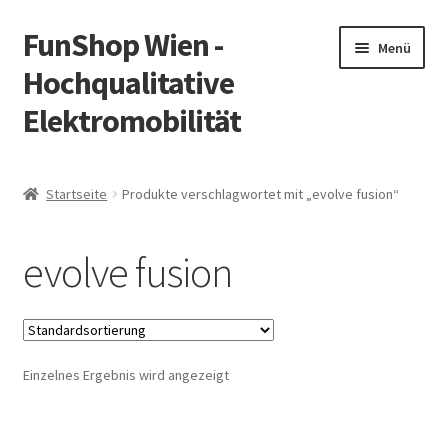
FunShop Wien -
Zur
Zum
Menü
Navigation
Inhalt
Hochqualitative
springen
springen
Elektromobilität
Unterm
Zum Onlineshop
öffnen
Startseite
Produkte verschlagwortet mit „evolve fusion“
Unterm
Informationen zur Rechtslage in Österreich
öffnen
evolve fusion
Unterm
Vorsicht Internetbetrug
öffnen
Unterm
Über FunShop
öffnen
Einzelnes Ergebnis wird angezeigt
Impressum
Zum Onlineshop in der Web Version