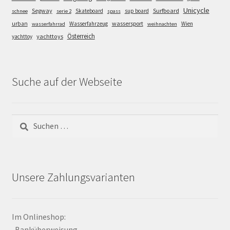
Unicycle
Segway
Surfboard
Skateboard
sup board
schnee
serie 2
spass
wassersport
urban
Wasserfahrzeug
Wien
wasserfahrrad
weihnachten
Österreich
yachttoys
yachttoy
Suche auf der Webseite
Suchen
nach:
Unsere Zahlungsvarianten
Im Onlineshop:
-Banküberweisung