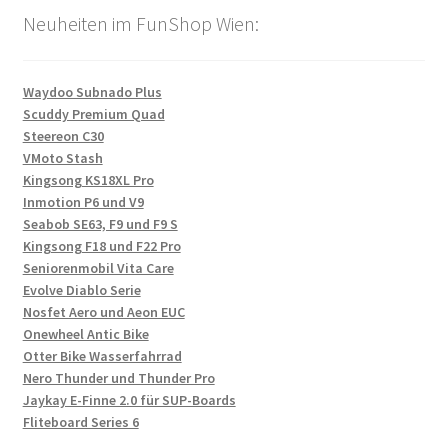
Neuheiten im FunShop Wien:
Waydoo Subnado Plus
Scuddy Premium Quad
Steereon C30
VMoto Stash
Kingsong KS18XL Pro
Inmotion P6 und V9
Seabob SE63, F9 und F9 S
Kingsong F18 und F22 Pro
Seniorenmobil Vita Care
Evolve Diablo Serie
Nosfet Aero und Aeon EUC
Onewheel Antic Bike
Otter Bike Wasserfahrrad
Nero Thunder und Thunder Pro
Jaykay E-Finne 2.0 für SUP-Boards
Fliteboard Series 6