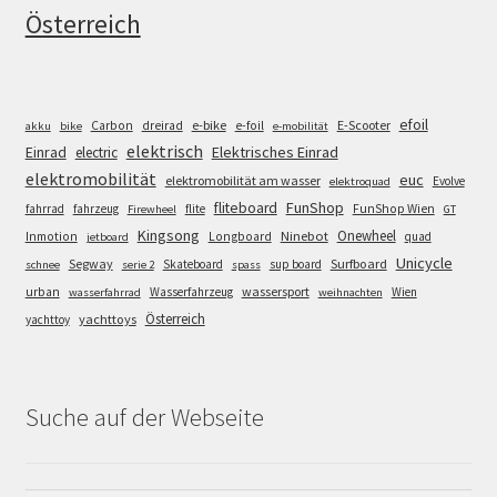
Österreich
efoil
e-bike
E-Scooter
Carbon
dreirad
e-foil
akku
bike
e-mobilität
elektrisch
Einrad
Elektrisches Einrad
electric
elektromobilität
euc
elektromobilität am wasser
Evolve
elektroquad
FunShop
fliteboard
fahrrad
fahrzeug
flite
FunShop Wien
Firewheel
GT
Kingsong
Onewheel
Ninebot
Inmotion
Longboard
quad
jetboard
Unicycle
Segway
Surfboard
Skateboard
sup board
schnee
serie 2
spass
wassersport
urban
Wasserfahrzeug
Wien
wasserfahrrad
weihnachten
Österreich
yachttoys
yachttoy
Suche auf der Webseite