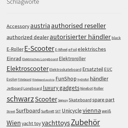
Schlagworte
authorised reseller
austria
Accessory
autorisierter händler
authorized dealer
black
E-Scooter
elektrisches
E-Roller
eFoil
E-Wheel
Einrad
Elektroroller
Elektrisches Longboard
Elektroscooter
Ersatzteil
EUC
Elektroskateboard
FunShop
händler
Evolve
Fliteboard
hydrofoil
fliteboard austria
luxury gadgets
Jetboard
Longboard
Roller
Ninebot
schwarz
Scooter
spare part
Skateboard
Segway
vienna
Surfboard
Unicycle
weiß
Surfbrett
SXT
Street
Zubehör
Wien
yachttoys
yacht toy