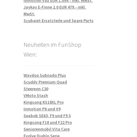
Inmotion V8S EUR 1.099,- inkl. MwSt.
Jaykay E-Finne 2.0 EUR 479,- inkl.
MwSt.
Scubajet Ersatzteile und Spare Parts
Neuheiten im FunShop
Wien:
Waydoo Subnado Plus
Scuddy Premium Quad
Steereon C30
VMoto Stash
Kingsong KS18XL Pro
Inmotion P6 und V9
Seabob SE63, F9 und F9 S
Kingsong F18 und F22 Pro
Seniorenmobil Vita Care
Evolve Diablo Serie