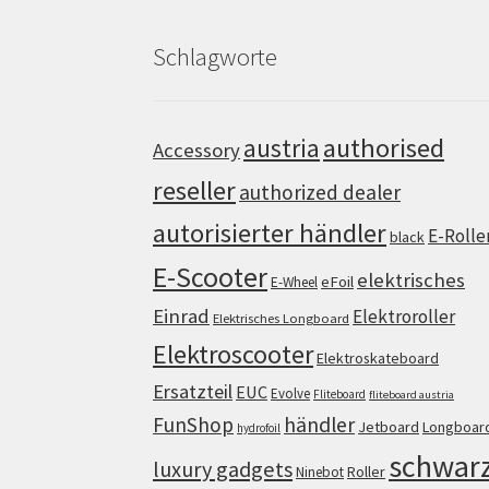
Schlagworte
authorised
austria
Accessory
reseller
authorized dealer
autorisierter händler
E-Rolle
black
E-Scooter
elektrisches
eFoil
E-Wheel
Einrad
Elektroroller
Elektrisches Longboard
Elektroscooter
Elektroskateboard
Ersatzteil
EUC
Evolve
Fliteboard
fliteboard austria
FunShop
händler
Jetboard
Longboar
hydrofoil
schwar
luxury gadgets
Roller
Ninebot