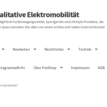
litative Elektromobilität
 HighTech-Fortbewegungsmittel, Sportgeräte und LifeStyle-Produkte, die
Spass bereiten. Das alles von einem echten und realen österreichischen
Neuheiten
Rechtliches
Technik
stagramauftritt
Über FunShop
Impressum
AGB
hrradständer“