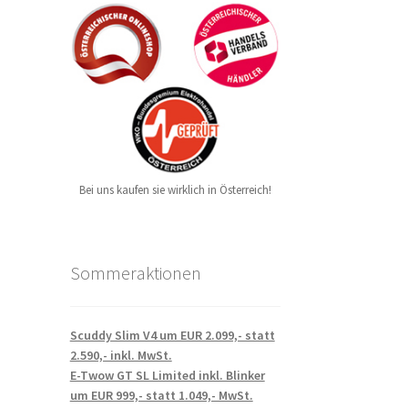
Bei uns kaufen sie wirklich in Österreich!
Sommeraktionen
Scuddy Slim V4 um EUR 2.099,- statt
2.590,- inkl. MwSt.
E-Twow GT SL Limited inkl. Blinker
um EUR 999,- statt 1.049,- MwSt.