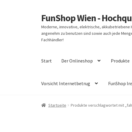
FunShop Wien - Hochqua
Zur
Zum
Navigation
Inhalt
Moderne, innovative, elektrische, akkubetriebene
springen
springen
angenehm zu benutzen sind sowie auch jede Menge 
Fachhändler!
Start
Der Onlineshop
Produkte
Vorsicht Internetbetrug
FunShop In
Startseite
Produkte verschlagwortet mit „fa