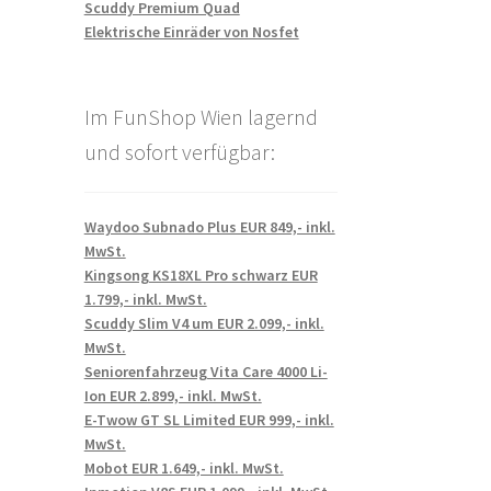
Scuddy Premium Quad
Elektrische Einräder von Nosfet
Im FunShop Wien lagernd
und sofort verfügbar:
Waydoo Subnado Plus EUR 849,- inkl.
MwSt.
Kingsong KS18XL Pro schwarz EUR
1.799,- inkl. MwSt.
Scuddy Slim V4 um EUR 2.099,- inkl.
MwSt.
Seniorenfahrzeug Vita Care 4000 Li-
Ion EUR 2.899,- inkl. MwSt.
E-Twow GT SL Limited EUR 999,- inkl.
MwSt.
Mobot EUR 1.649,- inkl. MwSt.