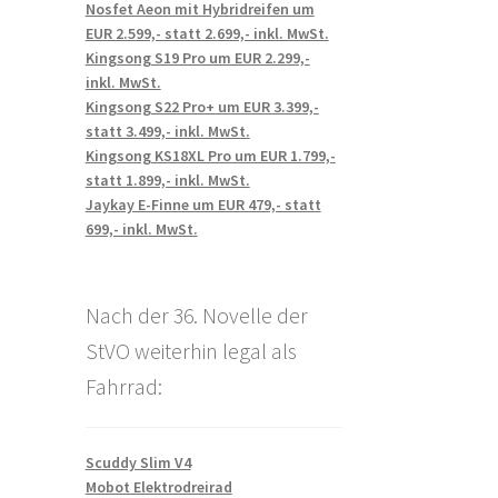
Nosfet Aeon mit Hybridreifen um
EUR 2.599,- statt 2.699,- inkl. MwSt.
Kingsong S19 Pro um EUR 2.299,-
inkl. MwSt.
Kingsong S22 Pro+ um EUR 3.399,-
statt 3.499,- inkl. MwSt.
Kingsong KS18XL Pro um EUR 1.799,-
statt 1.899,- inkl. MwSt.
Jaykay E-Finne um EUR 479,- statt
699,- inkl. MwSt.
Nach der 36. Novelle der
StVO weiterhin legal als
Fahrrad:
Scuddy Slim V4
Mobot Elektrodreirad