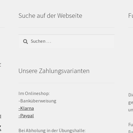
Suche auf der Webseite
F
Suchen
nach:
r
Unsere Zahlungsvarianten
Im Onlineshop:
Di
-Banküberweisung
ge
-Klarna
un
-Paypal
d
z
F
Bei Abholung in der Übungshalle:
F