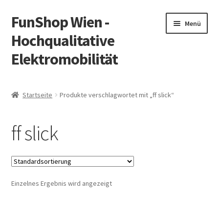
FunShop Wien -
Zur
Zum
Menü
Navigation
Inhalt
Hochqualitative
springen
springen
Elektromobilität
Unterm
Zum Onlineshop
öffnen
Startseite
Produkte verschlagwortet mit „ff slick“
Unterm
Informationen zur Rechtslage in Österreich
öffnen
ff slick
Unterm
Vorsicht Internetbetrug
öffnen
Unterm
Über FunShop
öffnen
Einzelnes Ergebnis wird angezeigt
Impressum
Zum Onlineshop in der Web Version