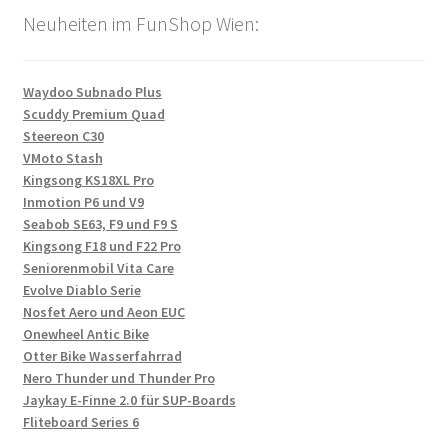
Neuheiten im FunShop Wien:
Waydoo Subnado Plus
Scuddy Premium Quad
Steereon C30
VMoto Stash
Kingsong KS18XL Pro
Inmotion P6 und V9
Seabob SE63, F9 und F9 S
Kingsong F18 und F22 Pro
Seniorenmobil Vita Care
Evolve Diablo Serie
Nosfet Aero und Aeon EUC
Onewheel Antic Bike
Otter Bike Wasserfahrrad
Nero Thunder und Thunder Pro
Jaykay E-Finne 2.0 für SUP-Boards
Fliteboard Series 6