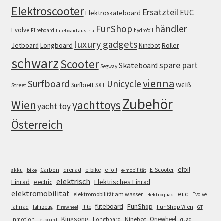
Elektroscooter
Ersatzteil
EUC
Elektroskateboard
FunShop
händler
Evolve
Fliteboard
hydrofoil
fliteboard austria
luxury gadgets
Jetboard
Longboard
Roller
Ninebot
schwarz
Scooter
spare part
Skateboard
Segway
vienna
Surfboard
Unicycle
weiß
Surfbrett
SXT
Street
Zubehör
Wien
yachttoys
yacht toy
Österreich
efoil
e-bike
E-Scooter
Carbon
dreirad
e-foil
akku
bike
e-mobilität
elektrisch
Einrad
Elektrisches Einrad
electric
elektromobilität
euc
elektromobilität am wasser
Evolve
elektroquad
FunShop
fliteboard
fahrrad
fahrzeug
flite
FunShop Wien
Firewheel
GT
Kingsong
Onewheel
Ninebot
Inmotion
Longboard
quad
jetboard