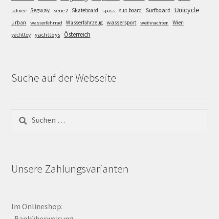
Unicycle
Segway
Surfboard
Skateboard
sup board
schnee
serie 2
spass
wassersport
urban
Wasserfahrzeug
Wien
wasserfahrrad
weihnachten
Österreich
yachttoys
yachttoy
Suche auf der Webseite
Suchen
nach:
Unsere Zahlungsvarianten
Im Onlineshop:
-Banküberweisung