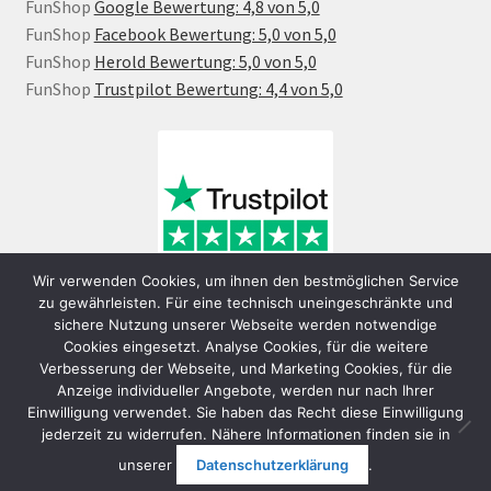
FunShop
Google Bewertung: 4,8 von 5,0
FunShop
Facebook Bewertung: 5,0 von 5,0
FunShop
Herold Bewertung: 5,0 von 5,0
FunShop
Trustpilot Bewertung: 4,4 von 5,0
Wir verwenden Cookies, um ihnen den bestmöglichen Service
zu gewährleisten. Für eine technisch uneingeschränkte und
sichere Nutzung unserer Webseite werden notwendige
Cookies eingesetzt. Analyse Cookies, für die weitere
Verbesserung der Webseite, und Marketing Cookies, für die
Anzeige individueller Angebote, werden nur nach Ihrer
Einwilligung verwendet. Sie haben das Recht diese Einwilligung
jederzeit zu widerrufen. Nähere Informationen finden sie in
© FunShop Wien - Hochqualitative Elektromobilität 2026
unserer
Datenschutzerklärung
.
Datenschutzerklärung
Erstellt mit WooCommerce
.