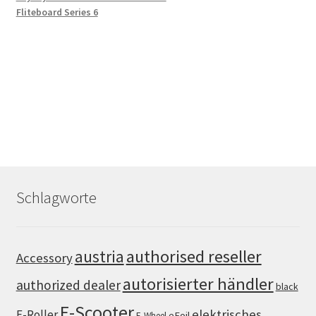
Fliteboard Series 6
Schlagworte
authorised reseller
austria
Accessory
autorisierter händler
authorized dealer
black
E-Scooter
elektrisches
E-Roller
eFoil
E-Wheel