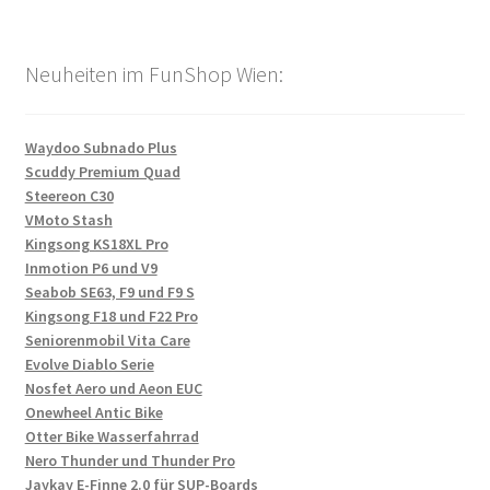
Neuheiten im FunShop Wien:
Waydoo Subnado Plus
Scuddy Premium Quad
Steereon C30
VMoto Stash
Kingsong KS18XL Pro
Inmotion P6 und V9
Seabob SE63, F9 und F9 S
Kingsong F18 und F22 Pro
Seniorenmobil Vita Care
Evolve Diablo Serie
Nosfet Aero und Aeon EUC
Onewheel Antic Bike
Otter Bike Wasserfahrrad
Nero Thunder und Thunder Pro
Jaykay E-Finne 2.0 für SUP-Boards