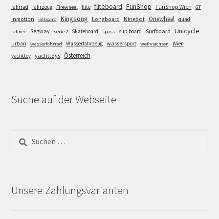
FunShop
fliteboard
fahrrad
fahrzeug
flite
FunShop Wien
Firewheel
GT
Kingsong
Onewheel
Ninebot
Inmotion
Longboard
quad
jetboard
Unicycle
Segway
Surfboard
Skateboard
sup board
schnee
serie 2
spass
wassersport
urban
Wasserfahrzeug
Wien
wasserfahrrad
weihnachten
Österreich
yachttoys
yachttoy
Suche auf der Webseite
Suchen
nach:
Unsere Zahlungsvarianten