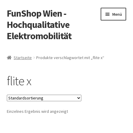
FunShop Wien -
Zur
Zum
Menü
Navigation
Inhalt
Hochqualitative
springen
springen
Elektromobilität
Unterm
Zum Onlineshop
öffnen
Startseite
Produkte verschlagwortet mit „flite x“
Unterm
Informationen zur Rechtslage in Österreich
öffnen
flite x
Unterm
Vorsicht Internetbetrug
öffnen
Unterm
Über FunShop
öffnen
Einzelnes Ergebnis wird angezeigt
Impressum
Zum Onlineshop in der Web Version