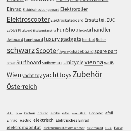
Einrad
Elektroroller
Elektrisches Longboard
Elektroscooter
Ersatzteil
EUC
Elektroskateboard
FunShop
händler
Evolve
Fliteboard
hydrofoil
fliteboard austria
luxury gadgets
Jetboard
Longboard
Roller
Ninebot
schwarz
Scooter
spare part
Skateboard
Segway
vienna
Surfboard
Unicycle
weiß
Surfbrett
SXT
Street
Zubehör
Wien
yachttoys
yacht toy
Österreich
efoil
e-bike
E-Scooter
Carbon
dreirad
e-foil
akku
bike
e-mobilität
elektrisch
Einrad
Elektrisches Einrad
electric
elektromobilität
euc
elektromobilität am wasser
Evolve
elektroquad