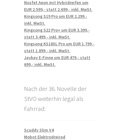
Nosfet Aeon mit Hybridreifen um
EUR 2.599,- statt 2.699,- inkl. MwSt.
Kingsong S19 Pro um EUR 2.299,-
inkl. MwSt.
Kingsong S22 Pro+ um EUR 3.399,-
statt 3.499,- inkl. MwSt.
Kingsong KS18XL Pro um EUR 1.799,-
statt 1.899,- inkl. MwSt.
Jaykay E-Finne um EUR 479,- statt
699,- inkl. MwSt.
Nach der 36. Novelle der
StVO weiterhin legal als
Fahrrad:
Scuddy Slim V4
Mobot Elektrodreirad