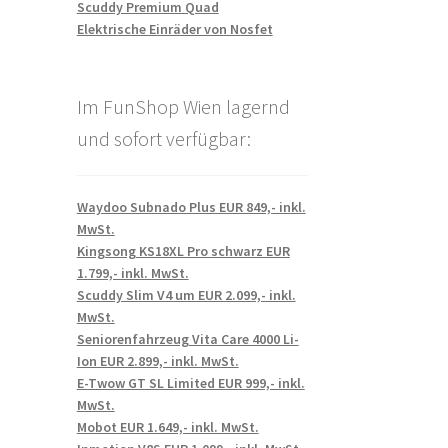
Scuddy Premium Quad
Elektrische Einräder von Nosfet
Im FunShop Wien lagernd
und sofort verfügbar:
Waydoo Subnado Plus EUR 849,- inkl.
MwSt.
Kingsong KS18XL Pro schwarz EUR
1.799,- inkl. MwSt.
Scuddy Slim V4 um EUR 2.099,- inkl.
MwSt.
Seniorenfahrzeug Vita Care 4000 Li-
Ion EUR 2.899,- inkl. MwSt.
E-Twow GT SL Limited EUR 999,- inkl.
MwSt.
Mobot EUR 1.649,- inkl. MwSt.