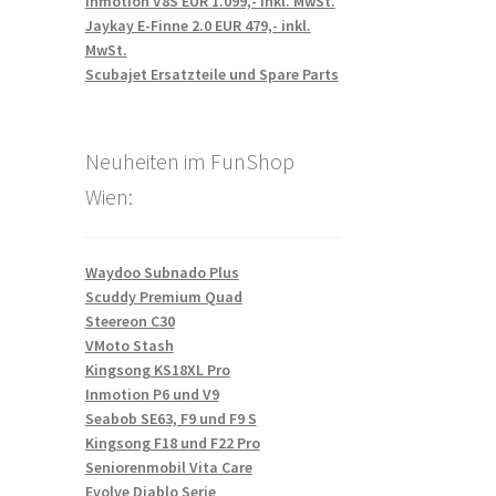
Inmotion V8S EUR 1.099,- inkl. MwSt.
Jaykay E-Finne 2.0 EUR 479,- inkl.
MwSt.
Scubajet Ersatzteile und Spare Parts
Neuheiten im FunShop
Wien:
Waydoo Subnado Plus
Scuddy Premium Quad
Steereon C30
VMoto Stash
Kingsong KS18XL Pro
Inmotion P6 und V9
Seabob SE63, F9 und F9 S
Kingsong F18 und F22 Pro
Seniorenmobil Vita Care
Evolve Diablo Serie