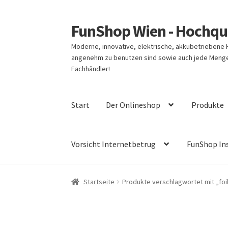
FunShop Wien - Hochqua
Zur
Zum
Navigation
Inhalt
Moderne, innovative, elektrische, akkubetriebene
springen
springen
angenehm zu benutzen sind sowie auch jede Menge 
Fachhändler!
Start
Der Onlineshop
Produkte
Vorsicht Internetbetrug
FunShop In
Startseite
Produkte verschlagwortet mit „foil