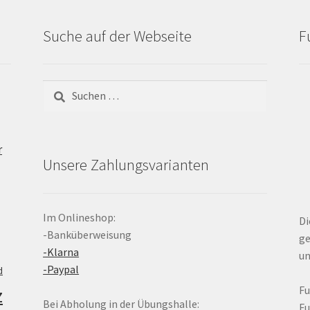
Suche auf der Webseite
F
Suchen
nach:
r
Unsere Zahlungsvarianten
Im Onlineshop:
Di
-Banküberweisung
ge
-Klarna
un
-Paypal
d
z
F
Bei Abholung in der Übungshalle:
F