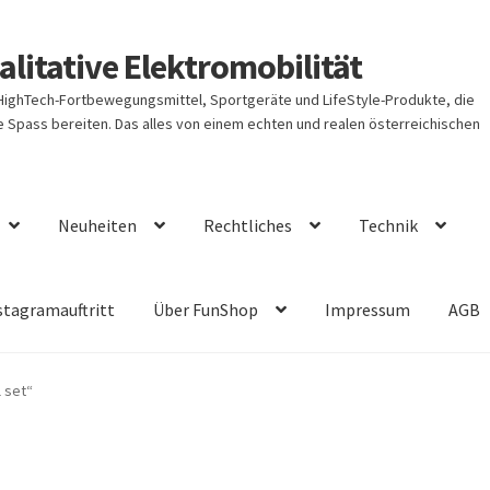
litative Elektromobilität
 HighTech-Fortbewegungsmittel, Sportgeräte und LifeStyle-Produkte, die
Spass bereiten. Das alles von einem echten und realen österreichischen
Neuheiten
Rechtliches
Technik
stagramauftritt
Über FunShop
Impressum
AGB
 set“