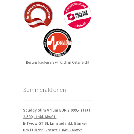
Bei uns kaufen sie wirklich in Österreich!
Sommeraktionen
Scuddy Slim V4 um EUR 2.099,- statt
2.590,- inkl. MwSt.
E-Twow GT SL Limited inkl. Blinker
um EUR 999,- statt 1.049,- MwSt.