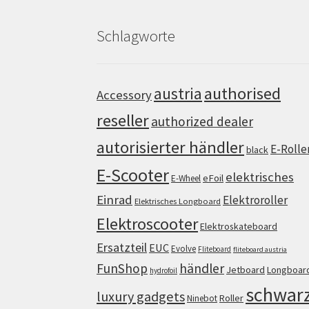
Schlagworte
authorised
austria
Accessory
reseller
authorized dealer
autorisierter händler
E-Rolle
black
E-Scooter
elektrisches
eFoil
E-Wheel
Einrad
Elektroroller
Elektrisches Longboard
Elektroscooter
Elektroskateboard
Ersatzteil
EUC
Evolve
Fliteboard
fliteboard austria
FunShop
händler
Jetboard
Longboar
hydrofoil
schwar
luxury gadgets
Roller
Ninebot