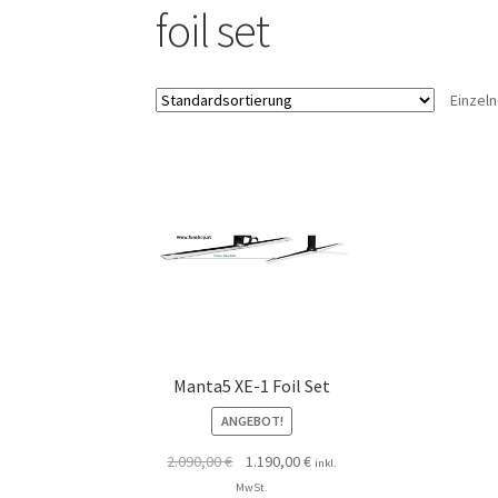
foil set
Einzel
Manta5 XE-1 Foil Set
ANGEBOT!
2.090,00
€
1.190,00
€
inkl.
MwSt.