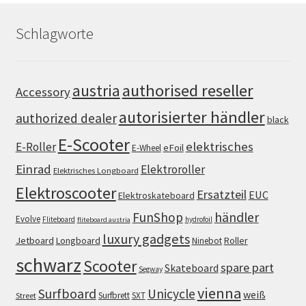
Schlagworte
authorised reseller
austria
Accessory
autorisierter händler
authorized dealer
black
E-Scooter
elektrisches
E-Roller
eFoil
E-Wheel
Einrad
Elektroroller
Elektrisches Longboard
Elektroscooter
Ersatzteil
EUC
Elektroskateboard
FunShop
händler
Evolve
Fliteboard
hydrofoil
fliteboard austria
luxury gadgets
Jetboard
Longboard
Roller
Ninebot
schwarz
Scooter
spare part
Skateboard
Segway
vienna
Surfboard
Unicycle
weiß
Surfbrett
SXT
Street