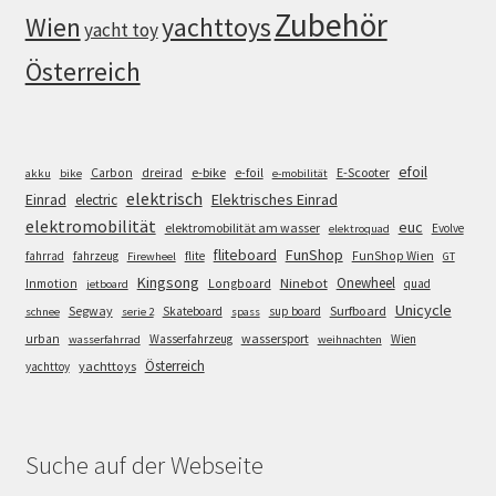
Zubehör
Wien
yachttoys
yacht toy
Österreich
efoil
e-bike
E-Scooter
Carbon
dreirad
e-foil
akku
bike
e-mobilität
elektrisch
Einrad
Elektrisches Einrad
electric
elektromobilität
euc
elektromobilität am wasser
Evolve
elektroquad
FunShop
fliteboard
fahrrad
fahrzeug
flite
FunShop Wien
Firewheel
GT
Kingsong
Onewheel
Ninebot
Inmotion
Longboard
quad
jetboard
Unicycle
Segway
Surfboard
Skateboard
sup board
schnee
serie 2
spass
wassersport
urban
Wasserfahrzeug
Wien
wasserfahrrad
weihnachten
Österreich
yachttoys
yachttoy
Suche auf der Webseite