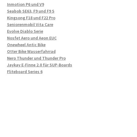
Inmotion P6 und V9
Seabob SE63, F9 und F9 S
Kingsong F18 und F22 Pro
Seniorenmobil Vita Care
Evolve Diablo Serie
Nosfet Aero und Aeon EUC
Onewheel Antic Bike
Otter Bike Wasserfahrrad
Nero Thunder und Thunder Pro
Jaykay E-Finne 2.0 für SUP-Boards
Fliteboard Series 6